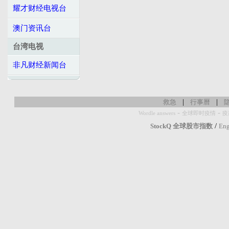
耀才财经电视台
澳门资讯台
台湾电视
非凡财经新闻台
|
|
救急
行事曆
-
-
Wordle answers
全球即时疫情
疫
/
StockQ 全球股市指数
Eng