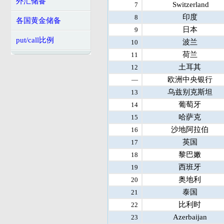
外汇储备
Switzerland
7
印度
8
各国黄金储备
日本
9
put/call比例
波兰
10
荷兰
11
土耳其
12
欧洲中央银行
—
乌兹别克斯坦
13
葡萄牙
14
哈萨克
15
沙地阿拉伯
16
英国
17
黎巴嫩
18
西班牙
19
奥地利
20
泰国
21
比利时
22
Azerbaijan
23