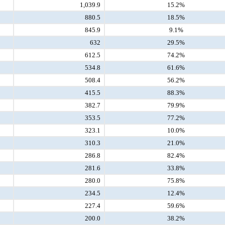
1,039.9
15.2%
880.5
18.5%
845.9
9.1%
632
29.5%
612.5
74.2%
534.8
61.6%
508.4
56.2%
415.5
88.3%
382.7
79.9%
353.5
77.2%
323.1
10.0%
310.3
21.0%
286.8
82.4%
281.6
33.8%
280.0
75.8%
234.5
12.4%
227.4
59.6%
200.0
38.2%