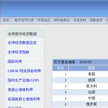
首页
数字货币行情
市场动态
财经电视台
历史资料
指数期货
全球股市经济数据
全球经济数据总览
全球经济指标
国际利率
官方黄金储备 2026/05
排名
国家
LIBOR 同业拆款利率
美国
1
德国
2
国内生产总值(GDP)
意大利
3
美国公债殖利率
法国
4
中国
5
各国政府公债殖利率
俄罗斯
6