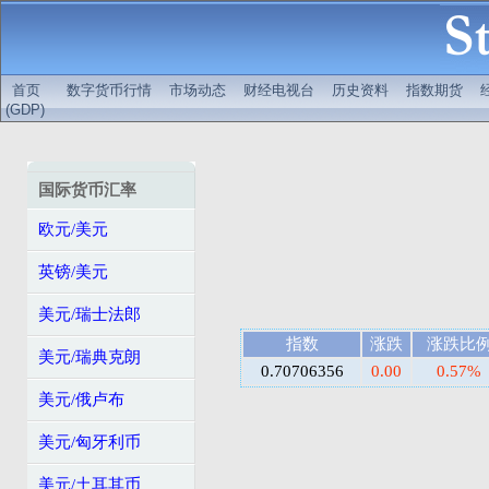
首页
数字货币行情
市场动态
财经电视台
历史资料
指数期货
(GDP)
国际货币汇率
欧元/美元
英镑/美元
美元/瑞士法郎
指数
涨跌
涨跌比
美元/瑞典克朗
0.70706356
0.00
0.57%
美元/俄卢布
美元/匈牙利币
美元/土耳其币