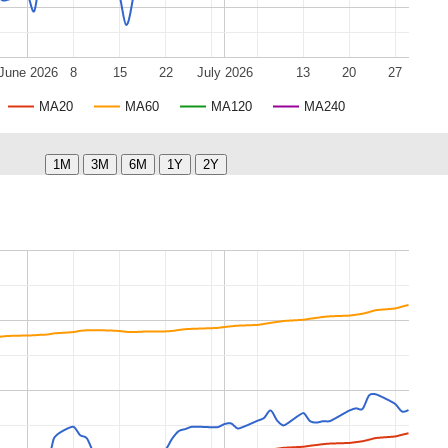
June 2026
8
15
22
July 2026
13
20
27
MA20
MA60
MA120
MA240