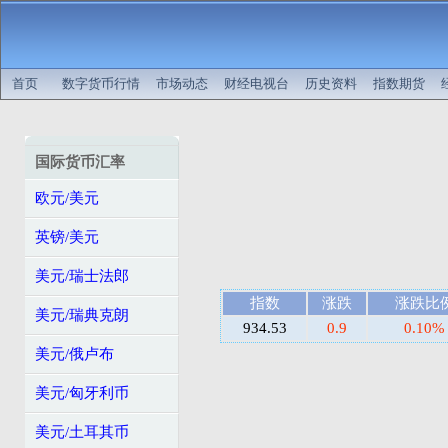
首页
数字货币行情
市场动态
财经电视台
历史资料
指数期货
国际货币汇率
欧元/美元
英镑/美元
美元/瑞士法郎
指数
涨跌
涨跌比
美元/瑞典克朗
934.53
0.9
0.10%
美元/俄卢布
美元/匈牙利币
美元/土耳其币