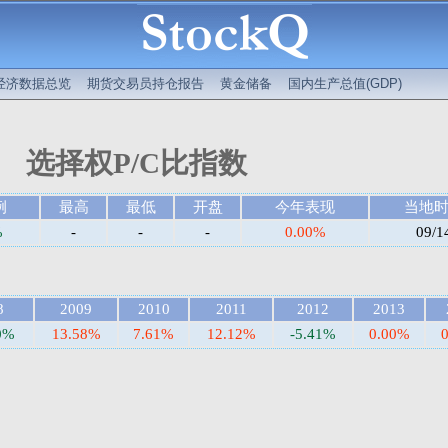
经济数据总览
期货交易员持仓报告
黄金储备
国内生产总值(GDP)
选择权P/C比指数
例
最高
最低
开盘
今年表现
当地
%
-
-
-
0.00%
09/1
8
2009
2010
2011
2012
2013
0%
13.58%
7.61%
12.12%
-5.41%
0.00%