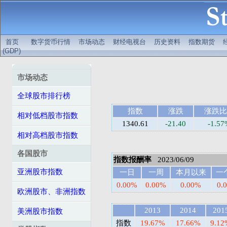
首页
数字货币行情
市场动态
财经电视台
历史资料
指数期货
(GDP)
市场动态
全球股市排行榜
指数
涨跌
涨跌比
相对低档股市指数
1340.61
-21.40
-1.5
相对高档股市指数
各国股市
指数报酬率
2023/06/09
亚洲股市指数
一日
一周
本月以来
一
0.00%
0.00%
0.00%
0.
欧洲股市、非洲指数
2013
2014
201
美洲股市指数
指数
19.67%
17.66%
9.12