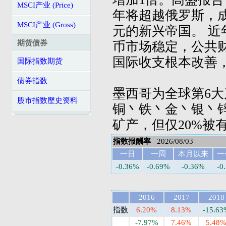
MSCI产业 (Price)
年将超越俄罗斯，成
MSCI产业 (Gross)
元的新兴帝国。 
期货债券
币市场稳定，公共
国际收支根本改善
国际指数期货
债券指数
墨西哥为全球第6
股市指数歷史资料
铜丶铁丶金丶银丶
矿产，但仅20%被
指数报酬率
2026/08/03
一日
一周
本月以来
一
-0.36%
-0.69%
-0.36%
-0
2016
2017
2018
指数
6.20%
8.13%
-15.63
-7.97%
7.46%
5.48