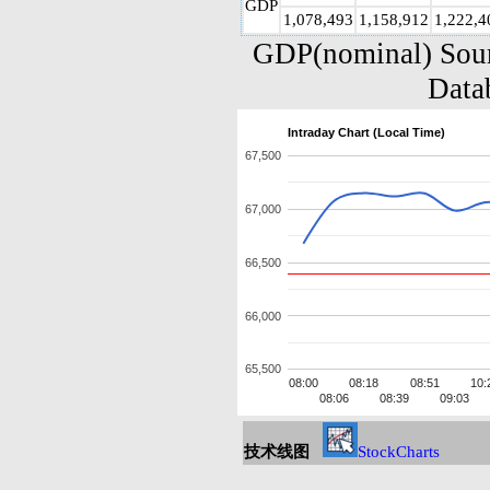
GDP
1,078,493
1,158,912
1,222,4
GDP(nominal) Sou
Data
Intraday Chart (Local Time)
67,500
67,000
66,500
66,000
65,500
08:00
08:18
08:51
10:
08:06
08:39
09:03
技术线图
StockCharts