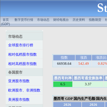
首页
数字货币行情
市场动态
财经电视台
历史资料
指数期货
(GDP)
市场动态
全球股市排行榜
相对低档股市指数
指数
涨跌
涨跌比
66938.64
542.49
0.82
相对高档股市指数
各国股市
墨西哥利率
墨西哥通货膨胀率
亚洲股市指数
6.5
3.37
欧洲股市、非洲指数
墨西哥 GDP 国内生产毛额/国内生产总
美洲股市指数
2026
2026