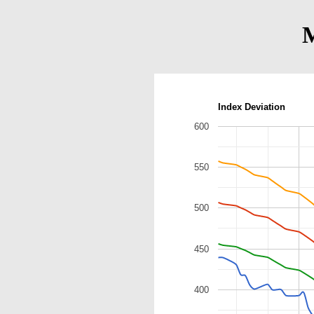
Index Deviation
600
550
500
450
400