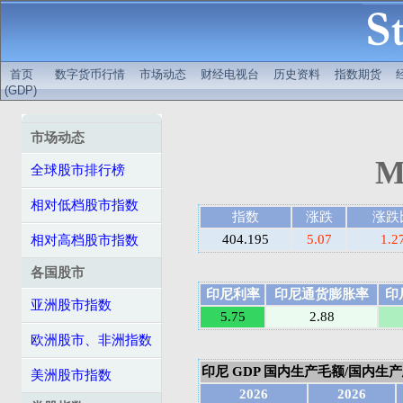
首页
数字货币行情
市场动态
财经电视台
历史资料
指数期货
(GDP)
市场动态
M
全球股市排行榜
相对低档股市指数
指数
涨跌
涨跌
404.195
5.07
1.2
相对高档股市指数
各国股市
印尼利率
印尼通货膨胀率
印
亚洲股市指数
5.75
2.88
欧洲股市、非洲指数
印尼 GDP 国内生产毛额/国内生产总值
美洲股市指数
2026
2026