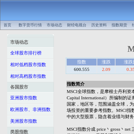
首页
数字货币行情
市场动态
财经电视台
历史资料
指数期货
市场动态
M
全球股市排行榜
指数
涨跌
涨跌
相对低档股市指数
600.555
2.09
0.3
相对高档股市指数
指数简介
各国股市
MSCI全球指数，是摩根士丹利资本国际公
亚洲股市指数
Capital International
国家，地区等，范围涵盖全球，为
欧洲股市、非洲指数
场投资的重要参考指数。MSCI
中的大型股票，隐含着业绩与财务
美洲股市指数
MSCI指数分成 price丶gross丶n
类股指数