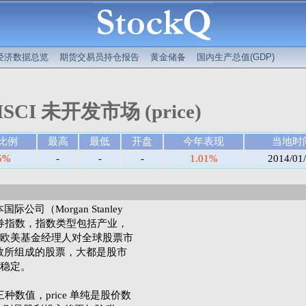
经济数据总览
期货交易员持仓报告
黄金储备
国内生产总值(GDP)
SCI 未开发市场 (price)
比例
最高
最低
开盘
今年表现
当地时
5%
-
-
-
1.01%
2014/01
司（Morgan Stanley
）所编制的证券指数，指数类型包括产业，
欧美基金经理人对全球股票市
指数所组成的股票，大都是股市
稳定。
et 三种数值，price 单纯是股价数