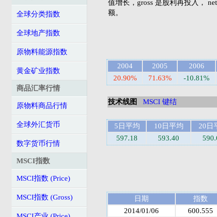
值增长，gross 是股利再投入， 
额。
全球分类指数
全球地产指数
原物料能源指数
2004
2005
2006
黄金矿业指数
20.90%
71.63%
-10.81%
商品汇率行情
技术线图
MSCI 键结
原物料商品行情
全球外汇货币
5日平均
10日平均
20日
597.18
593.40
590.
数字货币行情
MSCI指数
MSCI指数 (Price)
MSCI指数 (Gross)
日期
指数
2014/01/06
600.555
MSCI产业 (Price)