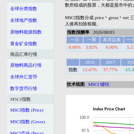
数所组成的股票，大都是股市中的
全球分类指数
MSCI指数分成 price丶gross丶n
全球地产指数
入後再扣除税额。
原物料能源指数
指数报酬率
2026/08/03
一日
一周
本月以来
一
黄金矿业指数
0.00%
3.02%
0.00%
5.
商品汇率行情
2016
2017
20
原物料商品行情
指数
12.47%
37.77%
-15.
全球外汇货币
技术线图
MSCI 键结
数字货币行情
MSCI指数
Index Price Chart
MSCI指数 (Price)
100.0
MSCI指数 (Gross)
97.5
MSCI产业 (Price)