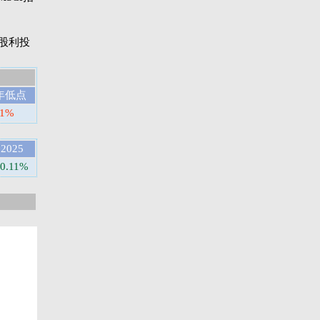
则是股利投
年低点
11%
2025
-0.11%