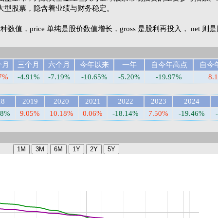
大型股票，隐含着业绩与财务稳定。
et 三种数值，price 单纯是股价数值增长，gross 是股利再投入， net 
个月
三个月
六个月
今年以来
一年
自今年高点
自今
27%
-4.91%
-7.19%
-10.65%
-5.20%
-19.97%
8.
18
2019
2020
2021
2022
2023
2024
58%
9.05%
10.18%
0.06%
-18.14%
7.50%
-19.46%