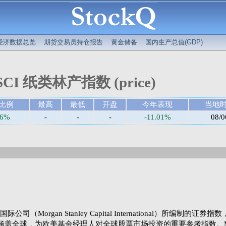
经济数据总览
期货交易员持仓报告
黄金储备
国内生产总值(GDP)
CI 纸类林产指数 (price)
比例
最高
最低
开盘
今年表现
当地
36%
-
-
-
-11.01%
08/0
Morgan Stanley Capital International）所编制的证券
涵盖全球，为欧美基金经理人对全球股票市场投资的重要参考指数。M