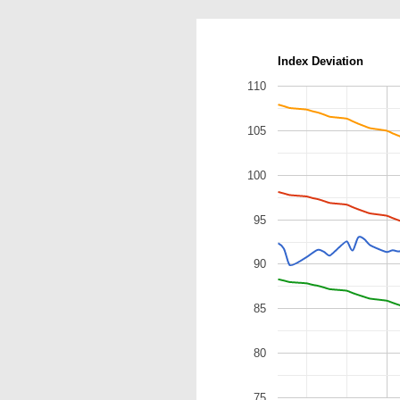
Index Deviation
110
105
100
95
90
85
80
75