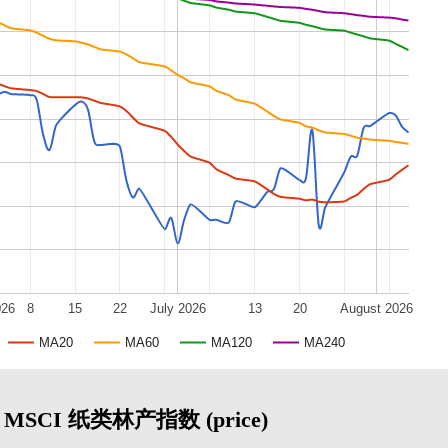
026
8
15
22
July 2026
13
20
August 2026
MA20
MA60
MA120
MA240
MSCI 纸类林产指数 (price)