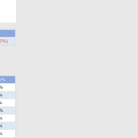
55%)
ge%
%
%
%
%
%
%
%