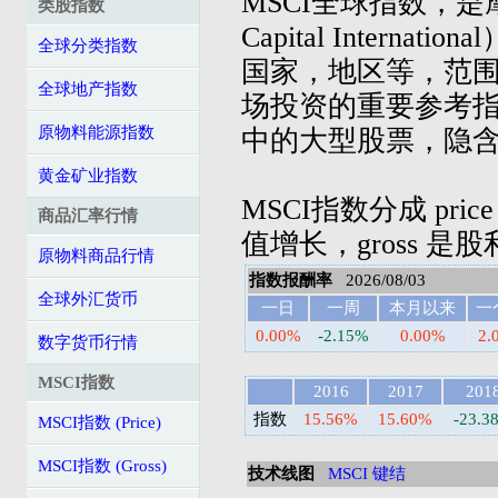
MSCI全球指数，是摩
类股指数
Capital Inter
全球分类指数
国家，地区等，范
全球地产指数
场投资的重要参考指
原物料能源指数
中的大型股票，隐
黄金矿业指数
MSCI指数分成 pric
商品汇率行情
值增长，gross 是
原物料商品行情
指数报酬率
2026/08/03
全球外汇货币
一日
一周
本月以来
一
0.00%
-2.15%
0.00%
2.
数字货币行情
MSCI指数
2016
2017
201
指数
15.56%
15.60%
-23.3
MSCI指数 (Price)
MSCI指数 (Gross)
技术线图
MSCI 键结