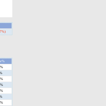
57%)
ge%
%
%
%
%
%
%
%