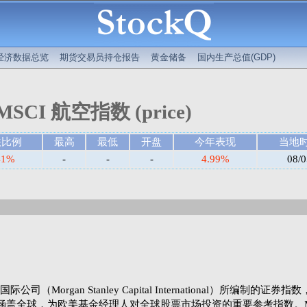
经济数据总览
期货交易员持仓报告
黄金储备
国内生产总值(GDP)
MSCI 航空指数 (price)
跌比例
最高
最低
开盘
今年表现
当地
41%
-
-
-
4.99%
08/0
Morgan Stanley Capital International）所编制的证券
涵盖全球，为欧美基金经理人对全球股票市场投资的重要参考指数。M