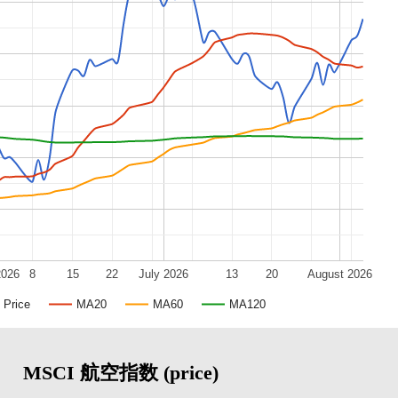
2026
8
15
22
July 2026
13
20
August 2026
Price
MA20
MA60
MA120
MSCI 航空指数 (price)