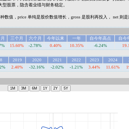
大型股票，隐含着业绩与财务稳定。
et 三种数值，price 单纯是股价数值增长，gross 是股利再投入， net 
个月
三个月
六个月
今年以来
一年
自今年高点
自今
87%
15.60%
-2.78%
0.40%
10.35%
-6.24%
19.
8
2019
2020
2021
2022
2023
2024
02%
2.40%
-32.16%
-2.02%
-1.21%
3.44%
11.61%
1