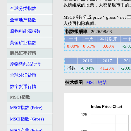
数所组成的股票，大都是股市中的
全球分类指数
MSCI指数分成 price丶gross丶n
全球地产指数
入後再扣除税额。
原物料能源指数
指数报酬率
2026/08/03
一日
一周
本月以来
一
黄金矿业指数
0.00%
0.51%
0.00%
-5.
商品汇率行情
2016
2017
201
原物料商品行情
指数
-8.84%
41.23%
-20.
全球外汇货币
技术线图
MSCI 键结
数字货币行情
MSCI指数
Index Price Chart
MSCI指数 (Price)
125
MSCI指数 (Gross)
MSCI产业 (Price)