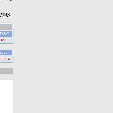
则是股利投
年低点
10%
2025
9.05%