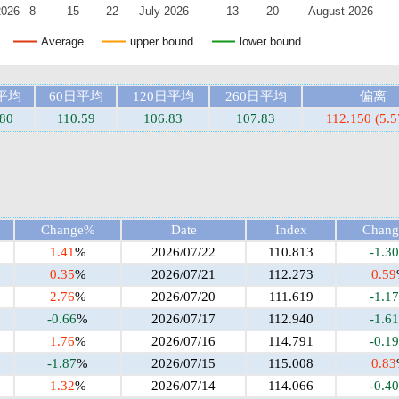
2026
8
15
22
July 2026
13
20
August 2026
Average
upper bound
lower bound
平均
60日平均
120日平均
260日平均
偏离
.80
110.59
106.83
107.83
112.150 (5.
Change%
Date
Index
Chan
1.41
%
2026/07/22
110.813
-1.30
0.35
%
2026/07/21
112.273
0.59
2.76
%
2026/07/20
111.619
-1.17
-0.66
%
2026/07/17
112.940
-1.61
1.76
%
2026/07/16
114.791
-0.19
-1.87
%
2026/07/15
115.008
0.83
1.32
%
2026/07/14
114.066
-0.40