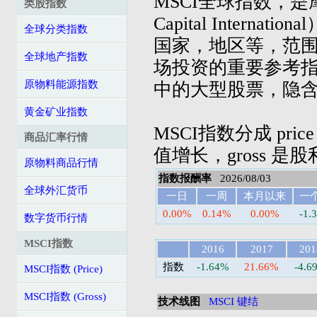
MSCI全球指数，是摩
类股指数
Capital Inter
全球分类指数
国家，地区等，范
全球地产指数
场投资的重要参考指
原物料能源指数
中的大型股票，隐
黄金矿业指数
MSCI指数分成 pric
商品汇率行情
值增长，gross 是
原物料商品行情
指数报酬率
2026/08/03
全球外汇货币
一日
一周
本月以来
一
0.00%
0.14%
0.00%
-1.
数字货币行情
MSCI指数
2016
2017
201
指数
-1.64%
21.66%
-4.6
MSCI指数 (Price)
MSCI指数 (Gross)
技术线图
MSCI 键结