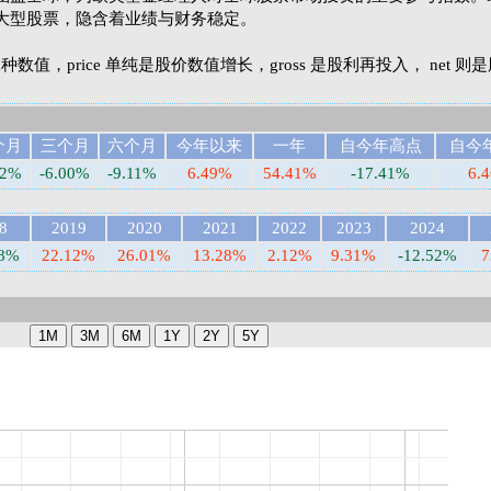
大型股票，隐含着业绩与财务稳定。
et 三种数值，price 单纯是股价数值增长，gross 是股利再投入， net 
个月
三个月
六个月
今年以来
一年
自今年高点
自今
72%
-6.00%
-9.11%
6.49%
54.41%
-17.41%
6.
8
2019
2020
2021
2022
2023
2024
98%
22.12%
26.01%
13.28%
2.12%
9.31%
-12.52%
7