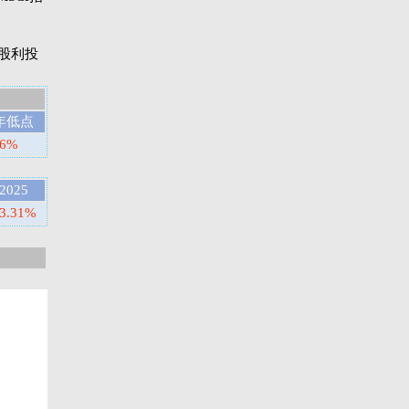
则是股利投
年低点
46%
2025
3.31%