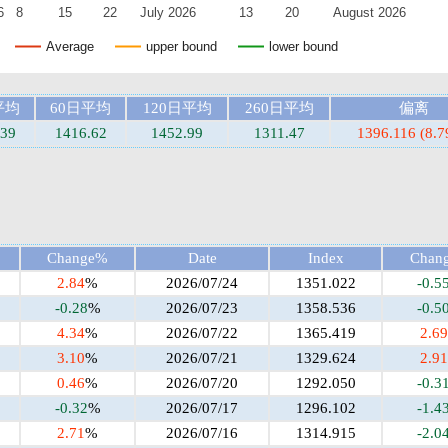
6
8
15
22
July 2026
13
20
August 2026
Average
upper bound
lower bound
平均
60日平均
120日平均
260日平均
偏离
.39
1416.62
1452.99
1311.47
1396.116 (8.
Change%
Date
Index
Chan
2.84
%
2026/07/24
1351.022
-0.5
-0.28
%
2026/07/23
1358.536
-0.5
4.34
%
2026/07/22
1365.419
2.69
3.10
%
2026/07/21
1329.624
2.91
0.46
%
2026/07/20
1292.050
-0.3
-0.32
%
2026/07/17
1296.102
-1.4
2.71
%
2026/07/16
1314.915
-2.0