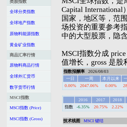
MSCI全球指数，是摩
类股指数
Capital Inter
全球分类指数
国家，地区等，范
全球地产指数
场投资的重要参考指
原物料能源指数
中的大型股票，隐
黄金矿业指数
MSCI指数分成 pric
商品汇率行情
值增长，gross 是
原物料商品行情
指数报酬率
2026/08/03
全球外汇货币
一日
一周
本月以来
0.00%
2047.06%
0.00%
2
数字货币行情
MSCI指数
2016
2017
2018
指数
-6.35%
20.75%
2.22%
MSCI指数 (Price)
MSCI指数 (Gross)
技术线图
MSCI 键结