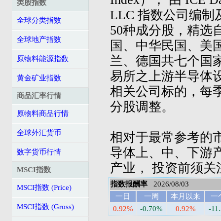
类股指数
LLC 指数公司编制
全球分类指数
50种成分股，精选
全球地产指数
国、中华民国、美
兰、德国共七个国家
原物料能源指数
易所之上游半导体
黄金矿业指数
相关公司标的，每
商品汇率行情
分股调整。
原物料商品行情
全球外汇货币
相对于最常参考的
导体上、中、下游
数字货币行情
产业， 投资前须
MSCI指数
指数报酬率
2026/08/03
MSCI指数 (Price)
一日
一周
本月以来
一
MSCI指数 (Gross)
0.92%
-0.70%
0.92%
-11