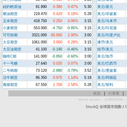
紐約輕原油
81.890
0.380
0.47%
5:30
美元/新元
燃油期货
219.470
0.420
0.19%
5:28
美元/菲披索
玉米期货
418.750
0.250
0.06%
3:15
美元/马来币
小麦期货
553.000
-4.750
-0.85%
3:15
美元/印尼盾
可可粉期
3321.000
65.000
2.00%
3:00
美元/印度卢比
大豆期货
1061.000
3.000
0.28%
3:15
澳币/美元
大豆油期货
41.100
-0.190
-0.46%
3:15
纽币/美元
咖啡C期
141.000
-0.850
-0.60%
3:00
美元/加币
十一号糖
27.640
0.020
0.07%
3:00
美元/巴西币
二号棉期
73.120
-2.880
-3.79%
3:52
美元/墨披索
活牛期货
86.350
0.975
1.14%
5:19
美元/阿根廷
瘦猪期货
67.550
1.700
2.58%
5:28
美元/智利
救急
|
行事曆
|
-
-
Wordle answers
全球即时疫情
StockQ 全球股市指数
/
E