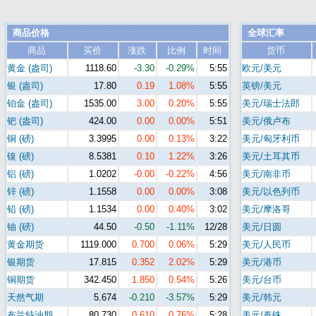
商品价格
全球汇率
商品
买价
涨跌
比例
时间
货币
黄金 (盎司)
1118.60
-3.30
-0.29%
5:55
欧元/美元
银 (盎司)
17.80
0.19
1.08%
5:55
英镑/美元
铂金 (盎司)
1535.00
3.00
0.20%
5:55
美元/瑞士法郎
钯 (盎司)
424.00
0.00
0.00%
5:51
美元/俄卢布
铜 (磅)
3.3995
0.00
0.13%
3:22
美元/匈牙利币
镍 (磅)
8.5381
0.10
1.22%
3:26
美元/土耳其币
铝 (磅)
1.0202
-0.00
-0.22%
4:56
美元/南非币
锌 (磅)
1.1558
0.00
0.00%
3:08
美元/以色列币
铅 (磅)
1.1534
0.00
0.40%
3:02
美元/摩洛哥
铀 (磅)
44.50
-0.50
-1.11%
12/28
美元/日圆
黄金期货
1119.000
0.700
0.06%
5:29
美元/人民币
银期货
17.815
0.352
2.02%
5:29
美元/港币
铜期货
342.450
1.850
0.54%
5:26
美元/台币
天然气期
5.674
-0.210
-3.57%
5:29
美元/韩元
布兰特油期
80.730
0.610
0.76%
5:28
美元/泰铢