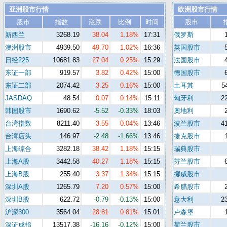
亚洲股市行情
欧洲股市行情
股市
指数
涨跌
比例
时间
股市
新西兰
3268.19
38.04
1.18%
17:31
俄罗斯
澳洲股市
4939.50
49.70
1.02%
16:36
英国股市
日经225
10681.83
27.04
0.25%
15:29
法国股市
东证一部
919.57
3.82
0.42%
15:00
德国股市
东证二部
2074.42
3.25
0.16%
15:00
土耳其
5
JASDAQ
48.54
0.07
0.14%
15:11
匈牙利
2
韩国股市
1690.62
-5.52
-0.33%
18:03
奧地利
台湾指数
8211.40
3.55
0.04%
13:46
波兰股市
4
台湾店头
146.97
-2.48
-1.66%
13:46
捷克股市
上海综合
3282.18
38.42
1.18%
15:15
瑞典股市
上海A股
3442.58
40.27
1.18%
15:15
芬兰股市
上海B股
255.40
3.37
1.34%
15:15
挪威股市
深圳A股
1265.79
7.20
0.57%
15:00
希腊股市
深圳B股
622.72
-0.79
-0.13%
15:00
意大利
2
沪深300
3564.04
28.81
0.81%
15:01
卢森堡
深证成指
13517.38
-16.16
-0.12%
15:00
荷兰股市