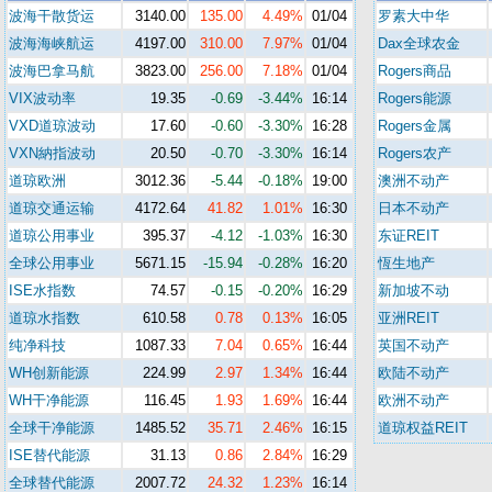
波海干散货运
3140.00
135.00
4.49%
01/04
罗素大中华
波海海峡航运
4197.00
310.00
7.97%
01/04
Dax全球农金
波海巴拿马航
3823.00
256.00
7.18%
01/04
Rogers商品
VIX波动率
19.35
-0.69
-3.44%
16:14
Rogers能源
VXD道琼波动
17.60
-0.60
-3.30%
16:28
Rogers金属
VXN納指波动
20.50
-0.70
-3.30%
16:14
Rogers农产
道琼欧洲
3012.36
-5.44
-0.18%
19:00
澳洲不动产
道琼交通运输
4172.64
41.82
1.01%
16:30
日本不动产
道琼公用事业
395.37
-4.12
-1.03%
16:30
东证REIT
全球公用事业
5671.15
-15.94
-0.28%
16:20
恆生地产
ISE水指数
74.57
-0.15
-0.20%
16:29
新加坡不动
道琼水指数
610.58
0.78
0.13%
16:05
亚洲REIT
纯净科技
1087.33
7.04
0.65%
16:44
英国不动产
WH创新能源
224.99
2.97
1.34%
16:44
欧陆不动产
WH干净能源
116.45
1.93
1.69%
16:44
欧洲不动产
全球干净能源
1485.52
35.71
2.46%
16:15
道琼权益REIT
ISE替代能源
31.13
0.86
2.84%
16:29
全球替代能源
2007.72
24.32
1.23%
16:14