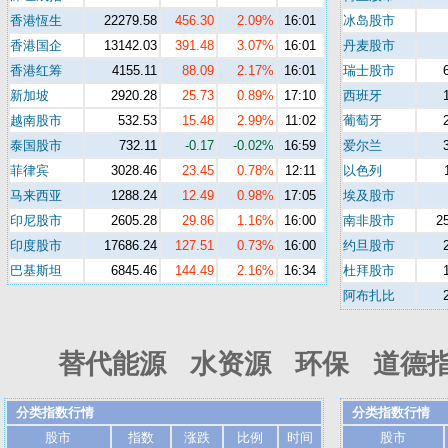
香港恆生
22279.58
456.30
2.09%
16:01
冰岛股市
香港国企
13142.03
391.48
3.07%
16:01
丹麦股市
香港红筹
4155.11
88.09
2.17%
16:01
瑞士股市
新加坡
2920.28
25.73
0.89%
17:10
西班牙
越南股市
532.53
15.48
2.99%
11:02
葡萄牙
泰国股市
732.11
-0.17
-0.02%
16:59
爱尔兰
菲律宾
3028.46
23.45
0.78%
12:11
以色列
马来西亚
1288.24
12.49
0.98%
17:05
埃及股市
印尼股市
2605.28
29.86
1.16%
16:00
南非股市
2
印度股市
17686.24
127.51
0.73%
16:00
约旦股市
巴基斯坦
6845.46
144.49
2.16%
16:34
杜拜股市
阿布扎比
替代能源 水资源 环保 道德指数
分类指数行情
分类指数行情
股市
指数
涨跌
比例
时间
股市