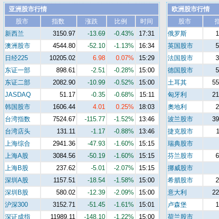
亚洲股市行情
欧洲股市行情
股市
指数
涨跌
比例
时间
股市
新西兰
3150.97
-13.69
-0.43%
17:31
俄罗斯
澳洲股市
4544.80
-52.10
-1.13%
16:34
英国股市
日经225
10205.02
6.98
0.07%
15:29
法国股市
东证一部
898.61
-2.51
-0.28%
15:00
德国股市
东证二部
2082.90
-10.99
-0.52%
15:00
土耳其
55
JASDAQ
51.17
-0.35
-0.68%
15:11
匈牙利
21
韩国股市
1606.44
4.01
0.25%
18:03
奧地利
台湾指数
7524.67
-115.77
-1.52%
13:46
波兰股市
39
台湾店头
131.11
-1.17
-0.88%
13:46
捷克股市
上海综合
2941.36
-47.93
-1.60%
15:15
瑞典股市
上海A股
3084.56
-50.19
-1.60%
15:15
芬兰股市
上海B股
237.62
-5.01
-2.07%
15:15
挪威股市
深圳A股
1157.51
-18.54
-1.58%
15:00
希腊股市
深圳B股
580.02
-12.39
-2.09%
15:00
意大利
22
沪深300
3152.71
-51.45
-1.61%
15:01
卢森堡
深证成指
11989.11
-148.10
-1.22%
15:00
荷兰股市