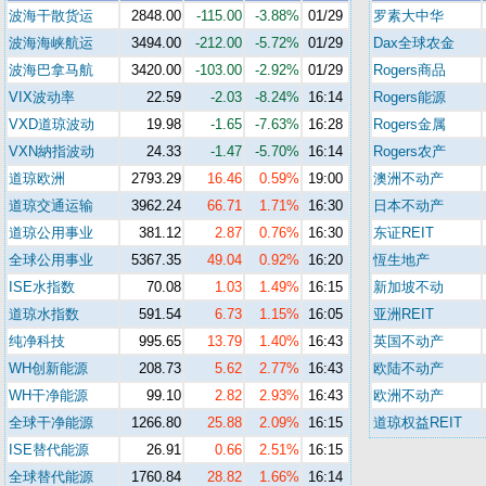
波海干散货运
2848.00
-115.00
-3.88%
01/29
罗素大中华
波海海峡航运
3494.00
-212.00
-5.72%
01/29
Dax全球农金
波海巴拿马航
3420.00
-103.00
-2.92%
01/29
Rogers商品
VIX波动率
22.59
-2.03
-8.24%
16:14
Rogers能源
VXD道琼波动
19.98
-1.65
-7.63%
16:28
Rogers金属
VXN納指波动
24.33
-1.47
-5.70%
16:14
Rogers农产
道琼欧洲
2793.29
16.46
0.59%
19:00
澳洲不动产
道琼交通运输
3962.24
66.71
1.71%
16:30
日本不动产
道琼公用事业
381.12
2.87
0.76%
16:30
东证REIT
全球公用事业
5367.35
49.04
0.92%
16:20
恆生地产
ISE水指数
70.08
1.03
1.49%
16:15
新加坡不动
道琼水指数
591.54
6.73
1.15%
16:05
亚洲REIT
纯净科技
995.65
13.79
1.40%
16:43
英国不动产
WH创新能源
208.73
5.62
2.77%
16:43
欧陆不动产
WH干净能源
99.10
2.82
2.93%
16:43
欧洲不动产
全球干净能源
1266.80
25.88
2.09%
16:15
道琼权益REIT
ISE替代能源
26.91
0.66
2.51%
16:15
全球替代能源
1760.84
28.82
1.66%
16:14