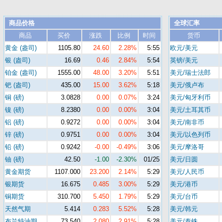
商品价格
全球汇率
商品
买价
涨跌
比例
时间
货币
黄金 (盎司)
1105.80
24.60
2.28%
5:55
欧元/美元
银 (盎司)
16.69
0.46
2.84%
5:54
英镑/美元
铂金 (盎司)
1555.00
48.00
3.20%
5:51
美元/瑞士法郎
钯 (盎司)
435.00
15.00
3.62%
5:18
美元/俄卢布
铜 (磅)
3.0828
0.00
0.07%
3:24
美元/匈牙利币
镍 (磅)
8.2380
0.00
0.00%
3:04
美元/土耳其币
铝 (磅)
0.9272
0.00
0.00%
3:04
美元/南非币
锌 (磅)
0.9751
0.00
0.00%
3:04
美元/以色列币
铅 (磅)
0.9242
-0.00
-0.49%
3:06
美元/摩洛哥
铀 (磅)
42.50
-1.00
-2.30%
01/25
美元/日圆
黄金期货
1107.000
23.200
2.14%
5:29
美元/人民币
银期货
16.675
0.485
3.00%
5:29
美元/港币
铜期货
310.700
5.450
1.79%
5:29
美元/台币
天然气期
5.414
0.283
5.52%
5:28
美元/韩元
布兰特油期
73.540
2.080
2.91%
5:28
美元/泰铢