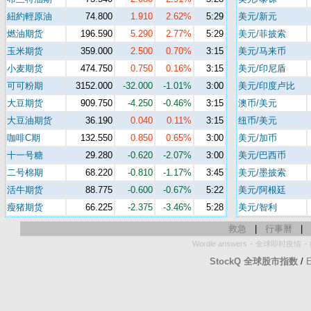
紐約輕原油
74.800
1.910
2.62%
5:29
美元/新元
燃油期货
196.590
5.290
2.77%
5:29
美元/菲披索
玉米期货
359.000
2.500
0.70%
3:15
美元/马来币
小麦期货
474.750
0.750
0.16%
3:15
美元/印尼盾
可可粉期
3152.000
-32.000
-1.01%
3:00
美元/印度卢比
大豆期货
909.750
-4.250
-0.46%
3:15
澳币/美元
大豆油期货
36.190
0.040
0.11%
3:15
纽币/美元
咖啡C期
132.550
0.850
0.65%
3:00
美元/加币
十一号糖
29.280
-0.620
-2.07%
3:00
美元/巴西币
二号棉期
68.220
-0.810
-1.17%
3:45
美元/墨披索
活牛期货
88.775
-0.600
-0.67%
5:22
美元/阿根廷
瘦猪期货
66.225
-2.375
-3.46%
5:28
美元/智利
救急
|
行事曆
|
-
-
Wordle answers
全球即时疫情
StockQ 全球股市指数
/
E