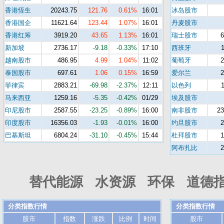
香港恆生
20243.75
121.76
0.61%
16:01
冰岛股市
香港国企
11621.64
123.44
1.07%
16:01
丹麦股市
香港红筹
3919.20
43.65
1.13%
16:01
瑞士股市
新加坡
2736.17
-9.18
-0.33%
17:10
西班牙
越南股市
486.95
4.99
1.04%
11:02
葡萄牙
泰国股市
697.61
1.06
0.15%
16:59
爱尔兰
菲律宾
2883.21
-69.98
-2.37%
12:11
以色列
马来西亚
1259.16
-5.35
-0.42%
01/29
埃及股市
印尼股市
2587.55
-23.25
-0.89%
16:00
南非股市
23
印度股市
16356.03
-1.93
-0.01%
16:00
约旦股市
巴基斯坦
6804.24
-31.10
-0.45%
15:44
杜拜股市
阿布扎比
替代能源 水资源 环保 道德指数
分类指数行情
分类指数行情
股市
指数
涨跌
比例
时间
股市