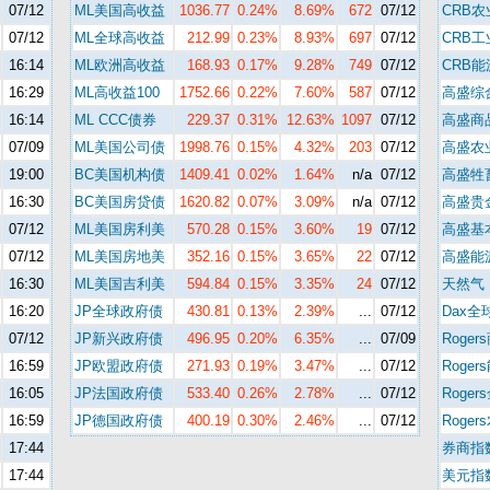
07/12
ML美国高收益
1036.77
0.24%
8.69%
672
07/12
CRB农
07/12
ML全球高收益
212.99
0.23%
8.93%
697
07/12
CRB
16:14
ML欧洲高收益
168.93
0.17%
9.28%
749
07/12
CRB
16:29
ML高收益100
1752.66
0.22%
7.60%
587
07/12
高盛综
16:14
ML CCC债券
229.37
0.31%
12.63%
1097
07/12
高盛商
07/09
ML美国公司债
1998.76
0.15%
4.32%
203
07/12
高盛农
19:00
BC美国机构债
1409.41
0.02%
1.64%
n/a
07/12
高盛牲
16:30
BC美国房贷债
1620.82
0.07%
3.09%
n/a
07/12
高盛贵
07/12
ML美国房利美
570.28
0.15%
3.60%
19
07/12
高盛基
07/12
ML美国房地美
352.16
0.15%
3.65%
22
07/12
高盛能
16:30
ML美国吉利美
594.84
0.15%
3.35%
24
07/12
天然气
16:20
JP全球政府债
430.81
0.13%
2.39%
...
07/12
Dax全
07/12
JP新兴政府债
496.95
0.20%
6.35%
...
07/09
Roger
16:59
JP欧盟政府债
271.93
0.19%
3.47%
...
07/12
Roger
16:05
JP法国政府债
533.40
0.26%
2.78%
...
07/12
Roger
16:59
JP德国政府债
400.19
0.30%
2.46%
...
07/12
Roger
17:44
券商指
17:44
美元指