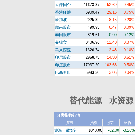
香港国企
11673.37
52.69
0.45%
香港红筹
3909.47
29.16
0.75%
新加坡
2925.32
8.15
0.28%
越南股市
499.93
0.47
0.09%
泰国股市
819.61
-0.99
-0.12%
菲律宾
3406.96
12.40
0.37%
马来西亚
1326.74
2.43
0.18%
印尼股市
2958.79
14.90
0.51%
印度股市
17937.20
103.66
0.58%
巴基斯坦
6993.30
3.06
0.04%
替代能源 水资源 
分类指数行情
股市
指数
涨跌
比例
波海干散货运
1840.00
-62.00
-3.26%