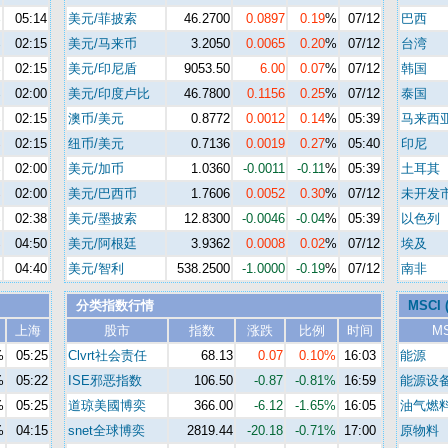
%
05:14
美元/菲披索
46.2700
0.0897
0.19
%
07/12
巴西
%
02:15
美元/马来币
3.2050
0.0065
0.20
%
07/12
台湾
%
02:15
美元/印尼盾
9053.50
6.00
0.07
%
07/12
韩国
%
02:00
美元/印度卢比
46.7800
0.1156
0.25
%
07/12
泰国
%
02:15
澳币/美元
0.8772
0.0012
0.14
%
05:39
马来西
%
02:15
纽币/美元
0.7136
0.0019
0.27
%
05:40
印尼
%
02:00
美元/加币
1.0360
-0.0011
-0.11
%
05:39
土耳其
%
02:00
美元/巴西币
1.7606
0.0052
0.30
%
07/12
未开发
%
02:38
美元/墨披索
12.8300
-0.0046
-0.04
%
05:39
以色列
%
04:50
美元/阿根廷
3.9362
0.0008
0.02
%
07/12
埃及
%
04:40
美元/智利
538.2500
-1.0000
-0.19
%
07/12
南非
分类指数行情
MSCI
上海
股市
指数
涨跌
比例
时间
M
%
05:25
Clvrt社会责任
68.13
0.07
0.10%
16:03
能源
%
05:22
ISE邪恶指数
106.50
-0.87
-0.81%
16:59
能源设
%
05:25
道琼美國博奕
366.00
-6.12
-1.65%
16:05
油气燃
%
04:15
snet全球博奕
2819.44
-20.18
-0.71%
17:00
原物料