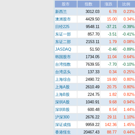
股市
指数
涨跌
比例
新西兰
3012.03
6.78
0.23%
澳洲股市
4429.50
15.00
0.34%
日经225
9548.11
-37.21
-0.39%
东证一部
857.70
-3.51
-0.41%
东证二部
2153.11
1.79
0.08%
JASDAQ
51.50
-0.46
-0.89%
韩国股市
1734.05
11.04
0.64%
台湾指数
7639.55
-7.70
-0.10%
台湾店头
137.33
0.34
0.25%
上海综合
2490.72
19.80
0.80%
上海A股
2610.49
20.75
0.80%
上海B股
224.75
1.82
0.82%
深圳A股
1040.91
9.68
0.94%
深圳B股
600.48
8.54
1.44%
沪深300
2676.22
29.11
1.10%
深证成指
9959.22
142.36
1.45%
香港恆生
20467.43
88.77
0.44%