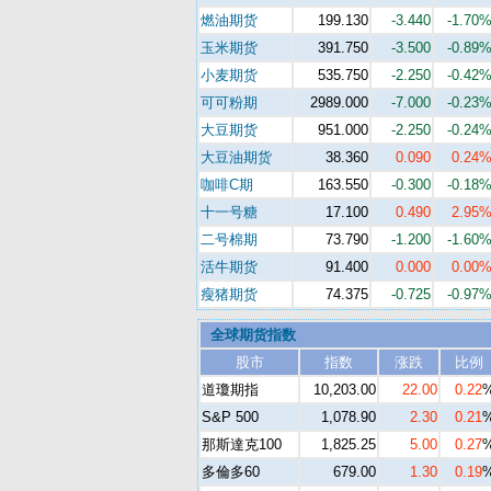
燃油期货
199.130
-3.440
-1.70
玉米期货
391.750
-3.500
-0.89
小麦期货
535.750
-2.250
-0.42
可可粉期
2989.000
-7.000
-0.23
大豆期货
951.000
-2.250
-0.24
大豆油期货
38.360
0.090
0.24
咖啡C期
163.550
-0.300
-0.18
十一号糖
17.100
0.490
2.95
二号棉期
73.790
-1.200
-1.60
活牛期货
91.400
0.000
0.00
瘦猪期货
74.375
-0.725
-0.97
全球期货指数
股市
指数
涨跌
比例
道瓊期指
10,203.00
22.00
0.22
S&P 500
1,078.90
2.30
0.21
那斯達克100
1,825.25
5.00
0.27
多倫多60
679.00
1.30
0.19