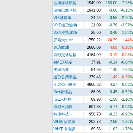
波海海峡航运
1949.00
-153.00
-7.28%
波海巴拿马航
1941.00
-3.00
-0.15%
VIX波动率
24.43
-0.55
-2.20%
VXD道琼波动
21.09
-0.78
-3.57%
VXN納指波动
25.50
-0.49
-1.89%
罗素大中华
1750.22
24.79
1.44%
道琼欧洲
2686.09
4.89
0.18%
道琼交通运输
4164.09
3.19
0.08%
AMEX航空
37.91
-0.24
-0.64%
美国纸业
84.66
-1.40
-1.63%
道琼公用事业
379.46
1.49
0.39%
全球公用事业
4968.82
-4.27
-0.09%
Dax奢侈品
86.06
-0.45
-0.52%
ISE水指数
69.98
-1.50
-2.10%
道琼水指数
601.85
-5.71
-0.94%
纯净科技
956.70
-9.23
-0.96%
WH创新能源
203.78
-2.59
-1.25%
WH干净能源
89.56
-1.62
-1.78%