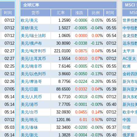
全球汇率
MSCI
时间
货币
汇率
涨跌
比例
时间
MS
%
07/12
欧元/美元
1.2590
-0.0006
-0.05
%
05:55
世界指
%
07/12
英镑/美元
1.5027
-0.0005
-0.04
%
05:55
中华指
%
07/12
美元/瑞士法郎
1.0605
0.0000
0.00
%
05:54
金龙指
%
07/12
美元/俄卢布
30.8090
-0.0338
-0.11
%
07/12
远东指
%
02:27
美元/匈牙利币
221.0100
0.0875
0.04
%
05:54
太平洋
%
02:27
美元/土耳其币
1.5554
0.0010
0.07
%
07/12
AC亚太
%
02:25
美元/南非币
7.6146
-0.0005
-0.01
%
05:55
欧洲
%
02:12
美元/以色列币
3.8660
-0.0050
-0.13
%
07/12
金砖四
%
02:26
美元/摩洛哥
8.7756
-0.0224
-0.26
%
05:55
新兴市
%
07/05
美元/日圆
88.6500
0.0332
0.04
%
05:39
新兴亚
%
05:14
美元/人民币
6.7710
-0.0019
-0.03
%
07/12
新兴东
%
05:14
美元/港币
7.7705
-0.0001
-0.00
%
05:40
新兴拉
%
05:14
美元/台币
32.0930
0.0455
0.14
%
07/12
欧非中
%
07/12
美元/韩元
1201.86
6.01
0.50
%
07/12
中国
%
05:03
美元/泰铢
32.3400
-0.0200
-0.06
%
05:37
印度
%
05:14
美元/新元
1.3828
-0.0004
-0.03
%
05:40
俄罗斯