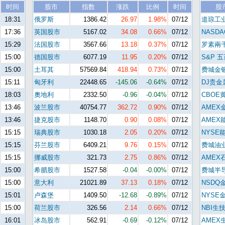
时间
股市
指数
涨跌
比例
时间
股
18:31
俄罗斯
1386.42
26.97
1.98%
07/12
道琼工
17:36
英国股市
5167.02
34.08
0.66%
07/12
NASDA
15:29
法国股市
3567.66
13.18
0.37%
07/12
罗素兩
15:00
德国股市
6077.19
11.95
0.20%
07/12
S&P 
15:00
土耳其
57569.84
418.94
0.73%
07/12
费城金
15:11
匈牙利
22448.65
-145.06
-0.64%
07/12
DJ贵金
18:03
奧地利
2332.50
-0.96
-0.04%
07/12
CBOE
13:46
波兰股市
40754.77
362.72
0.90%
07/12
AMEX
13:46
捷克股市
1148.70
0.90
0.08%
07/12
AMEX
15:15
瑞典股市
1030.18
2.05
0.20%
07/12
NYSE
15:15
芬兰股市
6409.21
9.76
0.15%
07/12
费城油
15:15
挪威股市
321.73
2.75
0.86%
07/12
AMEX
15:00
希腊股市
1527.58
-0.04
-0.00%
07/12
费城半
15:00
意大利
21021.89
37.13
0.18%
07/12
NSDQ
15:01
卢森堡
1409.50
-12.68
-0.89%
07/12
NYSE
15:00
荷兰股市
326.56
2.14
0.66%
07/12
NBI生
16:01
冰岛股市
562.91
-0.69
-0.12%
07/12
AMEX