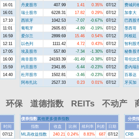
16:01
丹麦股市
407.99
1.41
0.35%
07/12
费城药
16:01
瑞士股市
6228.31
17.82
0.29%
07/12
加拿大
17:10
西班牙
1042.53
-7.07
-0.67%
07/12
巴西股
11:01
葡萄牙
2605.83
-4.89
-0.19%
07/12
墨西哥
16:59
爱尔兰
2899.69
15.46
0.54%
07/12
阿根廷
12:11
以色列
1111.42
4.72
0.43%
07/12
智利股
17:05
埃及股市
557.80
-7.34
-1.30%
07/12
秘鲁股
16:00
南非股市
24193.39
-91.49
-0.38%
07/12
哥伦比
15:59
约旦股市
2341.85
-5.44
-0.23%
07/12
委內瑞
14:40
杜拜股市
1502.81
-3.46
-0.23%
07/12
百慕达
阿布扎比
2527.33
0.23
0.01%
07/12
牙买加
环保 道德指数 REITs 不动产 
债券指数
其他更多债券指数
分类
时间
指数
收盘
比例
殖利率
利差
日期
07/12
ML高收益指数
240.21
0.24%
8.83%
687
07/12
CRB