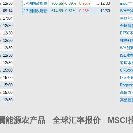
%
12/30
JP法国政府债
706.55
-0.39%
0.76%
...
12/30
msci
%
09:14
JP德国政府债
514.59
-0.31%
0.26%
...
12/30
WH干
%
17:04
生物能
%
12/30
全球替
%
12/30
ET50
%
12/30
纯净科
%
12/30
WH创
%
12/30
ISE水
%
12/30
道琼水
%
15:00
CRB农
%
15:00
Dax全
%
15:00
Roger
%
15:00
高盛农
%
12/30
高盛牲
属能源农产品 全球汇率报价 MSCI