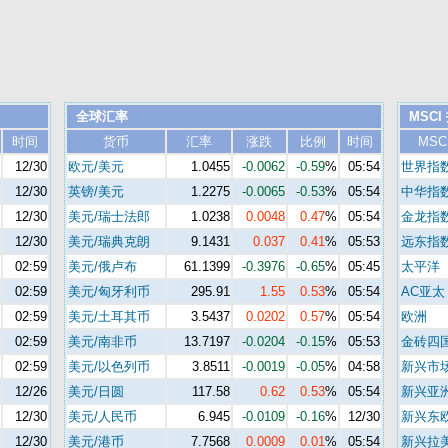
全球汇率
MSCI
时间
货币
汇率
涨跌
比例
时间
MSC
12/30
欧元/美元
1.0455
-0.0062
-0.59
%
05:54
世界指
12/30
英镑/美元
1.2275
-0.0065
-0.53
%
05:54
中华指
12/30
美元/瑞士法郎
1.0238
0.0048
0.47
%
05:54
金龙指
12/30
美元/瑞典克朗
9.1431
0.037
0.41
%
05:53
远东指
02:59
美元/俄卢布
61.1399
-0.3976
-0.65
%
05:45
太平洋
02:59
美元/匈牙利币
295.91
1.55
0.53
%
05:54
AC亚太
02:59
美元/土耳其币
3.5437
0.0202
0.57
%
05:54
欧洲
02:59
美元/南非币
13.7197
-0.0204
-0.15
%
05:53
金砖四
02:59
美元/以色列币
3.8511
-0.0019
-0.05
%
04:58
新兴市
12/26
美元/日圆
117.58
0.62
0.53
%
05:54
新兴亚
12/30
美元/人民币
6.945
-0.0109
-0.16
%
12/30
新兴东
12/30
美元/港币
7.7568
0.0009
0.01
%
05:54
新兴拉