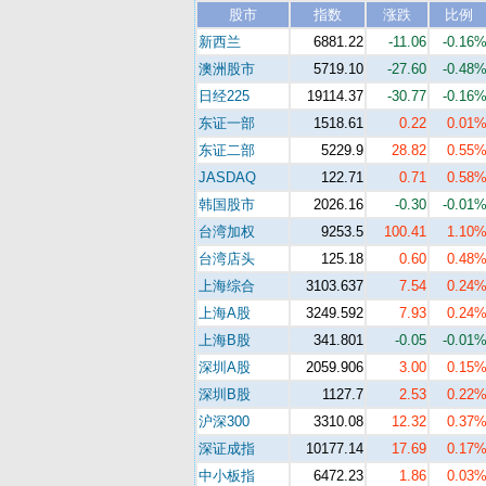
股市
指数
涨跌
比例
新西兰
6881.22
-11.06
-0.16
澳洲股市
5719.10
-27.60
-0.48
日经225
19114.37
-30.77
-0.16
东证一部
1518.61
0.22
0.01
东证二部
5229.9
28.82
0.55
JASDAQ
122.71
0.71
0.58
韩国股市
2026.16
-0.30
-0.01
台湾加权
9253.5
100.41
1.10
台湾店头
125.18
0.60
0.48
上海综合
3103.637
7.54
0.24
上海A股
3249.592
7.93
0.24
上海B股
341.801
-0.05
-0.01
深圳A股
2059.906
3.00
0.15
深圳B股
1127.7
2.53
0.22
沪深300
3310.08
12.32
0.37
深证成指
10177.14
17.69
0.17
中小板指
6472.23
1.86
0.03