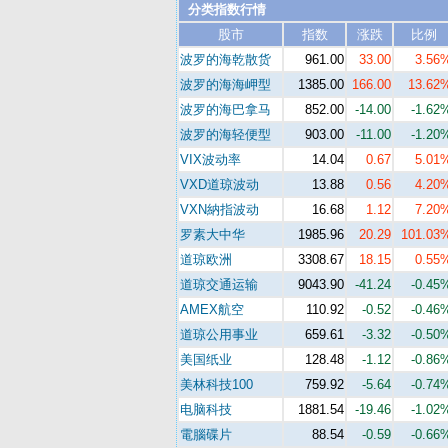
分类指数行情
股市
指数
涨跌
比例
波罗的海乾散货
961.00
33.00
3.56
波罗的海海岬型
1385.00
166.00
13.62
波罗的海巴拿马
852.00
-14.00
-1.62
波罗的海轻便型
903.00
-11.00
-1.20
VIX波动率
14.04
0.67
5.01
VXD道琼波动
13.88
0.56
4.20
VXN納指波动
16.68
1.12
7.20
罗素大中华
1985.96
20.29
101.03
道琼欧洲
3308.67
18.15
0.55
道琼交通运输
9043.90
-41.24
-0.45
AMEX航空
110.92
-0.52
-0.46
道琼公用事业
659.61
-3.32
-0.50
美国纸业
128.48
-1.12
-0.86
美林科技100
759.92
-5.64
-0.74
电脑科技
1881.54
-19.46
-1.02
電腦碟片
88.54
-0.59
-0.66