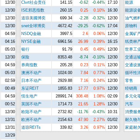
12/30
Clvrt社会责任
141.15
-0.62
-0.44%
17:10
能源
12/30
ISE邪恶指数
260.15
0.25
0.10%
16:30
能源设
12/30
道琼美國博奕
699.34
-2.28
-0.32%
12/30
油气燃
12/30
snet全球博奕
4672.42
-29.25
-0.62%
17:04
原物料
04:59
NSDQ金融
3997.5
2.6
0.06%
12/30
金属矿
04:16
NYSE金融
6961.56
26.99
0.39%
16:15
纸类林
05:03
银行
91.79
0.45
0.49%
12/30
世界工
12/30
保险
8353.48
-8.74
-0.10%
12/30
交通运
04:59
券商指数
205.28
0.23
0.11%
12/30
交通设
05:03
澳洲不动产
1024.00
7.84
0.77%
12/30
循环性
02:59
日本不动产
2929.88
7.16
0.24%
12/30
零售
00:49
东证REIT
1855.83
17.77
0.97%
12/30
经销商
04:59
恆生地产
28991.74
308.48
1.08%
02:09
多元化
00:52
英国不动产
1714.73
21.65
1.28%
12/30
汽车
12/30
欧陆不动产
2732.82
-11.76
-0.43%
10:31
消费服
12/31
欧洲不动产
2154.63
47.90
2.27%
01/02
耐久物
12/31
道琼REITs
339.82
3.26
0.97%
12/30
家庭耐
12/29