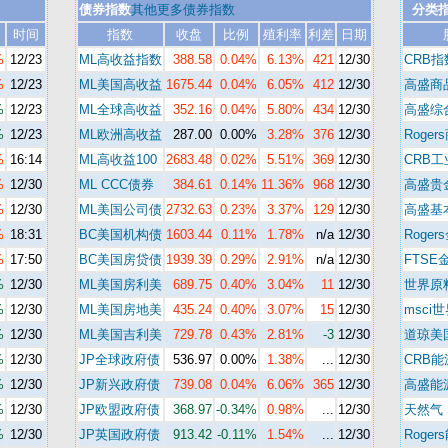
债券指数
其他更多债券指数
分类
时间
指数
收盘
比例
殖利率
利差
日期
%
12/23
ML高收益指数
388.58
0.04%
6.13%
421
12/30
CRB指
%
12/23
ML美国高收益
1675.44
0.04%
6.05%
412
12/30
高盛商
%
12/23
ML全球高收益
352.16
0.04%
5.80%
434
12/30
高盛综
%
12/23
ML欧洲高收益
287.00
0.00%
3.28%
376
12/30
Roger
%
16:14
ML高收益100
2683.48
0.02%
5.51%
369
12/30
CRB
%
12/30
ML CCC债券
384.61
0.14%
11.36%
968
12/30
高盛贵
%
12/30
ML美国公司债
2732.63
0.23%
3.37%
129
12/30
高盛基
%
18:31
BC美国机构债
1603.44
0.11%
1.78%
n/a
12/30
Roger
%
17:50
BC美国房贷债
1939.39
0.29%
2.91%
n/a
12/30
FTSE
%
12/30
ML美国房利美
689.75
0.40%
3.04%
11
12/30
世界原
%
12/30
ML美国房地美
435.24
0.40%
3.07%
15
12/30
msci
%
12/30
ML美国吉利美
729.78
0.43%
2.81%
-3
12/30
道琼美
%
12/30
JP全球政府债
536.97
0.00%
1.38%
...
12/30
CRB
%
12/30
JP新兴政府债
739.08
0.04%
6.06%
365
12/30
高盛能
%
12/30
JP欧盟政府债
368.97
-0.34%
0.98%
...
12/30
天然气
%
12/30
JP英国政府债
913.42
-0.11%
1.54%
...
12/30
Roger