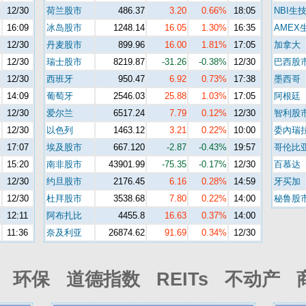
%
12/30
荷兰股市
486.37
3.20
0.66%
18:05
NBI生
%
16:09
冰岛股市
1248.14
16.05
1.30%
16:35
AMEX
%
12/30
丹麦股市
899.96
16.00
1.81%
17:05
加拿大
%
12/30
瑞士股市
8219.87
-31.26
-0.38%
12/30
巴西股
%
12/30
西班牙
950.47
6.92
0.73%
17:38
墨西哥
%
14:09
葡萄牙
2546.03
25.88
1.03%
17:05
阿根廷
%
12/30
爱尔兰
6517.24
7.79
0.12%
12/30
智利股
%
12/30
以色列
1463.12
3.21
0.22%
10:00
委內瑞
%
17:07
埃及股市
667.120
-2.87
-0.43%
19:57
哥伦比
%
15:20
南非股市
43901.99
-75.35
-0.17%
12/30
百慕达
%
12/30
约旦股市
2176.45
6.16
0.28%
14:59
牙买加
%
12/30
杜拜股市
3538.68
7.80
0.22%
14:00
秘鲁股
%
12:11
阿布扎比
4455.8
16.63
0.37%
14:00
%
11:36
奈及利亚
26874.62
91.69
0.34%
12/30
环保 道德指数 REITs 不动产 