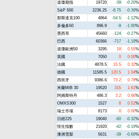
道瓊期指
19720
-39
-0.20
%
S&P 500
2236.25
-8.75
-0.39
%
那斯達克100
4864
-54.5
-1.12
%
多倫多60
896.9
-9
-1.00
%
墨西哥
45660
-124
-0.27
%
巴西
60366
-717
-1.19
%
道瓊歐洲50
3295
18
0.55
%
英國
7050
0
0.00
%
法國
4878.5
15.5
0.32
%
德國
11585.5
120.5
1.04
%
西班牙
9386.6
73.2
0.78
%
米蘭MIB 30
19520
315
1.61
%
阿姆斯特丹
486.3
3.2
0.66
%
OMXS300
1527
8
0.52
%
瑞士市場
8173
0
0.00
%
日經225
19040
-60
-0.32
%
恆生指數
21920
-42
-0.19
%
澳洲雪梨
5631
-39
-0.69
%