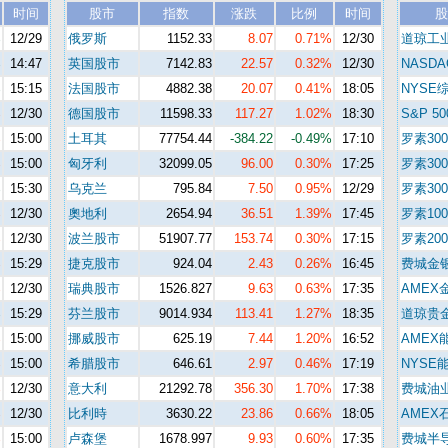
时间
股市
指数
涨跌
比例
时间
股
%
12/29
俄罗斯
1152.33
8.07
0.71%
12/30
道琼工
%
14:47
英国股市
7142.83
22.57
0.32%
12/30
NASDA
%
15:15
法国股市
4882.38
20.07
0.41%
18:05
NYSE
%
12/30
德国股市
11598.33
117.27
1.02%
18:30
S&P 50
%
15:00
土耳其
77754.44
-384.22
-0.49%
17:10
罗素300
%
15:00
匈牙利
32099.05
96.00
0.30%
17:25
罗素30
%
15:30
乌克兰
795.84
7.50
0.95%
12/29
罗素30
%
12/30
奧地利
2654.94
36.51
1.39%
17:45
罗素100
%
12/30
波兰股市
51907.77
153.74
0.30%
17:15
罗素200
%
15:29
捷克股市
924.04
2.43
0.26%
16:45
费城金
%
12/30
瑞典股市
1526.827
9.63
0.63%
17:35
AMEX
%
15:29
芬兰股市
9014.934
113.41
1.27%
18:35
道琼贵
%
15:00
挪威股市
625.19
7.44
1.20%
16:52
AMEX
%
15:00
希腊股市
646.61
2.97
0.46%
17:19
NYSE
%
12/30
意大利
21292.78
356.30
1.70%
17:38
费城油
%
12/30
比利時
3630.22
23.86
0.66%
18:05
AMEX
%
15:00
卢森堡
1678.997
9.93
0.60%
17:35
费城半