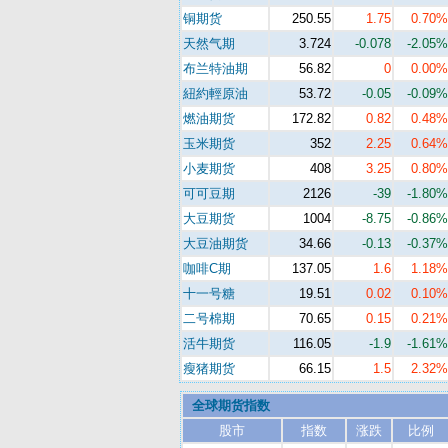
铜期货
250.55
1.75
0.70%
天然气期
3.724
-0.078
-2.05%
布兰特油期
56.82
0
0.00%
紐約輕原油
53.72
-0.05
-0.09%
燃油期货
172.82
0.82
0.48%
玉米期货
352
2.25
0.64%
小麦期货
408
3.25
0.80%
可可豆期
2126
-39
-1.80%
大豆期货
1004
-8.75
-0.86%
大豆油期货
34.66
-0.13
-0.37%
咖啡C期
137.05
1.6
1.18%
十一号糖
19.51
0.02
0.10%
二号棉期
70.65
0.15
0.21%
活牛期货
116.05
-1.9
-1.61%
瘦猪期货
66.15
1.5
2.32%
全球期货指数
股市
指数
涨跌
比例