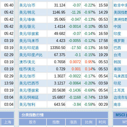
05:40
美元/台币
31.124
-0.07
-0.22
%
15:59
欧非中
05:42
美元/韩元
1146.95
-11.26
-0.97
%
14:29
美国指
05:42
美元/泰铢
35.065
-0.047
-0.13
%
05:53
澳洲指
05:42
美元/新元
1.4114
-0.0014
-0.10
%
05:53
中国
05:42
美元/菲披索
49.682
-0.07
-0.14
%
16:59
印度
03:19
美元/马来币
4.423
-0.0055
-0.12
%
17:58
俄罗斯
03:19
美元/印尼盾
13350.50
-17.50
-0.13
%
16:59
巴西
02:29
美元/印度卢比
67.375
-0.1
-0.15
%
19:29
台湾
03:19
澳币/美元
0.7658
0.0072
0.95
%
05:53
韩国
03:19
纽币/美元
0.729
0.001
0.14
%
05:53
泰国
02:29
美元/加币
1.3027
-0.0022
-0.17
%
05:54
马来西
13:59
美元/巴西币
3.1217
-0.0064
-0.20
%
03:59
印尼
03:19
美元/墨披索
20.5638
-0.1436
-0.69
%
05:54
土耳其
03:04
美元/阿根廷
15.6807
-0.1168
-0.74
%
13:59
边境市
03:04
美元/智利
643.56
-3.84
-0.59
%
00:29
南非
分类指数行情
MSCI
上海
股市
指数
涨跌
比例
时间
M