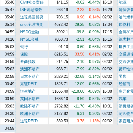
%
05:46
Clvrt社会责任
141.15
-0.62
-0.44%
16:10
能源
%
05:47
ISE邪恶指数
263.19
2.23
0.85%
16:29
能源设
%
05:46
道琼美國博奕
703.15
0.96
0.14%
02/02
油气燃
%
05:14
snet全球博奕
4672.42
-29.25
-0.62%
17:04
原物料
%
04:59
NSDQ金融
3992.1
-39.8
-0.99%
17:15
金属矿
%
04:16
NYSE金融
7058.73
-2.51
-0.04%
16:15
纸类林
%
05:03
银行
91.10
-0.60
-0.65%
02/02
世界工
%
04:59
保险
8216.51
33.50
0.41%
02/02
交通运
%
04:59
券商指数
214.75
-2.10
-0.97%
02/02
交通设
%
05:03
澳洲不动产
968.71
-7.99
-0.82%
02/02
循环性
%
02:59
日本不动产
2829.21
-32.69
-1.14%
02/02
零售
%
00:49
东证REIT
1826.71
-12.09
-0.66%
02/02
经销商
%
04:59
恆生地产
31666.40
-218.60
-0.69%
16:08
多元化
%
00:59
英国不动产
1636.10
-8.59
-0.52%
02/02
汽车
%
05:03
欧陆不动产
2732.82
-11.76
-0.43%
10:31
消费服
%
04:30
欧洲不动产
2127.82
-6.31
-0.30%
02/02
耐久物
%
23:44
道琼REITs
339.53
3.78
1.13%
02/02
家庭耐
%
04:59