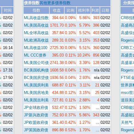
债券指数
其他更多债券指数
分类
时间
指数
收盘
比例
殖利率
利差
日期
%
02/02
ML高收益指数
394.64
0.09%
5.86%
393
02/02
CRB指
%
02/02
ML美国高收益
1701.70
0.10%
5.79%
386
02/02
高盛商
%
02/02
ML全球高收益
357.84
0.10%
5.52%
403
02/02
高盛综
%
02/02
ML欧洲高收益
289.31
0.03%
3.15%
353
02/02
Roger
%
16:14
ML高收益100
2725.30
0.06%
5.51%
360
02/02
CRB
%
02/02
ML CCC债券
395.03
0.11%
10.24%
856
02/02
高盛贵
%
02/02
ML美国公司债
2741.38
0.06%
3.39%
128
02/02
高盛基
%
17:31
BC美国机构债
1608.58
0.04%
1.76%
n/a
02/02
Roger
%
17:50
BC美国房贷债
1936.56
0.04%
2.93%
n/a
02/02
FTSE
%
02/02
ML美国房利美
688.87
0.11%
3.11%
21
02/02
世界原
%
02/02
ML美国房地美
434.88
0.12%
3.15%
25
02/02
msci
%
02/02
ML美国吉利美
727.81
0.11%
2.88%
4
02/02
道琼美
%
02/02
JP全球政府债
532.47
0.12%
1.50%
...
02/02
CRB
%
02/02
JP新兴政府债
752.93
0.37%
5.86%
343
02/02
高盛能
%
02/02
JP欧盟政府债
361.40
0.42%
1.27%
...
02/02
天然气
%
02/02
JP英国政府债
896.88
0.53%
1.70%
...
02/02
Roger