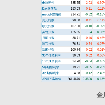
电脑硬件
685.75
2.03
0.30
Dax奢侈品
183.03
0.21
0.11
msci必需消費
214.71
-0.32
-0.15
美元指数
99.80
0.11
0.11
欧元指数
107.60
-0.10
-0.09
英镑指数
125.35
-1.24
-0.98
日圆指数
88.71
0.40
0.46
澳币指数
76.61
0.74
0.97
瑞郎指数
100.74
0.02
0.02
30年债殖利率
30.83
0.02
0.06
10年期票利率
24.70
-0.04
-0.16
5年期票利率
19.21
-0.05
-0.26
3月期票利率
4.88
-0.12
-2.40
JP新兴當地债
261.4670
-0.3500
-0.13
金