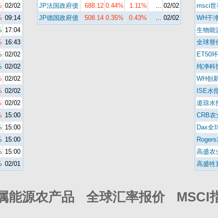
%
02/02
JP法国政府债
688.12
0.44%
1.11%
...
02/02
msci
%
09:14
JP德国政府债
508.14
0.35%
0.43%
...
02/02
WH干
%
17:04
生物能
%
16:43
全球替
%
02/02
ET50
%
02/02
纯净科
%
02/02
WH创
%
02/02
ISE水
%
02/02
道琼水
%
15:00
CRB农
%
15:00
Dax全
%
15:00
Roger
%
15:00
高盛农
%
02/01
高盛牲
属能源农产品 全球汇率报价 MSCI