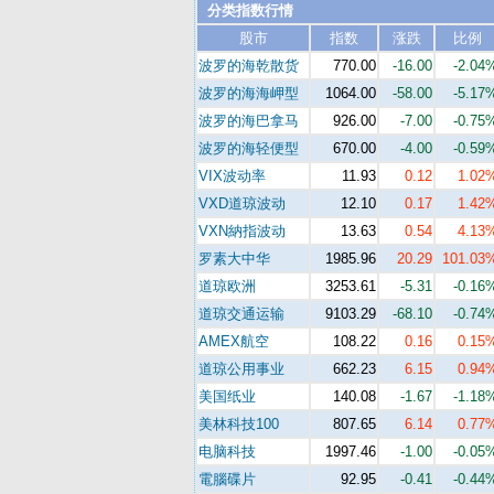
分类指数行情
股市
指数
涨跌
比例
波罗的海乾散货
770.00
-16.00
-2.04
波罗的海海岬型
1064.00
-58.00
-5.17
波罗的海巴拿马
926.00
-7.00
-0.75
波罗的海轻便型
670.00
-4.00
-0.59
VIX波动率
11.93
0.12
1.02
VXD道琼波动
12.10
0.17
1.42
VXN納指波动
13.63
0.54
4.13
罗素大中华
1985.96
20.29
101.03
道琼欧洲
3253.61
-5.31
-0.16
道琼交通运输
9103.29
-68.10
-0.74
AMEX航空
108.22
0.16
0.15
道琼公用事业
662.23
6.15
0.94
美国纸业
140.08
-1.67
-1.18
美林科技100
807.65
6.14
0.77
电脑科技
1997.46
-1.00
-0.05
電腦碟片
92.95
-0.41
-0.44