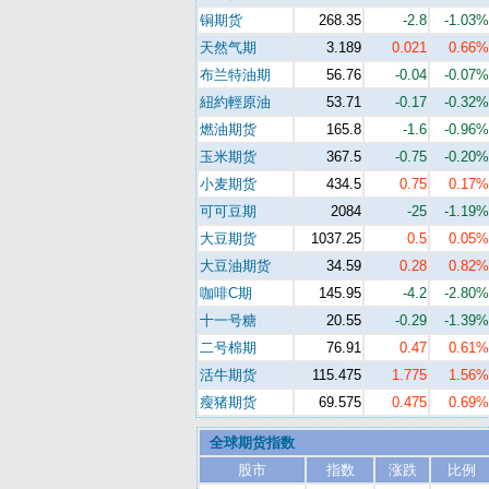
铜期货
268.35
-2.8
-1.03%
天然气期
3.189
0.021
0.66%
布兰特油期
56.76
-0.04
-0.07%
紐約輕原油
53.71
-0.17
-0.32%
燃油期货
165.8
-1.6
-0.96%
玉米期货
367.5
-0.75
-0.20%
小麦期货
434.5
0.75
0.17%
可可豆期
2084
-25
-1.19%
大豆期货
1037.25
0.5
0.05%
大豆油期货
34.59
0.28
0.82%
咖啡C期
145.95
-4.2
-2.80%
十一号糖
20.55
-0.29
-1.39%
二号棉期
76.91
0.47
0.61%
活牛期货
115.475
1.775
1.56%
瘦猪期货
69.575
0.475
0.69%
全球期货指数
股市
指数
涨跌
比例