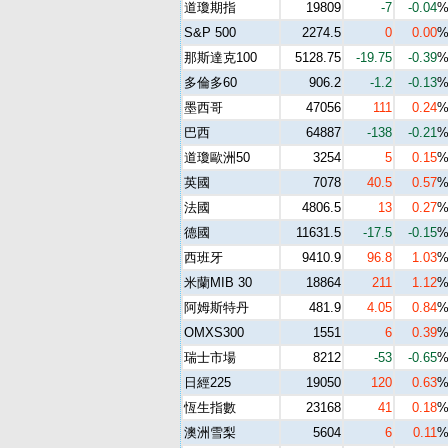
道瓊期指
19809
-7
-0.04
S&P 500
2274.5
0
0.00
那斯達克100
5128.75
-19.75
-0.39
多倫多60
906.2
-1.2
-0.13
墨西哥
47056
111
0.24
巴西
64887
-138
-0.21
道瓊歐洲50
3254
5
0.15
英國
7078
40.5
0.57
法國
4806.5
13
0.27
德國
11631.5
-17.5
-0.15
西班牙
9410.9
96.8
1.03
米蘭MIB 30
18864
211
1.12
阿姆斯特丹
481.9
4.05
0.84
OMXS300
1551
6
0.39
瑞士市場
8212
-53
-0.65
日經225
19050
120
0.63
恆生指數
23168
41
0.18
澳洲雪梨
5604
6
0.11