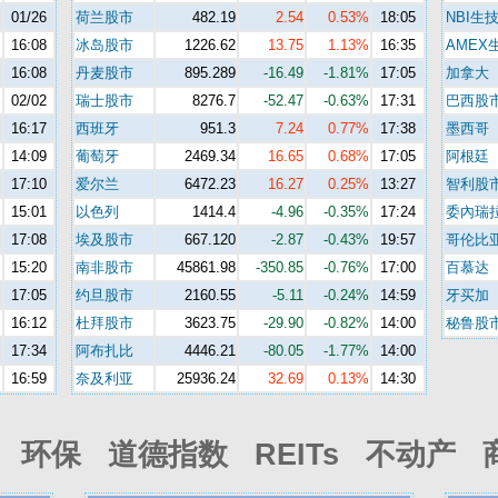
%
01/26
荷兰股市
482.19
2.54
0.53%
18:05
NBI生
%
16:08
冰岛股市
1226.62
13.75
1.13%
16:35
AMEX
%
16:08
丹麦股市
895.289
-16.49
-1.81%
17:05
加拿大
%
02/02
瑞士股市
8276.7
-52.47
-0.63%
17:31
巴西股
%
16:17
西班牙
951.3
7.24
0.77%
17:38
墨西哥
%
14:09
葡萄牙
2469.34
16.65
0.68%
17:05
阿根廷
%
17:10
爱尔兰
6472.23
16.27
0.25%
13:27
智利股
%
15:01
以色列
1414.4
-4.96
-0.35%
17:24
委內瑞
%
17:08
埃及股市
667.120
-2.87
-0.43%
19:57
哥伦比
%
15:20
南非股市
45861.98
-350.85
-0.76%
17:00
百慕达
%
17:05
约旦股市
2160.55
-5.11
-0.24%
14:59
牙买加
%
16:12
杜拜股市
3623.75
-29.90
-0.82%
14:00
秘鲁股
%
17:34
阿布扎比
4446.21
-80.05
-1.77%
14:00
%
16:59
奈及利亚
25936.24
32.69
0.13%
14:30
环保 道德指数 REITs 不动产 