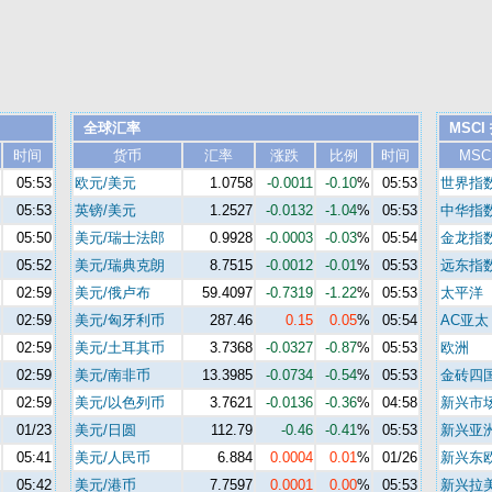
全球汇率
MSCI
时间
货币
汇率
涨跌
比例
时间
MSC
05:53
欧元/美元
1.0758
-0.0011
-0.10
%
05:53
世界指
05:53
英镑/美元
1.2527
-0.0132
-1.04
%
05:53
中华指
05:50
美元/瑞士法郎
0.9928
-0.0003
-0.03
%
05:54
金龙指
05:52
美元/瑞典克朗
8.7515
-0.0012
-0.01
%
05:53
远东指
02:59
美元/俄卢布
59.4097
-0.7319
-1.22
%
05:53
太平洋
02:59
美元/匈牙利币
287.46
0.15
0.05
%
05:54
AC亚太
02:59
美元/土耳其币
3.7368
-0.0327
-0.87
%
05:53
欧洲
02:59
美元/南非币
13.3985
-0.0734
-0.54
%
05:53
金砖四
02:59
美元/以色列币
3.7621
-0.0136
-0.36
%
04:58
新兴市
01/23
美元/日圆
112.79
-0.46
-0.41
%
05:53
新兴亚
05:41
美元/人民币
6.884
0.0004
0.01
%
01/26
新兴东
05:42
美元/港币
7.7597
0.0001
0.00
%
05:53
新兴拉