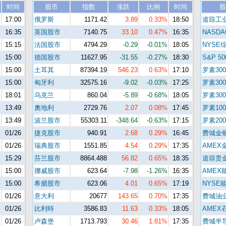
时间
股市
指数
涨跌
比例
时间
股
%
17:00
俄罗斯
1171.42
3.89
0.33%
18:50
道琼工
%
16:35
英国股市
7140.75
33.10
0.47%
16:35
NASDA
%
15:15
法国股市
4794.29
-0.29
-0.01%
18:05
NYSE
%
15:00
德国股市
11627.95
-31.55
-0.27%
18:30
S&P 50
%
15:00
土耳其
87394.19
546.23
0.63%
17:10
罗素300
%
15:00
匈牙利
32575.16
-9.02
-0.03%
17:25
罗素30
%
18:01
乌克兰
860.04
-5.89
-0.68%
18:05
罗素30
%
13:49
奧地利
2729.76
2.07
0.08%
17:45
罗素100
%
13:49
波兰股市
55303.11
-348.64
-0.63%
17:15
罗素200
%
01/26
捷克股市
940.91
2.68
0.29%
16:45
费城金
%
01/26
瑞典股市
1551.85
4.54
0.29%
17:35
AMEX
%
15:29
芬兰股市
8864.488
56.82
0.65%
18:35
道琼贵
%
15:00
挪威股市
623.64
-7.98
-1.26%
16:35
AMEX
%
15:00
希腊股市
623.06
4.01
0.65%
17:19
NYSE
%
01/26
意大利
20677
143.65
0.70%
17:35
费城油
%
01/26
比利時
3586.83
11.63
0.33%
18:05
AMEX
%
01/26
卢森堡
1713.793
30.46
1.81%
17:35
费城半