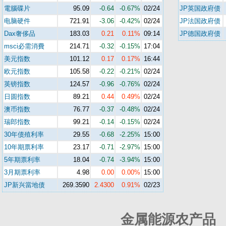
電腦碟片
95.09
-0.64
-0.67%
02/24
JP英国政府债
电脑硬件
721.91
-3.06
-0.42%
02/24
JP法国政府债
Dax奢侈品
183.03
0.21
0.11%
09:14
JP德国政府债
msci必需消費
214.71
-0.32
-0.15%
17:04
美元指数
101.12
0.17
0.17%
16:44
欧元指数
105.58
-0.22
-0.21%
02/24
英镑指数
124.57
-0.96
-0.76%
02/24
日圆指数
89.21
0.44
0.49%
02/24
澳币指数
76.77
-0.37
-0.48%
02/24
瑞郎指数
99.21
-0.14
-0.15%
02/24
30年债殖利率
29.55
-0.68
-2.25%
15:00
10年期票利率
23.17
-0.71
-2.97%
15:00
5年期票利率
18.04
-0.74
-3.94%
15:00
3月期票利率
4.98
0.00
0.00%
15:00
JP新兴當地债
269.3590
2.4300
0.91%
02/23
金属能源农产品 