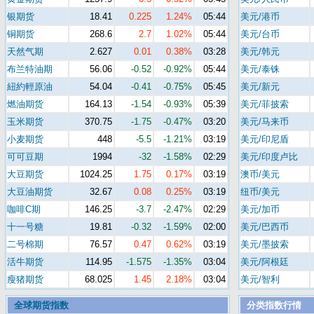
银期货
18.41
0.225
1.24%
05:44
美元/港币
铜期货
268.6
2.7
1.02%
05:44
美元/台币
天然气期
2.627
0.01
0.38%
03:28
美元/韩元
布兰特油期
56.06
-0.52
-0.92%
05:44
美元/泰铢
紐約輕原油
54.04
-0.41
-0.75%
05:45
美元/新元
燃油期货
164.13
-1.54
-0.93%
05:39
美元/菲披索
玉米期货
370.75
-1.75
-0.47%
03:20
美元/马来币
小麦期货
448
-5.5
-1.21%
03:19
美元/印尼盾
可可豆期
1994
-32
-1.58%
02:29
美元/印度卢比
大豆期货
1024.25
1.75
0.17%
03:19
澳币/美元
大豆油期货
32.67
0.08
0.25%
03:19
纽币/美元
咖啡C期
146.25
-3.7
-2.47%
02:29
美元/加币
十一号糖
19.81
-0.32
-1.59%
02:00
美元/巴西币
二号棉期
76.57
0.47
0.62%
03:19
美元/墨披索
活牛期货
114.95
-1.575
-1.35%
03:04
美元/阿根廷
瘦猪期货
68.025
1.45
2.18%
03:04
美元/智利
全球期货指数
分类指数行情