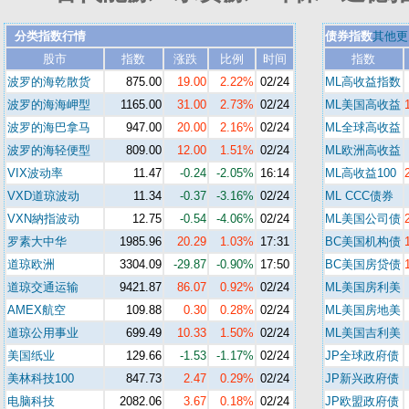
分类指数行情
债券指数
其他更
股市
指数
涨跌
比例
时间
指数
波罗的海乾散货
875.00
19.00
2.22%
02/24
ML高收益指数
波罗的海海岬型
1165.00
31.00
2.73%
02/24
ML美国高收益
波罗的海巴拿马
947.00
20.00
2.16%
02/24
ML全球高收益
波罗的海轻便型
809.00
12.00
1.51%
02/24
ML欧洲高收益
VIX波动率
11.47
-0.24
-2.05%
16:14
ML高收益100
VXD道琼波动
11.34
-0.37
-3.16%
02/24
ML CCC债券
VXN納指波动
12.75
-0.54
-4.06%
02/24
ML美国公司债
罗素大中华
1985.96
20.29
1.03%
17:31
BC美国机构债
道琼欧洲
3304.09
-29.87
-0.90%
17:50
BC美国房贷债
道琼交通运输
9421.87
86.07
0.92%
02/24
ML美国房利美
AMEX航空
109.88
0.30
0.28%
02/24
ML美国房地美
道琼公用事业
699.49
10.33
1.50%
02/24
ML美国吉利美
美国纸业
129.66
-1.53
-1.17%
02/24
JP全球政府债
美林科技100
847.73
2.47
0.29%
02/24
JP新兴政府债
电脑科技
2082.06
3.67
0.18%
02/24
JP欧盟政府债