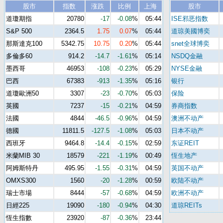
股市
指数
涨跌
比例
上海
股市
道瓊期指
20780
-17
-0.08
%
05:44
ISE邪恶指数
S&P 500
2364.5
1.75
0.07
%
05:44
道琼美國博奕
那斯達克100
5342.75
10.75
0.20
%
05:44
snet全球博奕
多倫多60
914.2
-14.7
-1.61
%
05:14
NSDQ金融
墨西哥
46953
-108
-0.23
%
05:29
NYSE金融
巴西
67383
-913
-1.35
%
05:16
银行
道瓊歐洲50
3307
-23
-0.70
%
05:03
保险
英國
7237
-15
-0.21
%
04:59
券商指数
法國
4844
-46.5
-0.96
%
04:59
澳洲不动产
德國
11811.5
-127.5
-1.08
%
05:03
日本不动产
西班牙
9464.8
-14.4
-0.15
%
02:59
东证REIT
米蘭MIB 30
18579
-221
-1.19
%
00:49
恆生地产
阿姆斯特丹
495.95
-1.55
-0.31
%
04:59
英国不动产
OMXS300
1560
-20
-1.28
%
00:59
欧陆不动产
瑞士市場
8444
-57
-0.68
%
04:59
欧洲不动产
日經225
19090
-180
-0.94
%
04:30
道琼REITs
恆生指數
23920
-87
-0.36
%
23:44