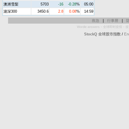
澳洲雪梨
5703
-16
-0.28
%
05:00
滬深300
3450.6
2.8
0.08
%
14:59
救急
|
行事曆
|
-
-
Wordle answers
全球即时疫情
疫
StockQ 全球股市指数
/
En