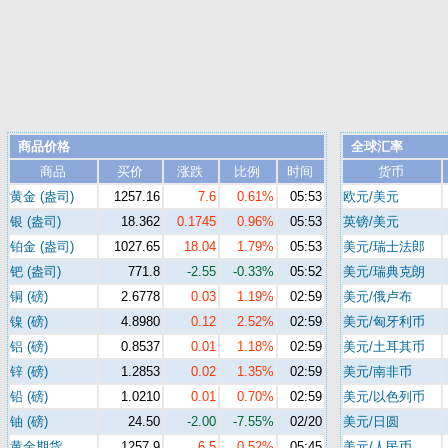
商品价格
全球汇率
商品
买价
涨跌
比例
时间
货币
黄金 (盎司)
1257.16
7.6
0.61%
05:53
欧元/美元
银 (盎司)
18.362
0.1745
0.96%
05:53
英镑/美元
铂金 (盎司)
1027.65
18.04
1.79%
05:53
美元/瑞士法郎
钯 (盎司)
771.8
-2.55
-0.33%
05:52
美元/瑞典克朗
铜 (磅)
2.6778
0.03
1.19%
02:59
美元/俄卢布
镍 (磅)
4.8980
0.12
2.52%
02:59
美元/匈牙利币
铝 (磅)
0.8537
0.01
1.18%
02:59
美元/土耳其币
锌 (磅)
1.2853
0.02
1.35%
02:59
美元/南非币
铅 (磅)
1.0210
0.01
0.70%
02:59
美元/以色列币
铀 (磅)
24.50
-2.00
-7.55%
02/20
美元/日圆
黄金期货
1257.9
6.5
0.52%
05:45
美元/人民币