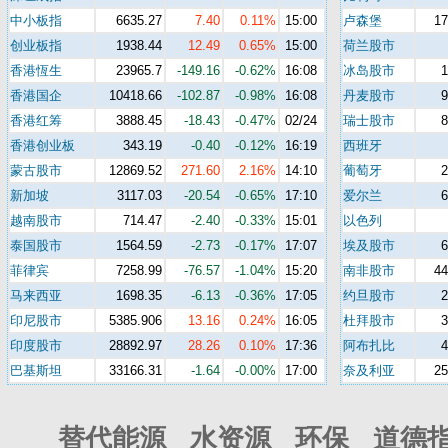
中小板指
6635.27
7.40
0.11%
15:00
卢森堡
17
创业板指
1938.44
12.49
0.65%
15:00
荷兰股市
香港恆生
23965.7
-149.16
-0.62%
16:08
冰岛股市
香港国企
10418.66
-102.87
-0.98%
16:08
丹麦股市
香港红筹
3888.45
-18.43
-0.47%
02/24
瑞士股市
香港创业板
343.19
-0.40
-0.12%
16:19
西班牙
蒙古股市
12869.52
271.60
2.16%
14:10
葡萄牙
新加坡
3117.03
-20.54
-0.65%
17:10
爱尔兰
越南股市
714.47
-2.40
-0.33%
15:01
以色列
泰国股市
1564.59
-2.73
-0.17%
17:07
埃及股市
菲律宾
7258.99
-76.57
-1.04%
15:20
南非股市
44
马来西亚
1698.35
-6.13
-0.36%
17:05
约旦股市
印尼股市
5385.906
13.16
0.24%
16:05
杜拜股市
印度股市
28892.97
28.26
0.10%
17:36
阿布扎比
巴基斯坦
33166.31
-1.64
-0.00%
17:00
奈及利亚
25
替代能源 水资源 环保 道德指数