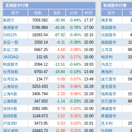
亚洲股市行情
欧洲股市行情
股市
指数
涨跌
比例
时间
股市
新西兰
7058.582
-30.94
-0.44%
17:37
俄罗斯
澳洲股市
5786.884
-45.66
-0.78%
17:00
英国股市
日经225
19283.54
-87.92
-0.45%
15:15
法国股市
东证一部
1550.14
-6.11
-0.39%
15:00
德国股市
1
东证二部
5667.25
4.68
0.08%
15:00
土耳其
88
JASDAQ
132.65
0.36
0.27%
15:00
匈牙利
32
韩国股市
2094.12
-13.51
-0.64%
18:03
乌克兰
台湾加权
9750.47
-18.84
-0.19%
13:49
奧地利
台湾店头
134.77
0.09
0.07%
13:49
波兰股市
58
上海综合
3253.433
2.06
0.06%
15:29
捷克股市
上海A股
3406.794
2.20
0.06%
15:29
瑞典股市
15
上海B股
347.932
-1.14
-0.33%
15:29
芬兰股市
89
深圳A股
2092.585
8.79
0.42%
15:00
挪威股市
深圳B股
1149.673
3.52
0.31%
15:00
希腊股市
沪深300
3473.85
0.53
0.02%
15:01
意大利
20
深证成指
10443.73
11.09
0.11%
15:00
比利時