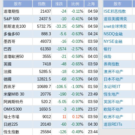
股市
指数
涨跌
比例
上海
股市
道瓊期指
21437
-24
-0.11
%
04:59
ISE邪恶指数
S&P 500
2437.5
-10
-0.41
%
04:59
道琼美國博奕
那斯達克100
5732.75
-33.25
-0.58
%
04:59
snet全球博奕
多倫多60
888.3
-5.6
-0.63
%
04:24
NSDQ金融
墨西哥
49373
-16
-0.03
%
03:59
NYSE金融
巴西
61350
-1574
-2.57
%
05:01
银行
道瓊歐洲50
3555
-21
-0.59
%
04:03
保险
英國
7418
-48
-0.65
%
03:59
券商指数
法國
5285.5
-18
-0.34
%
03:59
澳洲不动产
德國
12821.5
-68
-0.53
%
04:03
日本不动产
西班牙
10689.7
-106.5
-1.00
%
01:59
东证REIT
米蘭MIB 30
20776
-190
-0.91
%
23:49
恆生地产
阿姆斯特丹
520.2
-5.05
-0.97
%
03:59
英国不动产
OMXS300
1650.5
-3
-0.18
%
23:57
欧陆不动产
瑞士市場
9012
11
0.12
%
03:59
欧洲不动产
日經225
20140
-60
-0.30
%
04:30
道琼REITs
恆生指數
25584
-126
-0.49
%
23:44