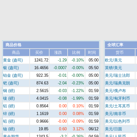
商品价格
全球汇率
商品
买价
涨跌
比例
时间
货币
黄金 (盎司)
1241.72
-1.29
-0.10%
05:00
欧元/美元
银 (盎司)
16.4656
-0.0007
-0.00%
05:50
英镑/美元
铂金 (盎司)
922.35
-0.01
-0.00%
05:00
美元/瑞士法郎
钯 (盎司)
874.63
-2.04
-0.23%
05:00
美元/瑞典克朗
铜 (磅)
2.5615
-0.03
-1.22%
01:59
美元/俄卢布
镍 (磅)
4.0415
-0.08
-1.99%
01:59
美元/匈牙利币
铝 (磅)
0.8564
0.00
0.10%
01:59
美元/土耳其币
锌 (磅)
1.1619
0.00
0.08%
01:59
美元/南非币
铅 (磅)
0.9666
-0.00
-0.09%
01:59
美元/以色列币
铀 (磅)
19.85
0.60
3.12%
06/12
美元/日圆
黄金期货
1243.5
-3.2
-0.26%
04:59
美元/人民币