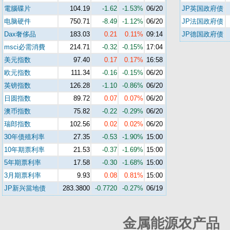
電腦碟片
104.19
-1.62
-1.53%
06/20
JP英国政府债
电脑硬件
750.71
-8.49
-1.12%
06/20
JP法国政府债
Dax奢侈品
183.03
0.21
0.11%
09:14
JP德国政府债
msci必需消費
214.71
-0.32
-0.15%
17:04
美元指数
97.40
0.17
0.17%
16:58
欧元指数
111.34
-0.16
-0.15%
06/20
英镑指数
126.28
-1.10
-0.86%
06/20
日圆指数
89.72
0.07
0.07%
06/20
澳币指数
75.82
-0.22
-0.29%
06/20
瑞郎指数
102.56
0.02
0.02%
06/20
30年债殖利率
27.35
-0.53
-1.90%
15:00
10年期票利率
21.53
-0.37
-1.69%
15:00
5年期票利率
17.58
-0.30
-1.68%
15:00
3月期票利率
9.93
0.08
0.81%
15:00
JP新兴當地债
283.3800
-0.7720
-0.27%
06/19
金属能源农产品 