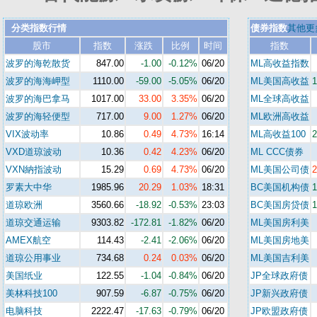
分类指数行情
债券指数
其他更
股市
指数
涨跌
比例
时间
指数
波罗的海乾散货
847.00
-1.00
-0.12%
06/20
ML高收益指数
波罗的海海岬型
1110.00
-59.00
-5.05%
06/20
ML美国高收益
1
波罗的海巴拿马
1017.00
33.00
3.35%
06/20
ML全球高收益
波罗的海轻便型
717.00
9.00
1.27%
06/20
ML欧洲高收益
VIX波动率
10.86
0.49
4.73%
16:14
ML高收益100
2
VXD道琼波动
10.36
0.42
4.23%
06/20
ML CCC债券
VXN納指波动
15.29
0.69
4.73%
06/20
ML美国公司债
2
罗素大中华
1985.96
20.29
1.03%
18:31
BC美国机构债
1
道琼欧洲
3560.66
-18.92
-0.53%
23:03
BC美国房贷债
1
道琼交通运输
9303.82
-172.81
-1.82%
06/20
ML美国房利美
AMEX航空
114.43
-2.41
-2.06%
06/20
ML美国房地美
道琼公用事业
734.68
0.24
0.03%
06/20
ML美国吉利美
美国纸业
122.55
-1.04
-0.84%
06/20
JP全球政府债
美林科技100
907.59
-6.87
-0.75%
06/20
JP新兴政府债
电脑科技
2222.47
-17.63
-0.79%
06/20
JP欧盟政府债