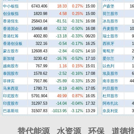
中小板指
6743.406
18.33
0.27%
15:00
卢森堡
16
创业板指
1820.98
4.58
0.25%
15:00
荷兰股市
香港恆生
25843.04
-81.51
-0.31%
16:08
冰岛股市
香港国企
10468.48
-52.32
-0.50%
16:08
丹麦股市
10
香港红筹
4002.80
-13.18
-0.33%
06/20
瑞士股市
香港创业板
322.16
-0.54
-0.17%
16:25
西班牙
蒙古股市
12608.43
-2.84
-0.02%
14:10
葡萄牙
新加坡
3230.42
-16.76
-0.52%
17:10
爱尔兰
越南股市
767.99
1.16
0.15%
15:01
以色列
泰国股市
1578.62
-2.52
-0.16%
17:08
埃及股市
菲律宾
7917.86
-25.89
-0.33%
15:20
南非股市
44
马来西亚
1780.71
-8.19
-0.46%
17:05
约旦股市
印尼股市
5791.904
49.99
0.87%
16:05
杜拜股市
印度股市
31297.53
-14.04
-0.04%
17:32
阿布扎比
巴基斯坦
31507.83
-1013.95
-3.12%
13:29
奈及利亚
替代能源 水资源 环保 道德指数