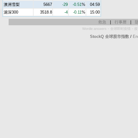
澳洲雪梨
5667
-29
-0.51
%
04:59
滬深300
3518.8
-4
-0.11
%
15:00
救急
|
行事曆
|
-
-
Wordle answers
全球即时疫情
疫
StockQ 全球股市指数
/
En