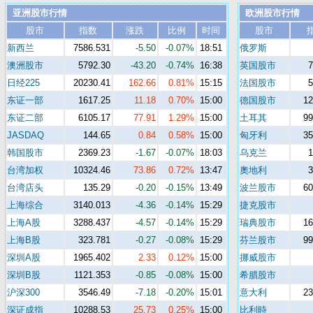
亚洲股市行情
欧洲股市行情
股市
指数
涨跌
比例
时间
股市
新西兰
7586.531
-5.50
-0.07%
18:51
俄罗斯
澳洲股市
5792.30
-43.20
-0.74%
16:38
英国股市
日经225
20230.41
162.66
0.81%
15:15
法国股市
东证一部
1617.25
11.18
0.70%
15:00
德国股市
12
东证二部
6105.17
77.91
1.29%
15:00
土耳其
99
JASDAQ
144.65
0.84
0.58%
15:00
匈牙利
35
韩国股市
2369.23
-1.67
-0.07%
18:03
乌克兰
台湾加权
10324.46
73.86
0.72%
13:47
奧地利
台湾店头
135.29
-0.20
-0.15%
13:49
波兰股市
60
上海综合
3140.013
-4.36
-0.14%
15:29
捷克股市
上海A股
3288.437
-4.57
-0.14%
15:29
瑞典股市
16
上海B股
323.781
-0.27
-0.08%
15:29
芬兰股市
99
深圳A股
1965.402
2.33
0.12%
15:00
挪威股市
深圳B股
1121.353
-0.85
-0.08%
15:00
希腊股市
沪深300
3546.49
-7.18
-0.20%
15:01
意大利
23
深证成指
10288.53
25.73
0.25%
15:00
比利時