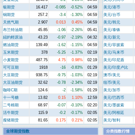
银期货
16.417
-0.085
-0.52%
04:59
美元/港币
铜期货
257.2
-3.4
-1.30%
04:59
美元/台币
天然气期
2.907
0.013
0.45%
04:59
美元/韩元
布兰特油期
45.85
-1.06
-2.26%
05:41
美元/泰铢
紐約輕原油
43.23
-0.97
-2.19%
04:32
美元/新元
燃油期货
139.49
-1.62
-1.15%
04:59
美元/菲披索
玉米期货
378
-5.25
-1.37%
02:19
美元/马来币
小麦期货
487.75
4.75
0.98%
02:19
美元/印尼盾
可可豆期
1918
-16
-0.83%
01:29
美元/印度卢比
大豆期货
938.75
-9.75
-1.03%
02:19
澳币/美元
大豆油期货
32.62
-0.78
-2.34%
02:19
纽币/美元
咖啡C期
124.6
-2
-1.58%
01:29
美元/加币
十一号糖
13.82
0.15
1.10%
12:59
美元/巴西币
二号棉期
68.97
-0.07
-0.10%
02:20
美元/墨披索
活牛期货
115.9
-0.2
-0.17%
02:05
美元/阿根廷
瘦猪期货
81.65
0.175
0.21%
02:05
美元/智利
全球期货指数
分类指数行情