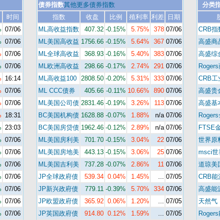
债券指数
其他更多债券指数
分类
时间
指数
收盘
比例
殖利率
利差
日期
%
07/06
ML高收益指数
407.32
-0.15%
5.75%
378
07/06
CRB指
%
07/06
ML美国高收益
1756.66
-0.15%
5.64%
367
07/06
高盛商
%
07/06
ML全球高收益
368.93
-0.16%
5.40%
383
07/06
高盛综
%
07/06
ML欧洲高收益
298.66
-0.17%
2.74%
291
07/06
Roger
%
16:14
ML高收益100
2808.50
-0.20%
5.31%
333
07/06
CRB
%
07/06
ML CCC债券
405.66
-0.11%
10.66%
890
07/06
高盛贵
%
07/06
ML美国公司债
2831.46
-0.19%
3.26%
113
07/06
高盛基
%
18:31
BC美国机构债
1628.88
-0.07%
1.88%
n/a
07/06
Roger
%
23:03
BC美国房贷债
1962.46
-0.12%
2.89%
n/a
07/06
FTSE
%
07/06
ML美国房利美
701.70
-0.15%
3.04%
22
07/06
世界原
%
07/06
ML美国房地美
443.13
-0.15%
3.06%
25
07/06
msci
%
07/06
ML美国吉利美
737.28
-0.07%
2.86%
11
07/06
道琼美
%
07/06
JP全球政府债
539.34
0.04%
1.45%
...
07/05
CRB
%
07/06
JP新兴政府债
779.11
-0.39%
5.70%
334
07/06
高盛能
%
07/06
JP欧盟政府债
365.92
0.06%
1.20%
...
07/05
天然气
%
07/06
JP英国政府债
914.80
0.12%
1.59%
...
07/05
Roger