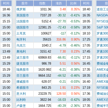
时间
股市
指数
涨跌
比例
时间
股
%
18:46
俄罗斯
1011.36
3.48
0.35%
18:40
道琼工
%
16:36
英国股市
7337.28
-30.32
-0.41%
16:35
NASDA
%
15:15
法国股市
5152.4
-27.70
-0.53%
18:05
NYSE
%
15:00
德国股市
12381.25
-72.43
-0.58%
18:30
S&P 50
%
15:00
土耳其
100627
-117
-0.12%
18:10
罗素300
%
15:00
匈牙利
35615
316.86
0.90%
17:25
罗素30
%
18:01
乌克兰
1040.2
-4.79
-0.46%
17:05
罗素30
%
13:49
奧地利
3151.42
7.30
0.23%
17:45
罗素100
%
13:49
波兰股市
60869.83
-66.81
-0.11%
17:15
罗素200
%
15:29
捷克股市
986.78
5.51
0.56%
16:45
费城金
%
15:29
瑞典股市
1620.992
-6.21
-0.38%
17:35
AMEX
%
15:29
芬兰股市
9664.152
-44.52
-0.46%
18:35
道琼贵
%
15:00
挪威股市
628.07
-0.21
-0.03%
16:40
AMEX
%
15:00
希腊股市
843.25
1.91
0.23%
17:19
NYSE
%
15:01
意大利
23229.75
128.50
0.56%
17:36
费城油
%
15:00
比利時
3822.94
-16.03
-0.42%
18:05
AMEX
%
15:00
卢森堡
1664.725
-40.29
-2.36%
17:35
费城半