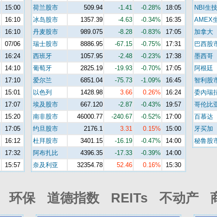
%
15:00
荷兰股市
509.94
-1.41
-0.28%
18:05
NBI生
%
16:10
冰岛股市
1357.39
-4.63
-0.34%
16:35
AMEX
%
16:10
丹麦股市
989.075
-8.28
-0.83%
17:05
加拿大
%
07/06
瑞士股市
8886.95
-67.15
-0.75%
17:31
巴西股
%
16:24
西班牙
1057.95
-2.48
-0.23%
17:38
墨西哥
%
14:10
葡萄牙
2825.19
-19.93
-0.70%
17:05
阿根廷
%
17:10
爱尔兰
6851.04
-75.73
-1.09%
16:45
智利股
%
15:01
以色列
1428.98
3.66
0.26%
16:24
委內瑞
%
17:07
埃及股市
667.120
-2.87
-0.43%
19:57
哥伦比
%
15:20
南非股市
46000.77
-240.67
-0.52%
17:00
百慕达
%
17:05
约旦股市
2176.1
3.31
0.15%
15:00
牙买加
%
16:12
杜拜股市
3401.15
-16.19
-0.47%
14:00
秘鲁股
%
17:32
阿布扎比
4396.35
-17.33
-0.39%
14:00
%
15:57
奈及利亚
32354.78
52.46
0.16%
15:30
环保 道德指数 REITs 不动产 