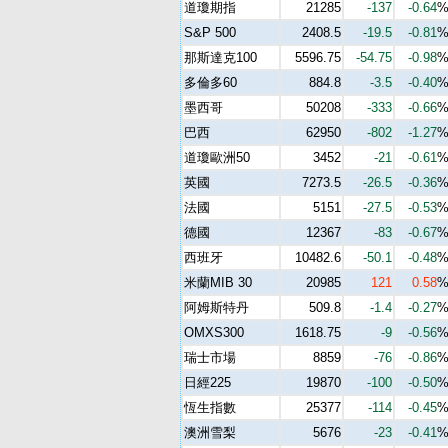
道瓊期指
21285
-137
-0.64
S&P 500
2408.5
-19.5
-0.81
那斯達克100
5596.75
-54.75
-0.98
多倫多60
884.8
-3.5
-0.40
墨西哥
50208
-333
-0.66
巴西
62950
-802
-1.27
道瓊歐洲50
3452
-21
-0.61
英國
7273.5
-26.5
-0.36
法國
5151
-27.5
-0.53
德國
12367
-83
-0.67
西班牙
10482.6
-50.1
-0.48
米蘭MIB 30
20985
121
0.58
阿姆斯特丹
509.8
-1.4
-0.27
OMXS300
1618.75
-9
-0.56
瑞士市場
8859
-76
-0.86
日經225
19870
-100
-0.50
恆生指數
25377
-114
-0.45
澳洲雪梨
5676
-23
-0.41