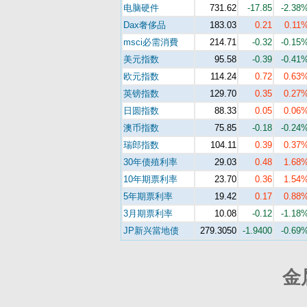
电脑硬件
731.62
-17.85
-2.38
Dax奢侈品
183.03
0.21
0.11
msci必需消費
214.71
-0.32
-0.15
美元指数
95.58
-0.39
-0.41
欧元指数
114.24
0.72
0.63
英镑指数
129.70
0.35
0.27
日圆指数
88.33
0.05
0.06
澳币指数
75.85
-0.18
-0.24
瑞郎指数
104.11
0.39
0.37
30年债殖利率
29.03
0.48
1.68
10年期票利率
23.70
0.36
1.54
5年期票利率
19.42
0.17
0.88
3月期票利率
10.08
-0.12
-1.18
JP新兴當地债
279.3050
-1.9400
-0.69
金