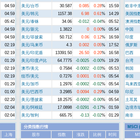
04:59
美元/台币
30.587
0.085
0.28
%
15:59
欧非中
04:59
美元/韩元
1157.38
6.98
0.61
%
14:29
美国指
05:42
美元/泰铢
34.06
-0.012
-0.04
%
05:52
澳洲指
04:59
美元/新元
1.3822
0
0.00
%
05:54
中国
04:59
美元/菲披索
50.712
0.06
0.12
%
16:59
印度
02:19
美元/马来币
4.3
0.002
0.05
%
17:52
俄罗斯
02:19
美元/印尼盾
13391.50
26.50
0.20
%
16:58
巴西
01:29
美元/印度卢比
64.7775
-0.0025
-0.00
%
19:29
台湾
02:19
澳币/美元
0.7584
-0.0002
-0.03
%
05:53
韩国
02:19
纽币/美元
0.7276
0.0001
0.01
%
05:54
泰国
01:29
美元/加币
1.2976
-0.0002
-0.02
%
05:54
马来西
01:00
美元/巴西币
3.2985
0.0094
0.29
%
04:59
印尼
02:20
美元/墨披索
18.2575
-0.0002
-0.00
%
05:54
土耳其
02:04
美元/阿根廷
17.0898
-0.0291
-0.17
%
01:59
边境市
02:04
美元/智利
665.75
-0.13
-0.02
%
01:29
南非
分类指数行情
MSCI
上海
股市
指数
涨跌
比例
时间
M