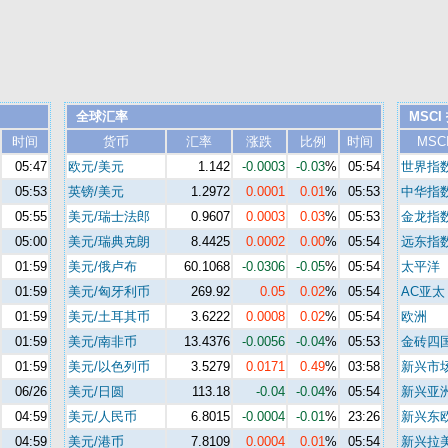
全球汇率
MSCI
时间
货币
汇率
涨跌
比例
时间
MSC
05:47
欧元/美元
1.142
-0.0003
-0.03
%
05:54
世界指
05:53
英镑/美元
1.2972
0.0001
0.01
%
05:53
中华指
05:55
美元/瑞士法郎
0.9607
0.0003
0.03
%
05:53
金龙指
05:00
美元/瑞典克朗
8.4425
0.0002
0.00
%
05:54
远东指
01:59
美元/俄卢布
60.1068
-0.0306
-0.05
%
05:54
太平洋
01:59
美元/匈牙利币
269.92
0.05
0.02
%
05:54
AC亚太
01:59
美元/土耳其币
3.6222
0.0008
0.02
%
05:54
欧洲
01:59
美元/南非币
13.4376
-0.0056
-0.04
%
05:53
金砖四
01:59
美元/以色列币
3.5279
0.0171
0.49
%
03:58
新兴市
06/26
美元/日圆
113.18
-0.04
-0.04
%
05:54
新兴亚
04:59
美元/人民币
6.8015
-0.0004
-0.01
%
23:26
新兴东
04:59
美元/港币
7.8109
0.0004
0.01
%
05:54
新兴拉