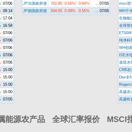
%
07/06
JP法国政府债
701.95
0.16%
0.94%
...
07/05
msci
%
09:14
JP德国政府债
504.55
0.09%
0.55%
...
07/05
WH干
%
17:04
生物能
%
16:58
全球替
%
07/06
ET50
%
07/06
纯净科
%
07/06
WH创
%
07/06
ISE水
%
07/06
道琼水
%
15:00
CRB农
%
15:00
Dax全
%
15:00
Roger
%
15:00
高盛农
%
07/05
高盛牲
属能源农产品 全球汇率报价 MSCI