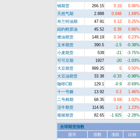
铜期货
266.15
0.15
0.06%
天然气期
2.888
0.048
1.69%
布兰特油期
47.91
0.12
0.25%
紐約輕原油
45.52
0.39
0.86%
燃油期货
148.19
0.34
0.23%
玉米期货
390.5
-1.5
-0.38%
小麦期货
539
-21
-3.75%
可可豆期
1927
-20
-1.03%
大豆期货
999.25
5
0.50%
大豆油期货
33.38
-0.33
-0.98%
咖啡C期
129.1
-0.9
-0.69%
十一号糖
13.92
0.2
1.46%
二号棉期
68.35
0.69
1.02%
活牛期货
114.95
1.4
1.23%
瘦猪期货
82.65
-1.925
-2.28%
全球期货指数
股市
指数
涨跌
比例