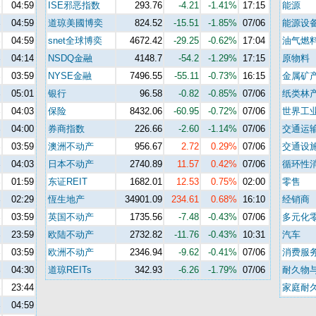
%
04:59
ISE邪恶指数
293.76
-4.21
-1.41%
17:15
能源
%
04:59
道琼美國博奕
824.52
-15.51
-1.85%
07/06
能源设
%
04:59
snet全球博奕
4672.42
-29.25
-0.62%
17:04
油气燃
%
04:14
NSDQ金融
4148.7
-54.2
-1.29%
17:15
原物料
%
03:59
NYSE金融
7496.55
-55.11
-0.73%
16:15
金属矿
%
05:01
银行
96.58
-0.82
-0.85%
07/06
纸类林
%
04:03
保险
8432.06
-60.95
-0.72%
07/06
世界工
%
04:00
券商指数
226.66
-2.60
-1.14%
07/06
交通运
%
03:59
澳洲不动产
956.67
2.72
0.29%
07/06
交通设
%
04:03
日本不动产
2740.89
11.57
0.42%
07/06
循环性
%
01:59
东证REIT
1682.01
12.53
0.75%
02:00
零售
%
02:29
恆生地产
34901.09
234.61
0.68%
16:10
经销商
%
03:59
英国不动产
1735.56
-7.48
-0.43%
07/06
多元化
%
23:59
欧陆不动产
2732.82
-11.76
-0.43%
10:31
汽车
%
03:59
欧洲不动产
2346.94
-9.62
-0.41%
07/06
消费服
%
04:30
道琼REITs
342.93
-6.26
-1.79%
07/06
耐久物
%
23:44
家庭耐
%
04:59