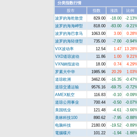
分类指数行情
股市
指数
涨跌
比例
波罗的海乾散货
829.00
-18.00
-2.13
波罗的海海岬型
818.00
-83.00
-9.21
波罗的海巴拿马
1063.00
3.00
0.28
波罗的海轻便型
735.00
-7.00
-0.94
VIX波动率
12.54
1.47
13.28
VXD道琼波动
11.86
1.00
9.21
VXN納指波动
18.00
0.74
4.29
罗素大中华
1985.96
20.29
1.03
道琼欧洲
3462.06
-16.35
-0.47
道琼交通运输
9576.16
-69.75
-0.72
AMEX航空
116.83
-0.10
-0.09
道琼公用事业
700.44
-0.50
-0.07
美国纸业
121.48
-4.61
-3.66
美林科技100
890.62
-7.95
-0.88
电脑科技
2180.00
-19.52
-0.89
電腦碟片
101.22
-1.94
-1.88