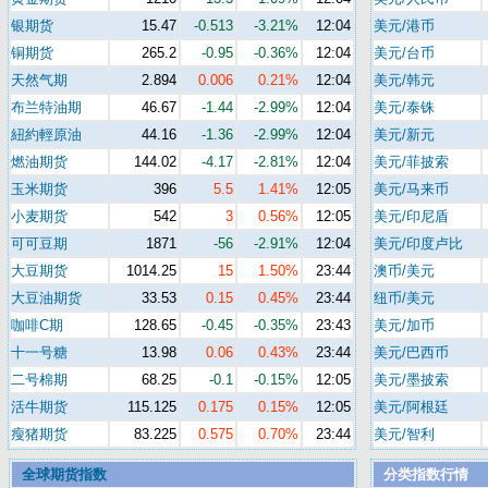
银期货
15.47
-0.513
-3.21%
12:04
美元/港币
铜期货
265.2
-0.95
-0.36%
12:04
美元/台币
天然气期
2.894
0.006
0.21%
12:04
美元/韩元
布兰特油期
46.67
-1.44
-2.99%
12:04
美元/泰铢
紐約輕原油
44.16
-1.36
-2.99%
12:04
美元/新元
燃油期货
144.02
-4.17
-2.81%
12:04
美元/菲披索
玉米期货
396
5.5
1.41%
12:05
美元/马来币
小麦期货
542
3
0.56%
12:05
美元/印尼盾
可可豆期
1871
-56
-2.91%
12:04
美元/印度卢比
大豆期货
1014.25
15
1.50%
23:44
澳币/美元
大豆油期货
33.53
0.15
0.45%
23:44
纽币/美元
咖啡C期
128.65
-0.45
-0.35%
23:43
美元/加币
十一号糖
13.98
0.06
0.43%
23:44
美元/巴西币
二号棉期
68.25
-0.1
-0.15%
12:05
美元/墨披索
活牛期货
115.125
0.175
0.15%
12:05
美元/阿根廷
瘦猪期货
83.225
0.575
0.70%
23:44
美元/智利
全球期货指数
分类指数行情