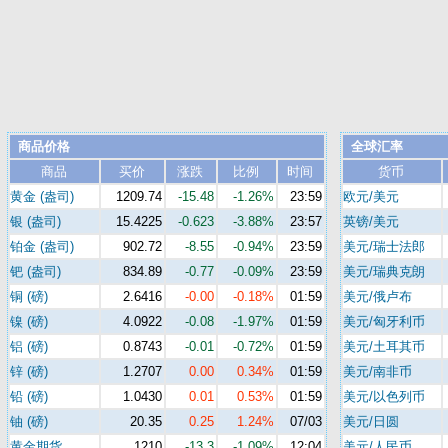
商品价格
全球汇率
商品
买价
涨跌
比例
时间
货币
黄金 (盎司)
1209.74
-15.48
-1.26%
23:59
欧元/美元
银 (盎司)
15.4225
-0.623
-3.88%
23:57
英镑/美元
铂金 (盎司)
902.72
-8.55
-0.94%
23:59
美元/瑞士法郎
钯 (盎司)
834.89
-0.77
-0.09%
23:59
美元/瑞典克朗
铜 (磅)
2.6416
-0.00
-0.18%
01:59
美元/俄卢布
镍 (磅)
4.0922
-0.08
-1.97%
01:59
美元/匈牙利币
铝 (磅)
0.8743
-0.01
-0.72%
01:59
美元/土耳其币
锌 (磅)
1.2707
0.00
0.34%
01:59
美元/南非币
铅 (磅)
1.0430
0.01
0.53%
01:59
美元/以色列币
铀 (磅)
20.35
0.25
1.24%
07/03
美元/日圆
黄金期货
1210
-13.3
-1.09%
12:04
美元/人民币