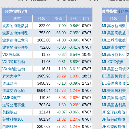
分类指数行情
债券指数
其他更
股市
指数
涨跌
比例
时间
指数
波罗的海乾散货
822.00
-7.00
-0.84%
07/07
ML高收益指数
波罗的海海岬型
753.00
-65.00
-7.95%
07/07
ML美国高收益
1
波罗的海巴拿马
1062.00
-1.00
-0.09%
07/07
ML全球高收益
波罗的海轻便型
732.00
-3.00
-0.41%
07/07
ML欧洲高收益
VIX波动率
11.72
-0.82
-6.54%
10:48
ML高收益100
2
VXD道琼波动
11.05
-0.81
-6.83%
07/07
ML CCC债券
VXN納指波动
16.81
-1.19
-6.61%
07/07
ML美国公司债
2
罗素大中华
1985.96
20.29
1.03%
18:31
BC美国机构债
1
道琼欧洲
3458.93
-3.13
-0.09%
17:27
BC美国房贷债
1
道琼交通运输
9694.94
118.78
1.24%
07/07
ML美国房利美
AMEX航空
119.89
3.06
2.62%
07/07
ML美国房地美
道琼公用事业
702.04
1.60
0.23%
07/07
ML美国吉利美
美国纸业
121.41
-0.07
-0.06%
07/07
JP全球政府债
美林科技100
901.94
11.32
1.27%
07/07
JP新兴政府债
电脑科技
2207.02
27.02
1.24%
07/07
JP欧盟政府债