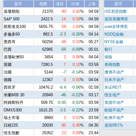
股市
指数
涨跌
比例
上海
股市
道瓊期指
21370
90
0.42
%
04:59
ISE邪恶指数
S&P 500
2422.5
14
0.58
%
04:59
道琼美國博奕
那斯達克100
5655.75
59
1.04
%
04:59
snet全球博奕
多倫多60
882.5
-2.3
-0.26
%
04:14
NSDQ金融
墨西哥
50256
48
0.10
%
05:27
NYSE金融
巴西
62985
-59
-0.09
%
05:01
银行
道瓊歐洲50
3454
2
0.06
%
04:04
保险
英國
7280.5
7
0.10
%
03:59
券商指数
法國
5144
-7
-0.14
%
03:59
澳洲不动产
德國
12367
0
0.00
%
04:04
日本不动产
西班牙
10476.2
-6.4
-0.06
%
01:59
东证REIT
米蘭MIB 30
20949
-46
-0.22
%
03:17
恆生地产
阿姆斯特丹
509.75
-0.05
-0.01
%
03:59
英国不动产
OMXS300
1615.25
-3.5
-0.22
%
23:59
欧陆不动产
瑞士市場
8860
1
0.01
%
03:59
欧洲不动产
日經225
20030
80
0.40
%
04:30
道琼REITs
恆生指數
25352
22
0.09
%
23:44