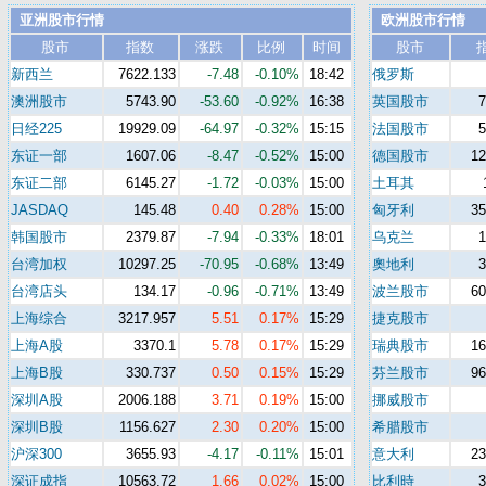
亚洲股市行情
欧洲股市行情
股市
指数
涨跌
比例
时间
股市
新西兰
7622.133
-7.48
-0.10%
18:42
俄罗斯
澳洲股市
5743.90
-53.60
-0.92%
16:38
英国股市
日经225
19929.09
-64.97
-0.32%
15:15
法国股市
东证一部
1607.06
-8.47
-0.52%
15:00
德国股市
12
东证二部
6145.27
-1.72
-0.03%
15:00
土耳其
JASDAQ
145.48
0.40
0.28%
15:00
匈牙利
35
韩国股市
2379.87
-7.94
-0.33%
18:01
乌克兰
台湾加权
10297.25
-70.95
-0.68%
13:49
奧地利
台湾店头
134.17
-0.96
-0.71%
13:49
波兰股市
60
上海综合
3217.957
5.51
0.17%
15:29
捷克股市
上海A股
3370.1
5.78
0.17%
15:29
瑞典股市
16
上海B股
330.737
0.50
0.15%
15:29
芬兰股市
96
深圳A股
2006.188
3.71
0.19%
15:00
挪威股市
深圳B股
1156.627
2.30
0.20%
15:00
希腊股市
沪深300
3655.93
-4.17
-0.11%
15:01
意大利
23
深证成指
10563.72
1.66
0.02%
15:00
比利時