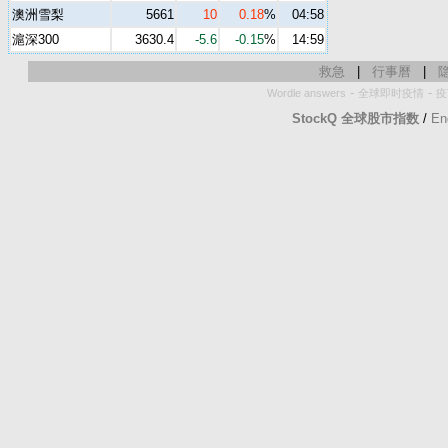
澳洲雪梨
5661
10
0.18
%
04:58
滬深300
3630.4
-5.6
-0.15
%
14:59
救急
|
行事曆
|
-
-
Wordle answers
全球即时疫情
疫
StockQ 全球股市指数
/
En