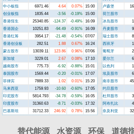
中小板指
6971.46
4.64
0.07%
15:00
卢森堡
16
创业板指
1835.44
-3.56
-0.19%
15:00
荷兰股市
香港恆生
25340.85
-124.37
-0.49%
16:09
冰岛股市
香港国企
10251.83
-94.49
-0.91%
16:09
丹麦股市
香港红筹
3954.17
-21.48
-0.54%
07/07
瑞士股市
香港创业板
282.51
1.88
0.67%
16:24
西班牙
蒙古股市
13039.11
123.86
0.96%
07/06
葡萄牙
新加坡
3229.01
2.67
0.08%
17:10
爱尔兰
越南股市
775.73
-6.92
-0.88%
15:01
以色列
泰国股市
1569.44
-0.20
-0.01%
17:07
埃及股市
菲律宾
7889.33
1.02
0.01%
15:20
南非股市
45
马来西亚
1759.93
-10.60
-0.60%
17:05
约旦股市
印尼股市
5814.793
-34.78
-0.59%
16:05
杜拜股市
印度股市
31360.63
-8.71
-0.03%
17:32
阿布扎比
巴基斯坦
31712.33
246.92
0.78%
15:56
奈及利亚
32
替代能源 水资源 环保 道德指数