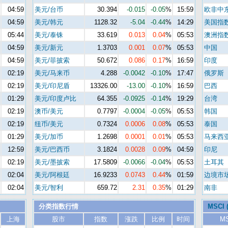
04:59
美元/台币
30.394
-0.015
-0.05
%
15:59
欧非中
04:59
美元/韩元
1128.32
-5.04
-0.44
%
14:29
美国指
05:44
美元/泰铢
33.619
0.013
0.04
%
05:53
澳洲指
04:59
美元/新元
1.3703
0.001
0.07
%
05:53
中国
04:59
美元/菲披索
50.672
0.086
0.17
%
16:59
印度
02:19
美元/马来币
4.288
-0.0042
-0.10
%
17:47
俄罗斯
02:19
美元/印尼盾
13326.00
-13.00
-0.10
%
16:59
巴西
01:29
美元/印度卢比
64.355
-0.0925
-0.14
%
19:29
台湾
02:19
澳币/美元
0.7797
-0.0004
-0.05
%
05:53
韩国
02:19
纽币/美元
0.7324
0.0006
0.08
%
05:53
泰国
01:29
美元/加币
1.2698
0.0001
0.01
%
05:53
马来西
12:59
美元/巴西币
3.1824
0.0028
0.09
%
04:59
印尼
02:19
美元/墨披索
17.5809
-0.0066
-0.04
%
05:53
土耳其
02:04
美元/阿根廷
16.9233
0.0743
0.44
%
01:59
边境市
02:04
美元/智利
659.72
2.31
0.35
%
01:29
南非
分类指数行情
MSCI
上海
股市
指数
涨跌
比例
时间
M