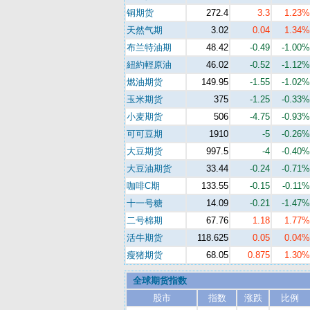
铜期货
272.4
3.3
1.23%
天然气期
3.02
0.04
1.34%
布兰特油期
48.42
-0.49
-1.00%
紐約輕原油
46.02
-0.52
-1.12%
燃油期货
149.95
-1.55
-1.02%
玉米期货
375
-1.25
-0.33%
小麦期货
506
-4.75
-0.93%
可可豆期
1910
-5
-0.26%
大豆期货
997.5
-4
-0.40%
大豆油期货
33.44
-0.24
-0.71%
咖啡C期
133.55
-0.15
-0.11%
十一号糖
14.09
-0.21
-1.47%
二号棉期
67.76
1.18
1.77%
活牛期货
118.625
0.05
0.04%
瘦猪期货
68.05
0.875
1.30%
全球期货指数
股市
指数
涨跌
比例