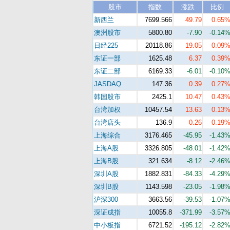
股市
指数
涨跌
比例
新西兰
7699.566
49.79
0.65
澳洲股市
5800.80
-7.90
-0.14
日经225
20118.86
19.05
0.09
东证一部
1625.48
6.37
0.39
东证二部
6169.33
-6.01
-0.10
JASDAQ
147.36
0.39
0.27
韩国股市
2425.1
10.47
0.43
台湾加权
10457.54
13.63
0.13
台湾店头
136.9
0.26
0.19
上海综合
3176.465
-45.95
-1.43
上海A股
3326.805
-48.01
-1.42
上海B股
321.634
-8.12
-2.46
深圳A股
1882.831
-84.33
-4.29
深圳B股
1143.598
-23.05
-1.98
沪深300
3663.56
-39.53
-1.07
深证成指
10055.8
-371.99
-3.57
中小板指
6721.52
-195.12
-2.82