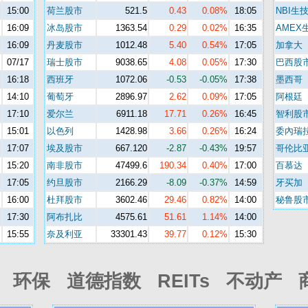
%
15:00
荷兰股市
521.5
0.43
0.08%
18:05
NBI生
%
16:09
冰岛股市
1363.54
0.29
0.02%
16:35
AMEX
%
16:09
丹麦股市
1012.48
5.40
0.54%
17:05
加拿大
%
07/17
瑞士股市
9038.65
4.08
0.05%
17:30
巴西股
%
16:18
西班牙
1072.06
-0.53
-0.05%
17:38
墨西哥
%
14:10
葡萄牙
2896.97
2.62
0.09%
17:05
阿根廷
%
17:10
爱尔兰
6911.18
17.71
0.26%
16:45
智利股
%
15:01
以色列
1428.98
3.66
0.26%
16:24
委內瑞
%
17:07
埃及股市
667.120
-2.87
-0.43%
19:57
哥伦比
%
15:20
南非股市
47499.6
190.34
0.40%
17:00
百慕达
%
17:05
约旦股市
2166.29
-8.09
-0.37%
14:59
牙买加
%
16:00
杜拜股市
3602.46
29.46
0.82%
14:00
秘鲁股
%
17:30
阿布扎比
4575.61
51.61
1.14%
14:00
%
15:55
奈及利亚
33301.43
39.77
0.12%
15:30
环保 道德指数 REITs 不动产 