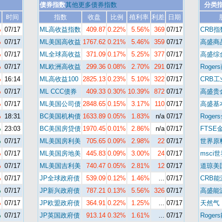
债券指数
其他更多债券指数
分类
时间
指数
收盘
比例
殖利率
利差
日期
%
07/17
ML高收益指数
409.87
0.22%
5.56%
369
07/17
CRB指
%
07/17
ML美国高收益
1767.62
0.21%
5.46%
359
07/17
高盛商
%
07/17
ML全球高收益
371.09
0.17%
5.25%
377
07/17
高盛综
%
07/17
ML欧洲高收益
299.36
0.08%
2.70%
291
07/17
Roger
%
16:14
ML高收益100
2825.13
0.23%
5.10%
322
07/17
CRB
%
07/17
ML CCC债券
409.33
0.30%
10.39%
872
07/17
高盛贵
%
07/17
ML美国公司债
2848.65
0.15%
3.17%
110
07/17
高盛基
%
18:31
BC美国机构债
1633.89
0.05%
1.83%
n/a
07/17
Roger
%
23:03
BC美国房贷债
1970.45
0.01%
2.86%
n/a
07/17
FTSE
%
07/17
ML美国房利美
705.65
0.09%
2.98%
22
07/17
世界原
%
07/17
ML美国房地美
445.83
0.09%
3.00%
24
07/17
msci
%
07/17
ML美国吉利美
740.47
0.05%
2.81%
12
07/17
道琼美
%
07/17
JP全球政府债
539.09
0.12%
1.46%
...
07/17
CRB
%
07/17
JP新兴政府债
787.21
0.13%
5.56%
326
07/17
高盛能
%
07/17
JP欧盟政府债
364.91
0.22%
1.25%
...
07/17
天然气
%
07/17
JP英国政府债
913.14
0.32%
1.61%
...
07/17
Roger