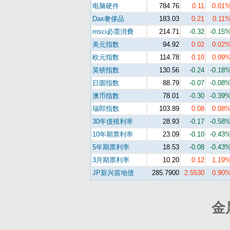
电脑硬件
784.76
0.11
0.01
Dax奢侈品
183.03
0.21
0.11
msci必需消費
214.71
-0.32
-0.15
美元指数
94.92
0.02
0.02
欧元指数
114.78
0.10
0.09
英镑指数
130.56
-0.24
-0.18
日圆指数
88.79
-0.07
-0.08
澳币指数
78.01
-0.30
-0.39
瑞郎指数
103.89
0.08
0.08
30年债殖利率
28.93
-0.17
-0.58
10年期票利率
23.09
-0.10
-0.43
5年期票利率
18.53
-0.08
-0.43
3月期票利率
10.20
0.12
1.19
JP新兴當地债
285.7900
2.5530
0.90
金