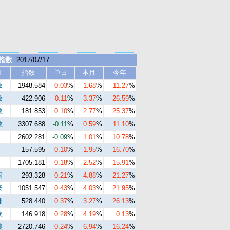
 指数
2017/07/17
I
指数
单日
本月
今年
数
1948.584
0.03
%
1.68
%
11.27
%
数
422.906
0.11
%
3.37
%
26.59
%
数
181.853
0.10
%
2.77
%
25.37
%
数
3307.688
-0.11
%
0.59
%
11.10
%
2602.281
-0.09
%
1.01
%
10.78
%
157.595
0.10
%
1.95
%
16.70
%
1705.181
0.18
%
2.52
%
15.91
%
国
293.328
0.21
%
4.88
%
21.27
%
场
1051.547
0.43
%
4.03
%
21.95
%
洲
528.440
0.37
%
3.27
%
26.13
%
欧
146.918
0.28
%
4.19
%
0.13
%
美
2720.746
0.24
%
6.94
%
16.24
%