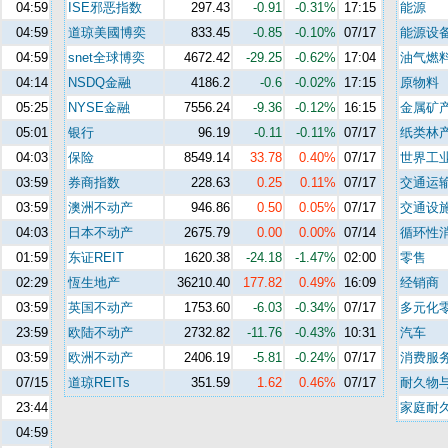
04:59
ISE邪恶指数
297.43
-0.91
-0.31%
17:15
能源
04:59
道琼美國博奕
833.45
-0.85
-0.10%
07/17
能源设
04:59
snet全球博奕
4672.42
-29.25
-0.62%
17:04
油气燃
04:14
NSDQ金融
4186.2
-0.6
-0.02%
17:15
原物料
05:25
NYSE金融
7556.24
-9.36
-0.12%
16:15
金属矿
05:01
银行
96.19
-0.11
-0.11%
07/17
纸类林
04:03
保险
8549.14
33.78
0.40%
07/17
世界工
03:59
券商指数
228.63
0.25
0.11%
07/17
交通运
03:59
澳洲不动产
946.86
0.50
0.05%
07/17
交通设
04:03
日本不动产
2675.79
0.00
0.00%
07/14
循环性
01:59
东证REIT
1620.38
-24.18
-1.47%
02:00
零售
02:29
恆生地产
36210.40
177.82
0.49%
16:09
经销商
03:59
英国不动产
1753.60
-6.03
-0.34%
07/17
多元化
23:59
欧陆不动产
2732.82
-11.76
-0.43%
10:31
汽车
03:59
欧洲不动产
2406.19
-5.81
-0.24%
07/17
消费服
07/15
道琼REITs
351.59
1.62
0.46%
07/17
耐久物
23:44
家庭耐
04:59