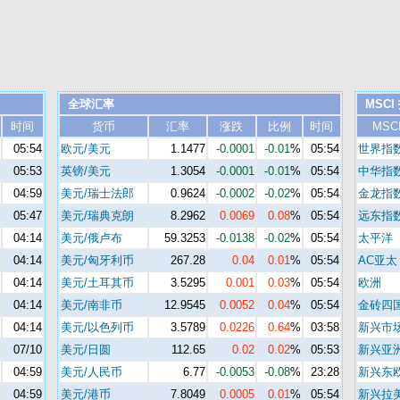
全球汇率
MSCI
时间
货币
汇率
涨跌
比例
时间
MSC
05:54
欧元/美元
1.1477
-0.0001
-0.01
%
05:54
世界指
05:53
英镑/美元
1.3054
-0.0001
-0.01
%
05:54
中华指
04:59
美元/瑞士法郎
0.9624
-0.0002
-0.02
%
05:54
金龙指
05:47
美元/瑞典克朗
8.2962
0.0069
0.08
%
05:54
远东指
04:14
美元/俄卢布
59.3253
-0.0138
-0.02
%
05:54
太平洋
04:14
美元/匈牙利币
267.28
0.04
0.01
%
05:54
AC亚太
04:14
美元/土耳其币
3.5295
0.001
0.03
%
05:54
欧洲
04:14
美元/南非币
12.9545
0.0052
0.04
%
05:54
金砖四
04:14
美元/以色列币
3.5789
0.0226
0.64
%
03:58
新兴市
07/10
美元/日圆
112.65
0.02
0.02
%
05:53
新兴亚
04:59
美元/人民币
6.77
-0.0053
-0.08
%
23:28
新兴东
04:59
美元/港币
7.8049
0.0005
0.01
%
05:54
新兴拉