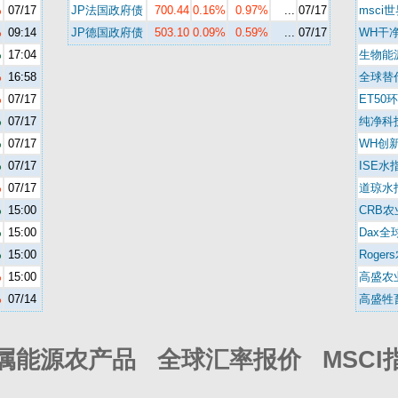
%
07/17
JP法国政府债
700.44
0.16%
0.97%
...
07/17
msci
%
09:14
JP德国政府债
503.10
0.09%
0.59%
...
07/17
WH干
%
17:04
生物能
%
16:58
全球替
%
07/17
ET50
%
07/17
纯净科
%
07/17
WH创
%
07/17
ISE水
%
07/17
道琼水
%
15:00
CRB农
%
15:00
Dax全
%
15:00
Roger
%
15:00
高盛农
%
07/14
高盛牲
属能源农产品 全球汇率报价 MSCI