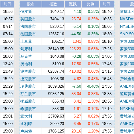
时间
股市
指数
涨跌
比例
时间
股
%
18:56
俄罗斯
1040.17
-4.10
-0.39%
18:40
道琼工
%
16:37
英国股市
7404.13
25.74
0.35%
16:35
NASDA
%
07/14
法国股市
5230.17
-5.14
-0.10%
18:05
NYSE
%
07/14
德国股市
12587.16
-44.56
-0.35%
18:30
S&P 50
%
15:00
土耳其
106217
1041
0.99%
18:10
罗素300
%
15:00
匈牙利
36140.65
225.23
0.63%
17:25
罗素30
%
18:03
乌克兰
1040.08
-0.28
-0.03%
17:05
罗素30
%
13:49
奧地利
3199.6
17.50
0.55%
17:45
罗素100
%
13:49
波兰股市
62537.74
410.02
0.66%
17:15
罗素200
%
15:29
捷克股市
1005.36
4.82
0.48%
16:45
费城金
%
15:29
瑞典股市
1639.326
-7.50
-0.46%
17:35
AMEX
%
15:29
芬兰股市
9936.125
38.04
0.38%
18:35
道琼贵
%
15:00
挪威股市
655.43
8.41
1.30%
16:56
AMEX
%
15:00
希腊股市
858.08
1.61
0.19%
17:19
NYSE
%
15:01
意大利
23709.63
5.27
0.02%
17:35
费城油
%
15:00
比利時
3909.23
6.45
0.17%
18:05
AMEX
%
15:00
卢森堡
1706.125
20.16
1.20%
17:35
费城半