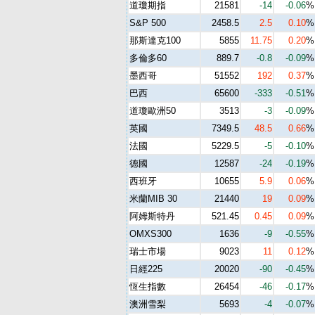
道瓊期指
21581
-14
-0.06
%
S&P 500
2458.5
2.5
0.10
%
那斯達克100
5855
11.75
0.20
%
多倫多60
889.7
-0.8
-0.09
%
墨西哥
51552
192
0.37
%
巴西
65600
-333
-0.51
%
道瓊歐洲50
3513
-3
-0.09
%
英國
7349.5
48.5
0.66
%
法國
5229.5
-5
-0.10
%
德國
12587
-24
-0.19
%
西班牙
10655
5.9
0.06
%
米蘭MIB 30
21440
19
0.09
%
阿姆斯特丹
521.45
0.45
0.09
%
OMXS300
1636
-9
-0.55
%
瑞士市場
9023
11
0.12
%
日經225
20020
-90
-0.45
%
恆生指數
26454
-46
-0.17
%
澳洲雪梨
5693
-4
-0.07
%