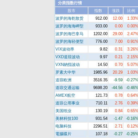
分类指数行情
股市
指数
涨跌
比例
波罗的海乾散货
912.00
12.00
1.33
波罗的海海岬型
933.00
0.00
0.00
波罗的海巴拿马
1202.00
29.00
2.47
波罗的海轻便型
776.00
7.00
0.91
VIX波动率
9.82
0.31
3.26
VXD道琼波动
9.97
0.21
2.15
VXN納指波动
14.50
0.70
5.07
罗素大中华
1985.96
20.29
1.03
道琼欧洲
3516.35
-9.59
-0.27
道琼交通运输
9698.20
-44.56
-0.46
AMEX航空
121.73
0.78
0.64
道琼公用事业
710.11
2.76
0.39
美国纸业
130.19
0.84
0.65
美林科技100
931.54
-1.47
-0.16
电脑科技
2296.51
2.71
0.12
電腦碟片
107.18
-0.27
-0.25