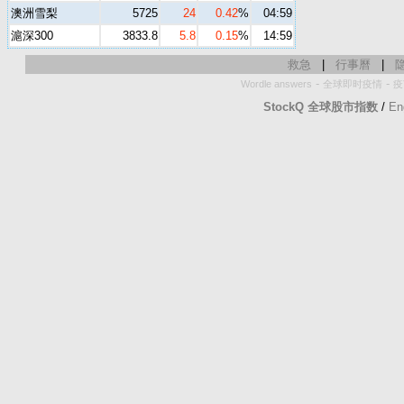
澳洲雪梨
5725
24
0.42
%
04:59
滬深300
3833.8
5.8
0.15
%
14:59
救急
|
行事曆
|
-
-
Wordle answers
全球即时疫情
疫
StockQ 全球股市指数
/
En