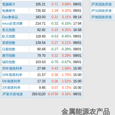
電腦碟片
105.21
0.71
0.68%
09/01
JP英国政府债
电脑硬件
726.92
2.29
0.32%
09/01
JP法国政府债
Dax奢侈品
183.03
0.21
0.11%
09:14
JP德国政府债
msci必需消費
214.71
-0.32
-0.15%
17:04
美元指数
92.82
0.23
0.25%
16:58
欧元指数
118.60
-0.53
-0.45%
09/01
英镑指数
129.54
0.27
0.21%
09/01
日圆指数
90.68
-0.27
-0.29%
09/01
澳币指数
79.70
0.22
0.28%
09/01
瑞郎指数
103.63
-0.70
-0.67%
09/01
30年债殖利率
27.68
0.43
1.58%
15:00
10年期票利率
21.57
0.36
1.70%
15:00
5年期票利率
17.33
0.26
1.52%
15:00
3月期票利率
9.85
0.07
0.72%
15:00
JP新兴當地债
293.6120
0.4730
0.16%
08/31
金属能源农产品 