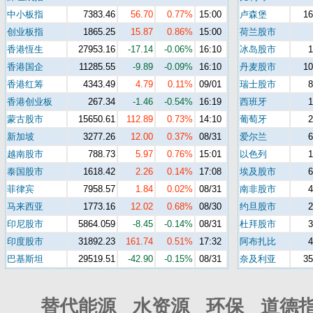
中小板指
7383.46
56.70
0.77%
15:00
卢森堡
16
创业板指
1865.25
15.87
0.86%
15:00
荷兰股市
香港恆生
27953.16
-17.14
-0.06%
16:10
冰岛股市
香港国企
11285.55
-9.89
-0.09%
16:10
丹麦股市
10
香港红筹
4343.49
4.79
0.11%
09/01
瑞士股市
香港创业板
267.34
-1.46
-0.54%
16:19
西班牙
蒙古股市
15650.61
112.89
0.73%
14:10
葡萄牙
新加坡
3277.26
12.00
0.37%
08/31
爱尔兰
越南股市
788.73
5.97
0.76%
15:01
以色列
泰国股市
1618.42
2.26
0.14%
17:08
埃及股市
菲律宾
7958.57
1.84
0.02%
08/31
南非股市
马来西亚
1773.16
12.02
0.68%
08/30
约旦股市
印尼股市
5864.059
-8.45
-0.14%
08/31
杜拜股市
印度股市
31892.23
161.74
0.51%
17:32
阿布扎比
巴基斯坦
29519.51
-42.90
-0.15%
08/31
奈及利亚
35
替代能源 水资源 环保 道德指数