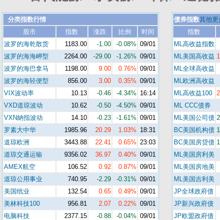
分类指数行情
债券指数
其他更
股市
指数
涨跌
比例
时间
指数
波罗的海乾散货
1183.00
-1.00
-0.08%
09/01
ML高收益指数
波罗的海海岬型
2264.00
-29.00
-1.26%
09/01
ML美国高收益
1
波罗的海巴拿马
1198.00
9.00
0.76%
09/01
ML全球高收益
波罗的海轻便型
856.00
3.00
0.35%
09/01
ML欧洲高收益
VIX波动率
10.13
-0.46
-4.34%
16:14
ML高收益100
2
VXD道琼波动
10.62
-0.50
-4.50%
09/01
ML CCC债券
VXN納指波动
14.10
-0.23
-1.61%
09/01
ML美国公司债
2
罗素大中华
1985.96
20.29
1.03%
18:31
BC美国机构债
1
道琼欧洲
3443.88
22.41
0.65%
23:03
BC美国房贷债
1
道琼交通运输
9356.02
36.97
0.40%
09/01
ML美国房利美
AMEX航空
106.52
0.92
0.87%
09/01
ML美国房地美
道琼公用事业
740.95
-2.29
-0.31%
09/01
ML美国吉利美
美国纸业
132.54
0.65
0.49%
09/01
JP全球政府债
美林科技100
956.81
2.07
0.22%
09/01
JP新兴政府债
电脑科技
2377.15
-0.88
-0.04%
09/01
JP欧盟政府债