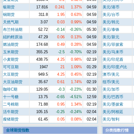
银期货
17.816
0.241
1.37%
04:59
美元/港币
铜期货
311.8
1.95
0.63%
04:59
美元/台币
天然气期
3.07
0.03
0.99%
04:59
美元/韩元
布兰特油期
52.72
-0.14
-0.26%
05:30
美元/泰铢
紐約輕原油
47.29
0.06
0.13%
04:59
美元/新元
燃油期货
174.68
0.49
0.28%
04:59
美元/菲披索
玉米期货
355.25
-2.5
-0.70%
02:19
美元/马来币
小麦期货
438.75
4.25
0.98%
02:19
美元/印尼盾
可可豆期
1947
21
1.09%
01:29
美元/印度卢比
大豆期货
949.5
4.25
0.45%
02:19
澳币/美元
大豆油期货
35.67
0.61
1.74%
02:19
纽币/美元
咖啡C期
129.05
-0.3
-0.23%
01:30
美元/加币
十一号糖
13.75
-0.65
-4.51%
12:59
美元/巴西币
二号棉期
71.88
0.95
1.34%
02:19
美元/墨披索
活牛期货
105.15
-0.25
-0.24%
02:04
美元/阿根廷
瘦猪期货
61.45
0.05
0.08%
02:04
美元/智利
全球期货指数
分类指数行情