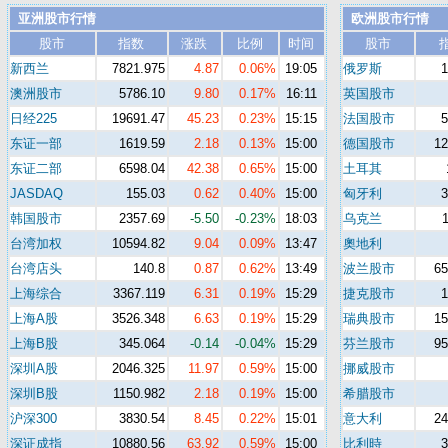
亚洲股市行情
欧洲股市行情
股市
指数
涨跌
比例
时间
股市
新西兰
7821.975
4.87
0.06%
19:05
俄罗斯
澳洲股市
5786.10
9.80
0.17%
16:11
英国股市
日经225
19691.47
45.23
0.23%
15:15
法国股市
东证一部
1619.59
2.18
0.13%
15:00
德国股市
12
东证二部
6598.04
42.38
0.65%
15:00
土耳其
JASDAQ
155.03
0.62
0.40%
15:00
匈牙利
韩国股市
2357.69
-5.50
-0.23%
18:03
乌克兰
台湾加权
10594.82
9.04
0.09%
13:47
奧地利
台湾店头
140.8
0.87
0.62%
13:49
波兰股市
65
上海综合
3367.119
6.31
0.19%
15:29
捷克股市
上海A股
3526.348
6.63
0.19%
15:29
瑞典股市
15
上海B股
345.064
-0.14
-0.04%
15:29
芬兰股市
95
深圳A股
2046.325
11.97
0.59%
15:00
挪威股市
深圳B股
1150.982
2.18
0.19%
15:00
希腊股市
沪深300
3830.54
8.45
0.22%
15:01
意大利
24
深证成指
10880.56
63.92
0.59%
15:00
比利時