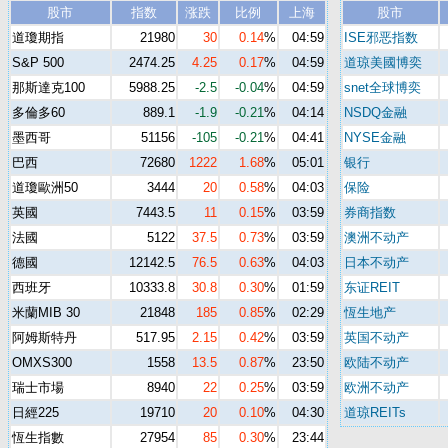
股市
指数
涨跌
比例
上海
股市
道瓊期指
21980
30
0.14
%
04:59
ISE邪恶指数
S&P 500
2474.25
4.25
0.17
%
04:59
道琼美國博奕
那斯達克100
5988.25
-2.5
-0.04
%
04:59
snet全球博奕
多倫多60
889.1
-1.9
-0.21
%
04:14
NSDQ金融
墨西哥
51156
-105
-0.21
%
04:41
NYSE金融
巴西
72680
1222
1.68
%
05:01
银行
道瓊歐洲50
3444
20
0.58
%
04:03
保险
英國
7443.5
11
0.15
%
03:59
券商指数
法國
5122
37.5
0.73
%
03:59
澳洲不动产
德國
12142.5
76.5
0.63
%
04:03
日本不动产
西班牙
10333.8
30.8
0.30
%
01:59
东证REIT
米蘭MIB 30
21848
185
0.85
%
02:29
恆生地产
阿姆斯特丹
517.95
2.15
0.42
%
03:59
英国不动产
OMXS300
1558
13.5
0.87
%
23:50
欧陆不动产
瑞士市場
8940
22
0.25
%
03:59
欧洲不动产
日經225
19710
20
0.10
%
04:30
道琼REITs
恆生指數
27954
85
0.30
%
23:44