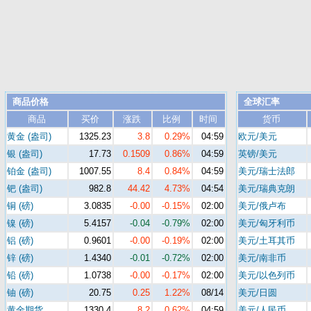
商品价格
全球汇率
商品
买价
涨跌
比例
时间
货币
黄金 (盎司)
1325.23
3.8
0.29%
04:59
欧元/美元
银 (盎司)
17.73
0.1509
0.86%
04:59
英镑/美元
铂金 (盎司)
1007.55
8.4
0.84%
04:59
美元/瑞士法郎
钯 (盎司)
982.8
44.42
4.73%
04:54
美元/瑞典克朗
铜 (磅)
3.0835
-0.00
-0.15%
02:00
美元/俄卢布
镍 (磅)
5.4157
-0.04
-0.79%
02:00
美元/匈牙利币
铝 (磅)
0.9601
-0.00
-0.19%
02:00
美元/土耳其币
锌 (磅)
1.4340
-0.01
-0.72%
02:00
美元/南非币
铅 (磅)
1.0738
-0.00
-0.17%
02:00
美元/以色列币
铀 (磅)
20.75
0.25
1.22%
08/14
美元/日圆
黄金期货
1330.4
8.2
0.62%
04:59
美元/人民币