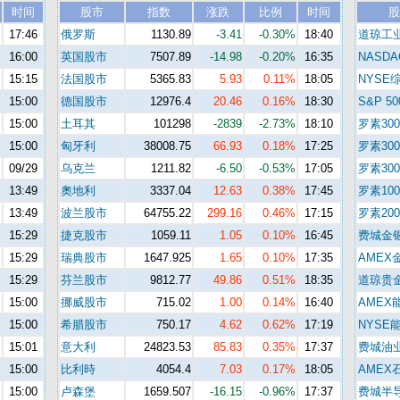
时间
股市
指数
涨跌
比例
时间
股
%
17:46
俄罗斯
1130.89
-3.41
-0.30%
18:40
道琼工
%
16:00
英国股市
7507.89
-14.98
-0.20%
16:35
NASDA
%
15:15
法国股市
5365.83
5.93
0.11%
18:05
NYSE
%
15:00
德国股市
12976.4
20.46
0.16%
18:30
S&P 50
%
15:00
土耳其
101298
-2839
-2.73%
18:10
罗素300
%
15:00
匈牙利
38008.75
66.93
0.18%
17:25
罗素30
%
09/29
乌克兰
1211.82
-6.50
-0.53%
17:05
罗素30
%
13:49
奧地利
3337.04
12.63
0.38%
17:45
罗素100
%
13:49
波兰股市
64755.22
299.16
0.46%
17:15
罗素200
%
15:29
捷克股市
1059.11
1.05
0.10%
16:45
费城金
%
15:29
瑞典股市
1647.925
1.65
0.10%
17:35
AMEX
%
15:29
芬兰股市
9812.77
49.86
0.51%
18:35
道琼贵
%
15:00
挪威股市
715.02
1.00
0.14%
16:40
AMEX
%
15:00
希腊股市
750.17
4.62
0.62%
17:19
NYSE
%
15:01
意大利
24823.53
85.83
0.35%
17:37
费城油
%
15:00
比利時
4054.4
7.03
0.17%
18:05
AMEX
%
15:00
卢森堡
1659.507
-16.15
-0.96%
17:37
费城半