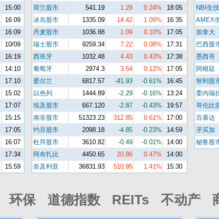
%
15:00
荷兰股市
541.19
1.29
0.24%
18:05
NBI生
%
16:09
冰岛股市
1335.09
14.42
1.09%
16:35
AMEX
%
16:09
丹麦股市
1036.88
1.09
0.10%
17:05
加拿大
%
10/09
瑞士股市
9259.34
7.22
0.08%
17:31
巴西股
%
16:19
西班牙
1032.48
4.43
0.43%
17:38
墨西哥
%
14:10
葡萄牙
2974.3
3.54
0.12%
17:05
阿根廷
%
17:10
爱尔兰
6817.57
-41.93
-0.61%
16:45
智利股
%
15:02
以色列
1444.89
-2.29
-0.16%
13:24
委內瑞
%
17:07
埃及股市
667.120
-2.87
-0.43%
19:57
哥伦比
%
15:15
南非股市
51323.23
312.85
0.61%
17:00
百慕达
%
17:05
约旦股市
2098.18
-4.85
-0.23%
14:59
牙买加
%
16:07
杜拜股市
3610.82
-0.49
-0.01%
14:00
秘鲁股
%
17:34
阿布扎比
4450.65
20.86
0.47%
14:00
%
15:59
奈及利亚
36831.93
510.95
1.41%
15:30
环保 道德指数 REITs 不动产 