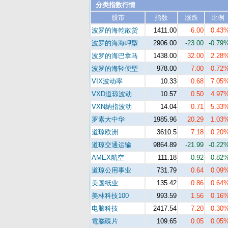
分类指数行情
股市
指数
涨跌
比例
波罗的海乾散货
1411.00
6.00
0.43
波罗的海海岬型
2906.00
-23.00
-0.79
波罗的海巴拿马
1438.00
32.00
2.28
波罗的海轻便型
978.00
7.00
0.72
VIX波动率
10.33
0.68
7.05
VXD道琼波动
10.57
0.50
4.97
VXN納指波动
14.04
0.71
5.33
罗素大中华
1985.96
20.29
1.03
道琼欧洲
3610.5
7.18
0.20
道琼交通运输
9864.89
-21.99
-0.22
AMEX航空
111.18
-0.92
-0.82
道琼公用事业
731.79
0.64
0.09
美国纸业
135.42
0.86
0.64
美林科技100
993.59
1.56
0.16
电脑科技
2417.54
7.20
0.30
電腦碟片
109.65
0.05
0.05