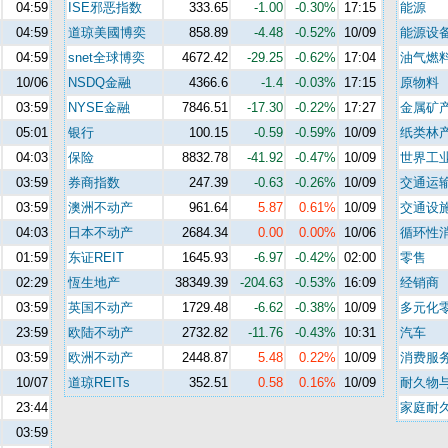
04:59
ISE邪恶指数
333.65
-1.00
-0.30%
17:15
能源
04:59
道琼美國博奕
858.89
-4.48
-0.52%
10/09
能源设
04:59
snet全球博奕
4672.42
-29.25
-0.62%
17:04
油气燃
10/06
NSDQ金融
4366.6
-1.4
-0.03%
17:15
原物料
03:59
NYSE金融
7846.51
-17.30
-0.22%
17:27
金属矿
05:01
银行
100.15
-0.59
-0.59%
10/09
纸类林
04:03
保险
8832.78
-41.92
-0.47%
10/09
世界工
03:59
券商指数
247.39
-0.63
-0.26%
10/09
交通运
03:59
澳洲不动产
961.64
5.87
0.61%
10/09
交通设
04:03
日本不动产
2684.34
0.00
0.00%
10/06
循环性
01:59
东证REIT
1645.93
-6.97
-0.42%
02:00
零售
02:29
恆生地产
38349.39
-204.63
-0.53%
16:09
经销商
03:59
英国不动产
1729.48
-6.62
-0.38%
10/09
多元化
23:59
欧陆不动产
2732.82
-11.76
-0.43%
10:31
汽车
03:59
欧洲不动产
2448.87
5.48
0.22%
10/09
消费服
10/07
道琼REITs
352.51
0.58
0.16%
10/09
耐久物
23:44
家庭耐
03:59