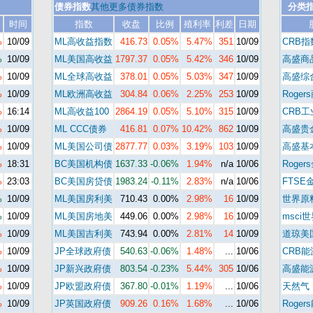
债券指数
其他更多债券指数
分类
时间
指数
收盘
比例
殖利率
利差
日期
%
10/09
ML高收益指数
416.73
0.05%
5.47%
351
10/09
CRB指
%
10/09
ML美国高收益
1797.37
0.05%
5.42%
346
10/09
高盛商
%
10/09
ML全球高收益
378.01
0.05%
5.03%
347
10/09
高盛综
%
10/09
ML欧洲高收益
304.84
0.06%
2.25%
253
10/09
Roger
%
16:14
ML高收益100
2864.19
0.05%
5.10%
315
10/09
CRB
%
10/09
ML CCC债券
416.81
0.07%
10.42%
862
10/09
高盛贵
%
10/09
ML美国公司债
2877.77
0.03%
3.19%
103
10/09
高盛基
%
18:31
BC美国机构债
1637.33
-0.06%
1.94%
n/a
10/06
Roger
%
23:03
BC美国房贷债
1983.24
-0.11%
2.83%
n/a
10/06
FTSE
%
10/09
ML美国房利美
710.43
0.00%
2.98%
16
10/09
世界原
%
10/09
ML美国房地美
449.06
0.00%
2.98%
16
10/09
msci
%
10/09
ML美国吉利美
743.94
0.00%
2.81%
14
10/09
道琼美
%
10/09
JP全球政府债
540.63
-0.06%
1.48%
...
10/06
CRB
%
10/09
JP新兴政府债
803.54
-0.23%
5.44%
305
10/06
高盛能
%
10/09
JP欧盟政府债
367.80
-0.01%
1.19%
...
10/06
天然气
%
10/09
JP英国政府债
909.26
0.16%
1.68%
...
10/06
Roger