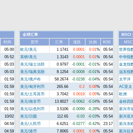
全球汇率
MSCI
时间
货币
汇率
涨跌
比例
时间
MSC
05:00
欧元/美元
1.1741
0.0001
0.01
%
05:54
世界指
05:52
英镑/美元
1.3143
0.0001
0.01
%
05:54
中华指
05:03
美元/瑞士法郎
0.9797
-0.0001
-0.01
%
05:54
金龙指
05:03
美元/瑞典克朗
8.1254
-0.0008
-0.01
%
05:54
远东指
01:59
美元/俄卢布
58.2674
-0.0238
-0.04
%
05:54
太平洋
01:59
美元/匈牙利币
265.66
0.2
0.08
%
05:54
AC亚太
01:59
美元/土耳其币
3.7042
0.0019
0.05
%
05:54
欧洲
01:59
美元/南非币
13.8027
-0.0062
-0.04
%
05:54
金砖四
01:59
美元/以色列币
3.5106
-0.0099
-0.28
%
03:58
新兴市
10/02
美元/日圆
112.65
-0.03
-0.03
%
05:54
新兴亚
04:59
美元/人民币
6.6251
-0.0277
-0.42
%
23:17
新兴东
04:59
美元/港币
7.8065
0.0001
0.00
%
05:54
新兴拉