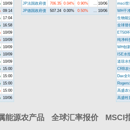
%
10/09
JP法国政府债
706.35
0.04%
0.90%
...
10/06
msci
%
09:14
JP德国政府债
507.24
0.00%
0.50%
...
10/06
WH干
%
17:04
生物能
%
16:58
全球替
%
10/09
ET50
%
10/09
纯净科
%
10/09
WH创
%
10/09
ISE水
%
10/09
道琼水
%
15:00
CRB农
%
15:00
Dax全
%
15:00
Roger
%
15:00
高盛农
%
10/06
高盛牲
属能源农产品 全球汇率报价 MSCI