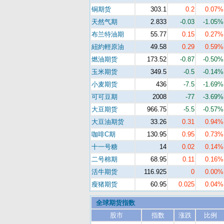
铜期货
303.1
0.2
0.07%
天然气期
2.833
-0.03
-1.05%
布兰特油期
55.77
0.15
0.27%
紐約輕原油
49.58
0.29
0.59%
燃油期货
173.52
-0.87
-0.50%
玉米期货
349.5
-0.5
-0.14%
小麦期货
436
-7.5
-1.69%
可可豆期
2008
-77
-3.69%
大豆期货
966.75
-5.5
-0.57%
大豆油期货
33.26
0.31
0.94%
咖啡C期
130.95
0.95
0.73%
十一号糖
14
0.02
0.14%
二号棉期
68.95
0.11
0.16%
活牛期货
116.925
0
0.00%
瘦猪期货
60.95
0.025
0.04%
全球期货指数
股市
指数
涨跌
比例