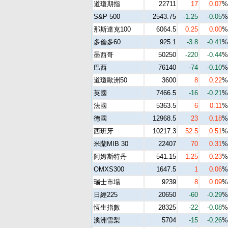
道瓊期指
22711
17
0.07
%
S&P 500
2543.75
-1.25
-0.05
%
那斯達克100
6064.5
0.25
0.00
%
多倫多60
925.1
-3.8
-0.41
%
墨西哥
50250
-220
-0.44
%
巴西
76140
-74
-0.10
%
道瓊歐洲50
3600
8
0.22
%
英國
7466.5
-16
-0.21
%
法國
5363.5
6
0.11
%
德國
12968.5
23
0.18
%
西班牙
10217.3
52.5
0.51
%
米蘭MIB 30
22407
70
0.31
%
阿姆斯特丹
541.15
1.25
0.23
%
OMXS300
1647.5
1
0.06
%
瑞士市場
9239
8
0.09
%
日經225
20650
-60
-0.29
%
恆生指數
28325
-22
-0.08
%
澳洲雪梨
5704
-15
-0.26
%