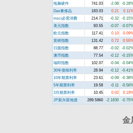
电脑硬件
741.03
-2.08
-0.28
Dax奢侈品
183.03
0.21
0.11
msci必需消費
214.71
-0.32
-0.15
美元指数
93.55
-0.07
-0.07
欧元指数
117.41
0.10
0.09
英镑指数
131.42
0.72
0.55
日圆指数
88.77
-0.02
-0.02
澳币指数
77.54
-0.12
-0.15
瑞郎指数
102.07
-0.04
-0.04
30年债殖利率
28.94
-0.12
-0.41
10年期票利率
23.61
-0.09
-0.38
5年期票利率
19.58
-0.11
-0.56
3月期票利率
10.45
0.02
0.19
JP新兴當地债
289.5960
-2.1830
-0.75
金