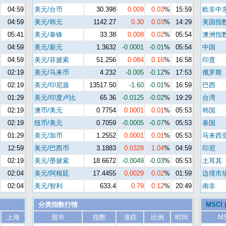
04:59
美元/台币
30.398
0.009
0.03
%
15:59
欧非中
04:59
美元/韩元
1142.27
0.30
0.03
%
14:29
美国指
05:41
美元/泰铢
33.38
0.008
0.02
%
05:54
澳洲指
04:59
美元/新元
1.3632
-0.0001
-0.01
%
05:54
中国
04:59
美元/菲披索
51.256
0.084
0.16
%
16:58
印度
02:19
美元/马来币
4.232
-0.005
-0.12
%
17:53
俄罗斯
02:19
美元/印尼盾
13517.50
-1.60
-0.01
%
16:59
巴西
01:29
美元/印度卢比
65.36
-0.0125
-0.02
%
19:29
台湾
02:19
澳币/美元
0.7754
0.0001
0.01
%
05:53
韩国
02:19
纽币/美元
0.7059
-0.0005
-0.07
%
05:53
泰国
01:29
美元/加币
1.2552
0.0001
0.01
%
05:53
马来西
12:59
美元/巴西币
3.1883
0.0328
1.04
%
04:59
印尼
02:19
美元/墨披索
18.6672
-0.0049
-0.03
%
05:53
土耳其
02:04
美元/阿根廷
17.4455
0.0029
0.02
%
01:59
边境市
02:04
美元/智利
633.4
0.79
0.12
%
20:49
南非
分类指数行情
MSCI
上海
股市
指数
涨跌
比例
时间
M