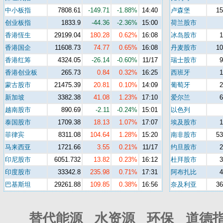
中小板指
7808.61
-149.71
-1.88%
14:40
卢森堡
15
创业板指
1833.9
-44.36
-2.36%
15:00
荷兰股市
香港恆生
29199.04
180.28
0.62%
16:08
冰岛股市
香港国企
11608.73
74.77
0.65%
16:08
丹麦股市
10
香港红筹
4324.05
-26.14
-0.60%
11/17
瑞士股市
香港创业板
265.73
0.84
0.32%
16:25
西班牙
蒙古股市
21475.39
20.81
0.10%
14:09
葡萄牙
新加坡
3382.38
41.08
1.23%
17:10
爱尔兰
越南股市
890.69
-2.11
-0.24%
15:01
以色列
泰国股市
1709.38
18.13
1.07%
17:07
埃及股市
菲律宾
8311.08
104.64
1.28%
15:20
南非股市
53
马来西亚
1721.66
3.55
0.21%
11/17
约旦股市
印尼股市
6051.732
13.82
0.23%
16:12
杜拜股市
印度股市
33342.8
235.98
0.71%
17:31
阿布扎比
巴基斯坦
29261.88
109.85
0.38%
16:56
奈及利亚
36
替代能源 水资源 环保 道德指数