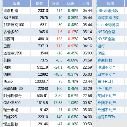
股市
指数
涨跌
比例
上海
股市
道瓊期指
23310
-114
-0.49
%
05:44
ISE邪恶指数
S&P 500
2575
-10
-0.39
%
05:44
道琼美國博奕
那斯達克100
6311
-30
-0.48
%
05:44
snet全球博奕
多倫多60
945.6
1.6
0.17
%
05:14
NSDQ金融
墨西哥
48010
168
0.35
%
04:59
NYSE金融
巴西
73713
713
0.97
%
04:16
银行
道瓊歐洲50
3544
-16
-0.45
%
05:03
保险
英國
7375
-6.5
-0.09
%
04:59
券商指数
法國
5311.9
-24.1
-0.45
%
22:59
澳洲不动产
德國
12992
-48.5
-0.37
%
05:03
日本不动产
西班牙
10008.7
-78
-0.78
%
23:44
东证REIT
米蘭MIB 30
22040
-100
-0.45
%
03:29
恆生地产
阿姆斯特丹
535.61
-3.59
-0.67
%
22:58
英国不动产
OMXS300
1615.5
-17.38
-1.08
%
00:57
欧陆不动产
瑞士市場
9142
-11
-0.12
%
05:03
欧洲不动产
日經225
22310
-140
-0.63
%
04:30
道琼REITs
恆生指數
29146
-47
-0.16
%
00:59