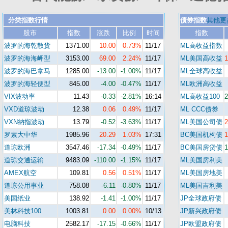
分类指数行情
债券指数
其他更
股市
指数
涨跌
比例
时间
指数
波罗的海乾散货
1371.00
10.00
0.73%
11/17
ML高收益指数
波罗的海海岬型
3153.00
69.00
2.24%
11/17
ML美国高收益
波罗的海巴拿马
1285.00
-13.00
-1.00%
11/17
ML全球高收益
波罗的海轻便型
845.00
-4.00
-0.47%
11/17
ML欧洲高收益
VIX波动率
11.43
-0.33
-2.81%
16:14
ML高收益100
VXD道琼波动
12.38
0.06
0.49%
11/17
ML CCC债券
VXN納指波动
13.79
-0.52
-3.63%
11/17
ML美国公司债
罗素大中华
1985.96
20.29
1.03%
17:31
BC美国机构债
道琼欧洲
3547.46
-17.34
-0.49%
11/17
BC美国房贷债
道琼交通运输
9483.09
-110.00
-1.15%
11/17
ML美国房利美
AMEX航空
109.81
0.56
0.51%
11/17
ML美国房地美
道琼公用事业
758.08
-6.11
-0.80%
11/17
ML美国吉利美
美国纸业
138.92
-1.41
-1.00%
11/17
JP全球政府债
美林科技100
1003.81
0.00
0.00%
10/13
JP新兴政府债
电脑科技
2582.17
-17.15
-0.66%
11/17
JP欧盟政府债