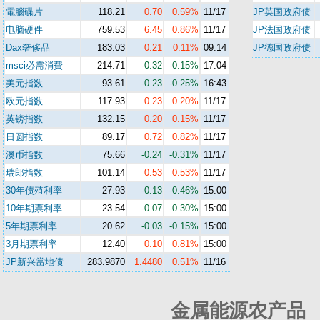
電腦碟片
118.21
0.70
0.59%
11/17
JP英国政府债
电脑硬件
759.53
6.45
0.86%
11/17
JP法国政府债
Dax奢侈品
183.03
0.21
0.11%
09:14
JP德国政府债
msci必需消費
214.71
-0.32
-0.15%
17:04
美元指数
93.61
-0.23
-0.25%
16:43
欧元指数
117.93
0.23
0.20%
11/17
英镑指数
132.15
0.20
0.15%
11/17
日圆指数
89.17
0.72
0.82%
11/17
澳币指数
75.66
-0.24
-0.31%
11/17
瑞郎指数
101.14
0.53
0.53%
11/17
30年债殖利率
27.93
-0.13
-0.46%
15:00
10年期票利率
23.54
-0.07
-0.30%
15:00
5年期票利率
20.62
-0.03
-0.15%
15:00
3月期票利率
12.40
0.10
0.81%
15:00
JP新兴當地债
283.9870
1.4480
0.51%
11/16
金属能源农产品 