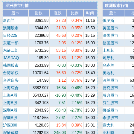
亚洲股市行情
欧洲股市行情
股市
指数
涨跌
比例
时间
股市
新西兰
8061.98
27.28
0.34%
11/16
俄罗斯
澳洲股市
6044.80
21.30
0.35%
15:59
英国股市
日经225
22396.8
45.68
0.20%
15:15
法国股市
东证一部
1763.76
2.05
0.12%
15:00
德国股市
12
东证二部
6731.26
53.16
0.80%
15:00
土耳其
JASDAQ
165.39
1.83
1.12%
15:00
匈牙利
39
韩国股市
2533.99
-0.80
-0.03%
18:03
乌克兰
台湾加权
10701.64
76.60
0.72%
13:49
奧地利
台湾店头
147.98
1.12
0.76%
13:49
波兰股市
63
上海综合
3382.907
-16.34
-0.48%
15:29
捷克股市
上海A股
3543.027
-16.93
-0.48%
15:29
瑞典股市
16
上海B股
342.103
-7.51
-2.15%
15:29
芬兰股市
深圳A股
2043.95
-58.43
-2.78%
15:00
挪威股市
深圳B股
1187.865
-27.61
-2.27%
15:00
希腊股市
沪深300
4120.85
15.84
0.39%
15:01
意大利
24
深证成指
11292.93
-245.03
-2.12%
15:00
比利時