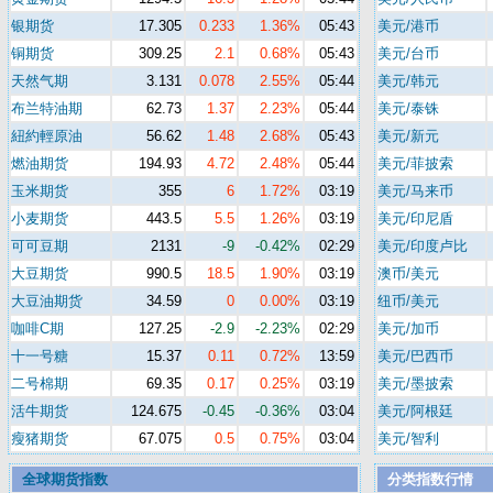
银期货
17.305
0.233
1.36%
05:43
美元/港币
铜期货
309.25
2.1
0.68%
05:43
美元/台币
天然气期
3.131
0.078
2.55%
05:44
美元/韩元
布兰特油期
62.73
1.37
2.23%
05:44
美元/泰铢
紐約輕原油
56.62
1.48
2.68%
05:43
美元/新元
燃油期货
194.93
4.72
2.48%
05:44
美元/菲披索
玉米期货
355
6
1.72%
03:19
美元/马来币
小麦期货
443.5
5.5
1.26%
03:19
美元/印尼盾
可可豆期
2131
-9
-0.42%
02:29
美元/印度卢比
大豆期货
990.5
18.5
1.90%
03:19
澳币/美元
大豆油期货
34.59
0
0.00%
03:19
纽币/美元
咖啡C期
127.25
-2.9
-2.23%
02:29
美元/加币
十一号糖
15.37
0.11
0.72%
13:59
美元/巴西币
二号棉期
69.35
0.17
0.25%
03:19
美元/墨披索
活牛期货
124.675
-0.45
-0.36%
03:04
美元/阿根廷
瘦猪期货
67.075
0.5
0.75%
03:04
美元/智利
全球期货指数
分类指数行情