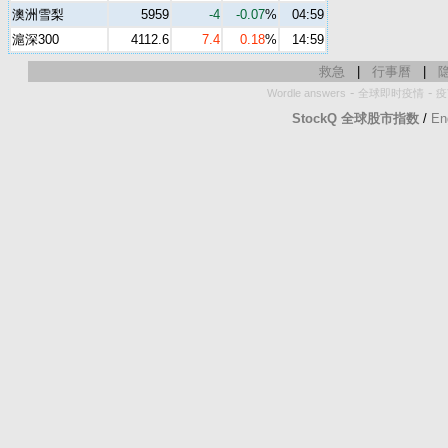
澳洲雪梨
5959
-4
-0.07
%
04:59
滬深300
4112.6
7.4
0.18
%
14:59
救急
|
行事曆
|
-
-
Wordle answers
全球即时疫情
疫
StockQ 全球股市指数
/
En