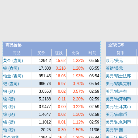
商品价格
全球汇率
商品
买价
涨跌
比例
时间
货币
黄金 (盎司)
1294.2
15.62
1.22%
05:55
欧元/美元
银 (盎司)
17.308
0.218
1.28%
05:55
英镑/美元
铂金 (盎司)
951.45
18.05
1.93%
05:54
美元/瑞士法郎
钯 (盎司)
996.74
6.97
0.70%
05:54
美元/瑞典克朗
铜 (磅)
3.0550
0.02
0.57%
02:59
美元/俄卢布
镍 (磅)
5.2188
0.11
2.20%
02:59
美元/匈牙利币
铝 (磅)
0.9477
0.00
0.22%
02:59
美元/土耳其币
锌 (磅)
1.4647
0.02
1.30%
02:59
美元/南非币
铅 (磅)
1.1012
0.01
1.12%
02:59
美元/以色列币
铀 (磅)
20.25
0.30
1.50%
11/06
美元/日圆
黄金期货
1294.5
16.3
1.28%
05:44
美元/人民币