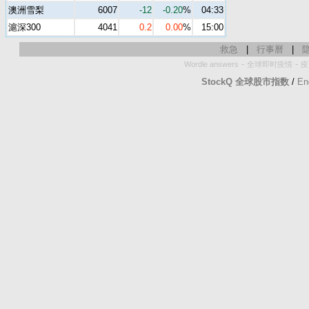
澳洲雪梨
6007
-12
-0.20
%
04:33
滬深300
4041
0.2
0.00
%
15:00
救急
|
行事曆
|
-
-
Wordle answers
全球即时疫情
疫
StockQ 全球股市指数
/
En