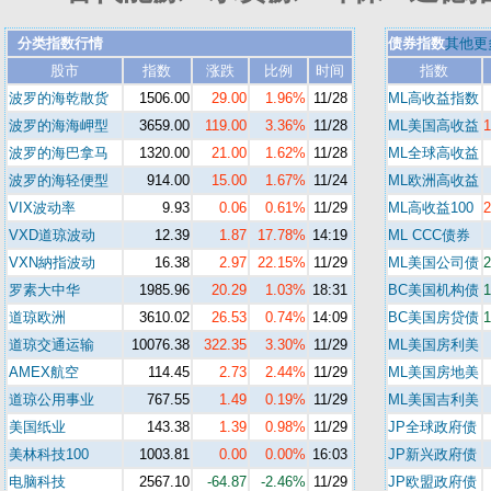
分类指数行情
债券指数
其他更
股市
指数
涨跌
比例
时间
指数
波罗的海乾散货
1506.00
29.00
1.96%
11/28
ML高收益指数
波罗的海海岬型
3659.00
119.00
3.36%
11/28
ML美国高收益
波罗的海巴拿马
1320.00
21.00
1.62%
11/28
ML全球高收益
波罗的海轻便型
914.00
15.00
1.67%
11/24
ML欧洲高收益
VIX波动率
9.93
0.06
0.61%
11/29
ML高收益100
VXD道琼波动
12.39
1.87
17.78%
14:19
ML CCC债券
VXN納指波动
16.38
2.97
22.15%
11/29
ML美国公司债
罗素大中华
1985.96
20.29
1.03%
18:31
BC美国机构债
道琼欧洲
3610.02
26.53
0.74%
14:09
BC美国房贷债
道琼交通运输
10076.38
322.35
3.30%
11/29
ML美国房利美
AMEX航空
114.45
2.73
2.44%
11/29
ML美国房地美
道琼公用事业
767.55
1.49
0.19%
11/29
ML美国吉利美
美国纸业
143.38
1.39
0.98%
11/29
JP全球政府债
美林科技100
1003.81
0.00
0.00%
16:03
JP新兴政府债
电脑科技
2567.10
-64.87
-2.46%
11/29
JP欧盟政府债