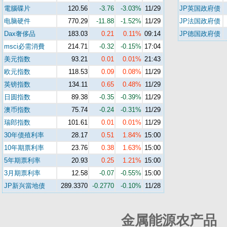
電腦碟片
120.56
-3.76
-3.03%
11/29
JP英国政府债
电脑硬件
770.29
-11.88
-1.52%
11/29
JP法国政府债
Dax奢侈品
183.03
0.21
0.11%
09:14
JP德国政府债
msci必需消費
214.71
-0.32
-0.15%
17:04
美元指数
93.21
0.01
0.01%
21:43
欧元指数
118.53
0.09
0.08%
11/29
英镑指数
134.11
0.65
0.48%
11/29
日圆指数
89.38
-0.35
-0.39%
11/29
澳币指数
75.74
-0.24
-0.31%
11/29
瑞郎指数
101.61
0.01
0.01%
11/29
30年债殖利率
28.17
0.51
1.84%
15:00
10年期票利率
23.76
0.38
1.63%
15:00
5年期票利率
20.93
0.25
1.21%
15:00
3月期票利率
12.58
-0.07
-0.55%
15:00
JP新兴當地债
289.3370
-0.2770
-0.10%
11/28
金属能源农产品 