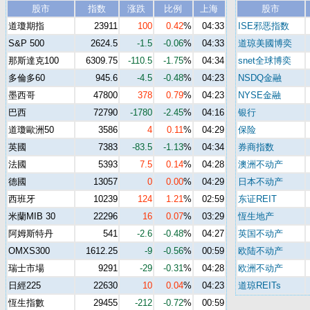
股市
指数
涨跌
比例
上海
股市
道瓊期指
23911
100
0.42
%
04:33
ISE邪恶指数
S&P 500
2624.5
-1.5
-0.06
%
04:33
道琼美國博奕
那斯達克100
6309.75
-110.5
-1.75
%
04:34
snet全球博奕
多倫多60
945.6
-4.5
-0.48
%
04:23
NSDQ金融
墨西哥
47800
378
0.79
%
04:23
NYSE金融
巴西
72790
-1780
-2.45
%
04:16
银行
道瓊歐洲50
3586
4
0.11
%
04:29
保险
英國
7383
-83.5
-1.13
%
04:34
券商指数
法國
5393
7.5
0.14
%
04:28
澳洲不动产
德國
13057
0
0.00
%
04:29
日本不动产
西班牙
10239
124
1.21
%
02:59
东证REIT
米蘭MIB 30
22296
16
0.07
%
03:29
恆生地产
阿姆斯特丹
541
-2.6
-0.48
%
04:27
英国不动产
OMXS300
1612.25
-9
-0.56
%
00:59
欧陆不动产
瑞士市場
9291
-29
-0.31
%
04:28
欧洲不动产
日經225
22630
10
0.04
%
04:23
道琼REITs
恆生指數
29455
-212
-0.72
%
00:59