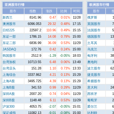
亚洲股市行情
欧洲股市行情
股市
指数
涨跌
比例
时间
股市
新西兰
8141.96
0.47
0.01%
11/28
俄罗斯
澳洲股市
6096.053
29.32
0.48%
17:15
英国股市
日经225
22597.2
110.96
0.49%
15:15
法国股市
东证一部
1786.15
14.08
0.79%
15:00
德国股市
13
东证二部
6836.99
36.09
0.53%
11/29
土耳其
JASDAQ
172.76
0.42
0.24%
15:00
乌克兰
韩国股市
2512.9
-1.29
-0.05%
18:03
匈牙利
38
台湾加权
10713.55
6.48
0.06%
13:49
奧地利
台湾店头
151.28
1.10
0.73%
13:33
波兰股市
62
上海综合
3337.862
4.21
0.13%
15:29
捷克股市
上海A股
3495.725
4.39
0.13%
15:29
希腊股市
上海B股
341.53
0.99
0.29%
11/29
意大利
24
深圳A股
2007.20
0.74
0.04%
11/29
西班牙
深圳B股
1148.48
6.11
0.53%
11/29
葡萄牙
沪深300
4053.75
-2.07
-0.05%
15:01
爱尔兰
深证成指
11082.13
-9.01
-0.08%
15:00
比利時