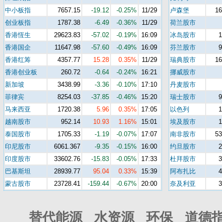
中小板指
7657.15
-19.12
-0.25%
11/29
卢森堡
16
创业板指
1787.38
-6.49
-0.36%
11/29
荷兰股市
香港恆生
29623.83
-57.02
-0.19%
16:09
冰岛股市
香港国企
11647.98
-57.60
-0.49%
16:09
芬兰股市
香港红筹
4357.77
15.28
0.35%
11/29
瑞典股市
16
香港创业板
260.72
-0.64
-0.24%
16:21
挪威股市
新加坡
3438.99
-3.36
-0.10%
17:10
丹麦股市
菲律宾
8254.03
-37.85
-0.46%
15:20
瑞士股市
马来西亚
1720.38
5.96
0.35%
17:05
以色列
越南股市
952.14
10.93
1.16%
15:01
埃及股市
泰国股市
1705.33
-1.19
-0.07%
17:07
南非股市
53
印尼股市
6061.367
-9.35
-0.15%
16:00
约旦股市
印度股市
33602.76
-15.83
-0.05%
17:33
杜拜股市
巴基斯坦
28939.77
95.04
0.33%
15:39
阿布扎比
蒙古股市
23728.41
-159.44
-0.67%
20:00
奈及利亚
替代能源 水资源 环保 道德指数