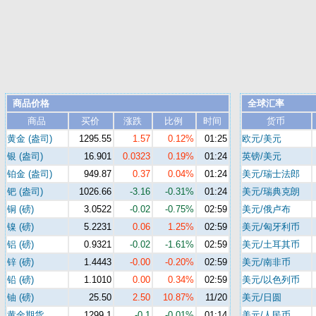
商品价格
全球汇率
商品
买价
涨跌
比例
时间
货币
黄金 (盎司)
1295.55
1.57
0.12%
01:25
欧元/美元
银 (盎司)
16.901
0.0323
0.19%
01:24
英镑/美元
铂金 (盎司)
949.87
0.37
0.04%
01:24
美元/瑞士法郎
钯 (盎司)
1026.66
-3.16
-0.31%
01:24
美元/瑞典克朗
铜 (磅)
3.0522
-0.02
-0.75%
02:59
美元/俄卢布
镍 (磅)
5.2231
0.06
1.25%
02:59
美元/匈牙利币
铝 (磅)
0.9321
-0.02
-1.61%
02:59
美元/土耳其币
锌 (磅)
1.4443
-0.00
-0.20%
02:59
美元/南非币
铅 (磅)
1.1010
0.00
0.34%
02:59
美元/以色列币
铀 (磅)
25.50
2.50
10.87%
11/20
美元/日圆
黄金期货
1299.1
-0.1
-0.01%
01:14
美元/人民币