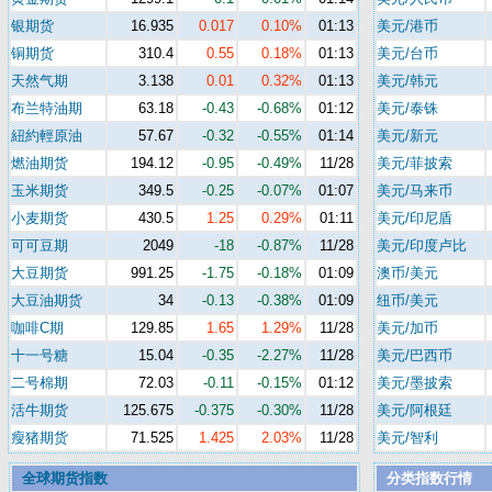
银期货
16.935
0.017
0.10%
01:13
美元/港币
铜期货
310.4
0.55
0.18%
01:13
美元/台币
天然气期
3.138
0.01
0.32%
01:13
美元/韩元
布兰特油期
63.18
-0.43
-0.68%
01:12
美元/泰铢
紐約輕原油
57.67
-0.32
-0.55%
01:14
美元/新元
燃油期货
194.12
-0.95
-0.49%
11/28
美元/菲披索
玉米期货
349.5
-0.25
-0.07%
01:07
美元/马来币
小麦期货
430.5
1.25
0.29%
01:11
美元/印尼盾
可可豆期
2049
-18
-0.87%
11/28
美元/印度卢比
大豆期货
991.25
-1.75
-0.18%
01:09
澳币/美元
大豆油期货
34
-0.13
-0.38%
01:09
纽币/美元
咖啡C期
129.85
1.65
1.29%
11/28
美元/加币
十一号糖
15.04
-0.35
-2.27%
11/28
美元/巴西币
二号棉期
72.03
-0.11
-0.15%
01:12
美元/墨披索
活牛期货
125.675
-0.375
-0.30%
11/28
美元/阿根廷
瘦猪期货
71.525
1.425
2.03%
11/28
美元/智利
全球期货指数
分类指数行情