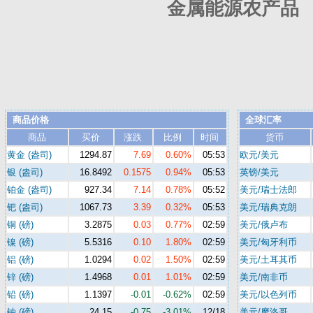
金属能源农产品 
商品价格
全球汇率
商品
买价
涨跌
比例
时间
货币
黄金 (盎司)
1294.87
7.69
0.60%
05:53
欧元/美元
银 (盎司)
16.8492
0.1575
0.94%
05:53
英镑/美元
铂金 (盎司)
927.34
7.14
0.78%
05:52
美元/瑞士法郎
钯 (盎司)
1067.73
3.39
0.32%
05:53
美元/瑞典克朗
铜 (磅)
3.2875
0.03
0.77%
02:59
美元/俄卢布
镍 (磅)
5.5316
0.10
1.80%
02:59
美元/匈牙利币
铝 (磅)
1.0294
0.02
1.50%
02:59
美元/土耳其币
锌 (磅)
1.4968
0.01
1.01%
02:59
美元/南非币
铅 (磅)
1.1397
-0.01
-0.62%
02:59
美元/以色列币
铀 (磅)
24.15
-0.75
-3.01%
12/18
美元/摩洛哥