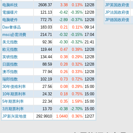
电脑科技
2608.37
3.38
0.13%
12/28
JP英国政府债
電腦碟片
121.13
-0.42
-0.35%
12/28
JP法国政府债
电脑硬件
772.75
-2.89
-0.37%
12/28
JP德国政府债
Dax奢侈品
183.03
0.21
0.11%
09:14
msci必需消費
214.71
-0.32
-0.15%
17:04
美元指数
92.36
-0.30
-0.32%
21:41
欧元指数
119.44
0.47
0.39%
12/28
英镑指数
134.44
0.38
0.29%
12/28
日圆指数
88.59
0.28
0.32%
12/28
澳币指数
77.94
0.26
0.33%
12/28
瑞郎指数
102.19
0.73
0.72%
12/28
30年债殖利率
27.56
0.08
0.29%
15:00
10年期票利率
24.32
0.18
0.75%
15:00
5年期票利率
22.34
0.35
1.59%
15:00
3月期票利率
13.70
-0.38
-2.70%
15:00
JP新兴當地债
292.9910
1.0440
0.36%
12/27