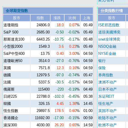
美元/智利
全球期货指数
分类指数行情
股市
指数
涨跌
比例
上海
股市
道瓊期指
24806.0
18.0
0.07
%
05:49
ISE邪恶指数
S&P 500
2685.00
-0.50
-0.02
%
05:49
道琼美國博奕
那斯達克100
6443.25
-10.75
-0.17
%
05:48
snet全球博奕
小型股2000
1549.3
3.6
0.23
%
05:49
NSDQ金融
S&P中型400
13.75
0.40
3.00
%
04:59
NYSE金融
道瓊歐洲50
3514.0
-27.0
-0.76
%
04:59
银行
英國
7571.8
12.3
0.16
%
04:59
保险
德國
12979.5
-97.0
-0.74
%
05:47
券商指数
法國
5337.5
-30.5
-0.57
%
04:59
澳洲不动产
俄羅斯
115400
-220
-0.19
%
04:49
日本不动产
日經225
22788.0
-102.0
-0.45
%
05:38
东证REIT
韓國
326.15
4.45
1.38
%
14:45
恆生地产
恆生指數
29897.5
178.5
0.60
%
01:00
英国不动产
香港國企
11692.00
-17.00
-0.15
%
00:59
欧陆不动产
滬深300
4030.00
26.20
0.65
%
14:59
欧洲不动产