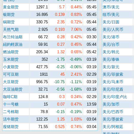
黄金期货
1297.1
5.7
0.44%
05:45
澳币/美元
银期货
16.895
0.139
0.83%
05:45
纽币/美元
铜期货
330.75
2.35
0.72%
05:44
美元/日圆
天然气期
2.925
0.193
7.06%
05:45
美元/人民币
布兰特油期
66.72
0.28
0.42%
03:30
美元/港币
紐約輕原油
59.91
0.27
0.45%
05:44
美元/台币
燃油期货
205.34
1.32
0.65%
05:42
美元/韩元
玉米期货
352
-1.75
-0.49%
03:19
美元/泰铢
小麦期货
427.75
-0.25
-0.06%
03:19
美元/新元
可可豆期
1911
45
2.41%
02:29
美元/菲披索
大豆期货
956.75
-10.75
-1.11%
03:19
美元/马来币
大豆油期货
32.71
-0.56
-1.68%
03:19
美元/印尼盾
咖啡C期
124.8
0.3
0.24%
02:29
美元/印度卢比
十一号糖
15
0.07
0.47%
13:59
美元/加币
二号棉期
78.8
-0.15
-0.19%
03:19
美元/巴西币
活牛期货
122.25
1.25
1.03%
03:04
美元/墨披索
瘦猪期货
71.55
0.525
0.74%
03:04
美元/阿根廷