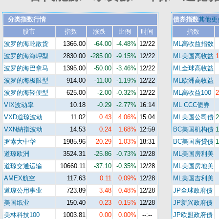
分类指数行情
债券指数
其他更
股市
指数
涨跌
比例
时间
指数
波罗的海乾散货
1366.00
-64.00
-4.48%
12/22
ML高收益指数
波罗的海海岬型
2830.00
-285.00
-9.15%
12/22
ML美国高收益
1
波罗的海巴拿马
1395.00
-50.00
-3.46%
12/22
ML全球高收益
波罗的海极限型
914.00
-11.00
-1.19%
12/22
ML欧洲高收益
波罗的海轻便型
625.00
-2.00
-0.32%
12/22
ML高收益100
2
VIX波动率
10.18
-0.29
-2.77%
16:14
ML CCC债券
VXD道琼波动
11.02
0.43
4.06%
15:04
ML美国公司债
2
VXN納指波动
14.53
0.24
1.68%
12:59
BC美国机构债
1
罗素大中华
1985.96
20.29
1.03%
18:31
BC美国房贷债
1
道琼欧洲
3524.31
-25.86
-0.73%
12/28
ML美国房利美
道琼交通运输
10660.11
-37.10
-0.35%
12/28
ML美国房地美
AMEX航空
117.63
0.11
0.09%
12/28
ML美国吉利美
道琼公用事业
723.89
3.48
0.48%
12/28
JP全球政府债
美国纸业
150.40
0.23
0.15%
12/28
JP新兴政府债
美林科技100
1003.81
0.00
0.00%
--:--
JP欧盟政府债