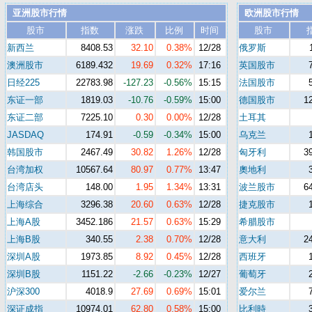
亚洲股市行情
欧洲股市行情
股市
指数
涨跌
比例
时间
股市
新西兰
8408.53
32.10
0.38%
12/28
俄罗斯
澳洲股市
6189.432
19.69
0.32%
17:16
英国股市
日经225
22783.98
-127.23
-0.56%
15:15
法国股市
东证一部
1819.03
-10.76
-0.59%
15:00
德国股市
1
东证二部
7225.10
0.30
0.00%
12/28
土耳其
JASDAQ
174.91
-0.59
-0.34%
15:00
乌克兰
韩国股市
2467.49
30.82
1.26%
12/28
匈牙利
3
台湾加权
10567.64
80.97
0.77%
13:47
奧地利
台湾店头
148.00
1.95
1.34%
13:31
波兰股市
6
上海综合
3296.38
20.60
0.63%
12/28
捷克股市
上海A股
3452.186
21.57
0.63%
15:29
希腊股市
上海B股
340.55
2.38
0.70%
12/28
意大利
2
深圳A股
1973.85
8.92
0.45%
12/28
西班牙
深圳B股
1151.22
-2.66
-0.23%
12/27
葡萄牙
沪深300
4018.9
27.69
0.69%
15:01
爱尔兰
深证成指
10974.01
62.80
0.58%
15:00
比利時