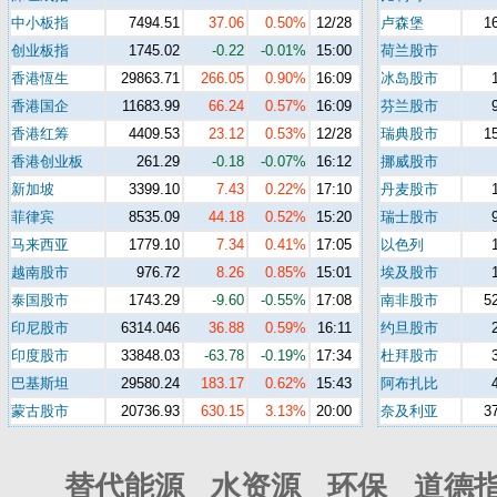
中小板指
7494.51
37.06
0.50%
12/28
卢森堡
1
创业板指
1745.02
-0.22
-0.01%
15:00
荷兰股市
香港恆生
29863.71
266.05
0.90%
16:09
冰岛股市
香港国企
11683.99
66.24
0.57%
16:09
芬兰股市
香港红筹
4409.53
23.12
0.53%
12/28
瑞典股市
1
香港创业板
261.29
-0.18
-0.07%
16:12
挪威股市
新加坡
3399.10
7.43
0.22%
17:10
丹麦股市
菲律宾
8535.09
44.18
0.52%
15:20
瑞士股市
马来西亚
1779.10
7.34
0.41%
17:05
以色列
越南股市
976.72
8.26
0.85%
15:01
埃及股市
泰国股市
1743.29
-9.60
-0.55%
17:08
南非股市
5
印尼股市
6314.046
36.88
0.59%
16:11
约旦股市
印度股市
33848.03
-63.78
-0.19%
17:34
杜拜股市
巴基斯坦
29580.24
183.17
0.62%
15:43
阿布扎比
蒙古股市
20736.93
630.15
3.13%
20:00
奈及利亚
3
替代能源 水资源 环保 道德指数